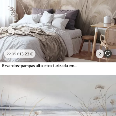
13
.23
€
2
22
.05
€
Erva-dos-pampas alta e texturizada em tons suaves, quentes e neutros, com um fundo claro e desfocado