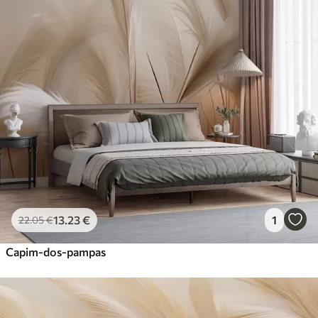
13
.23
€
1
22
.05
€
Capim-dos-pampas