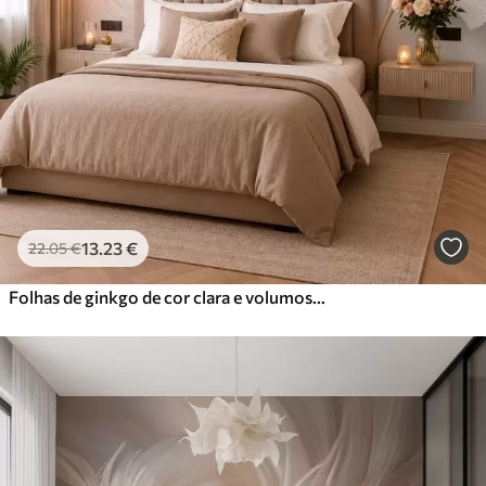
13
.23
€
22
.05
€
Folhas de ginkgo de cor clara e volumosas, com linhas fluidas sobre um fundo de mármore