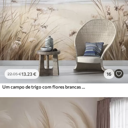
13
.23
€
16
22
.05
€
Um campo de trigo com flores brancas em primeiro plano, uma praia e o oceano em segundo plano, cores pastel neutras e suaves