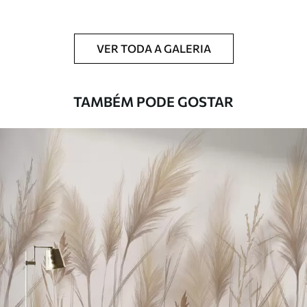
Limpeza
Pode ser limpo suavemente com uma
esponja macia. Murais de parede com
VER TODA A GALERIA
revestimento de verniz podem ser limpos
com água.
TAMBÉM PODE GOSTAR
Método de
Aplicação perfeita
aplicação
Materiais disponíveis
Standard
45
.00
27
.00
€
/m²
Premium
56
.67
34
.00
€
/m²