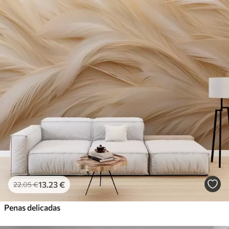
13
.23
€
22
.05
€
Penas delicadas