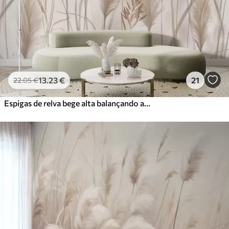
Vinil Premium
65
.00
39
.00
€
/m²
Peel and Stick
81
.67
49
.00
€
/m²
13
.23
€
21
22
.05
€
Espigas de relva bege alta balançando ao vento contra um fundo suave e claro