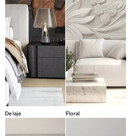
De laje
Floral