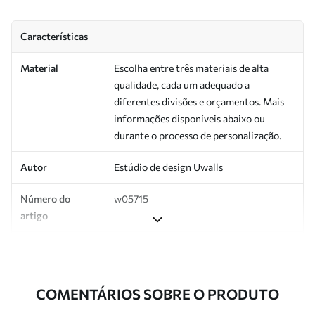
Características
Material
Escolha entre três materiais de alta
qualidade, cada um adequado a
diferentes divisões e orçamentos. Mais
informações disponíveis abaixo ou
durante o processo de personalização.
Autor
Estúdio de design Uwalls
Número do
w05715
artigo
Produção
Impresso sob encomenda e entregue em
rolos de até 50 cm de largura.
COMENTÁRIOS SOBRE O PRODUTO
Adicionalmente
Disponível com revestimento de verniz
e/ou adesivo para papel de parede.