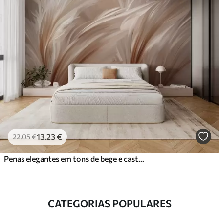
13
.23
€
22
.05
€
Penas elegantes em tons de bege e castanho
CATEGORIAS POPULARES