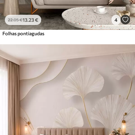
13
.23
€
4
22
.05
€
Folhas pontiagudas