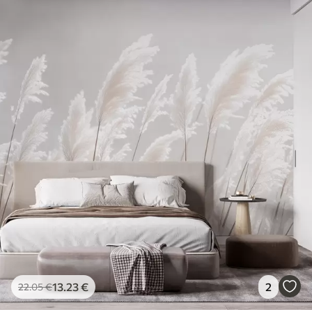
13
.23
€
2
22
.05
€