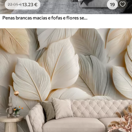
13
.23
€
19
22
.05
€
Penas brancas macias e fofas e flores secas sobre um fundo bege pastel neutro