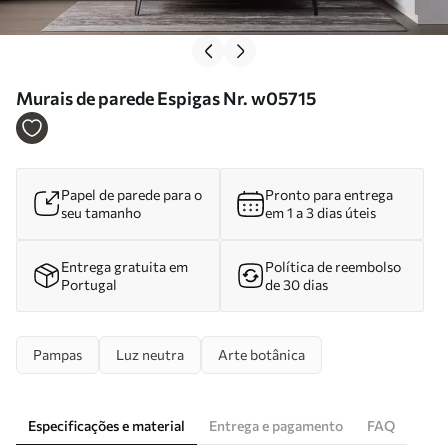
Murais de parede Espigas Nr. w05715
Papel de parede para o
Pronto para entrega
seu tamanho
em 1 a 3 dias úteis
Entrega gratuita em
Política de reembolso
Portugal
de 30 dias
Pampas
Luz neutra
Arte botânica
Especificações e material
Entrega e pagamento
FAQ