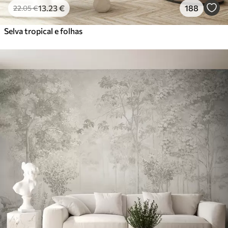
13
.23
€
188
22
.05
€
Selva tropical e folhas