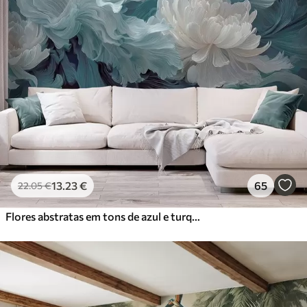
13
.23
€
65
22
.05
€
Flores abstratas em tons de azul e turquesa