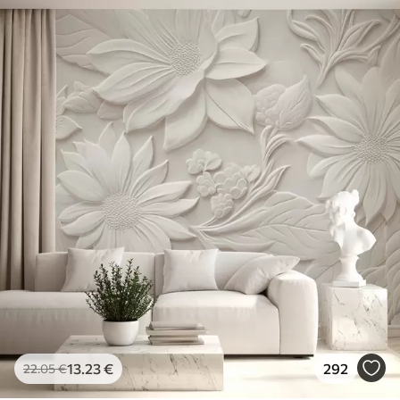
13
.23
€
292
22
.05
€