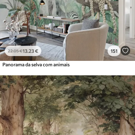
13
.23
€
151
22
.05
€
Panorama da selva com animais