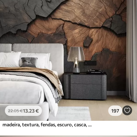
13
.23
€
197
22
.05
€
madeira, textura, fendas, escuro, casca, superfície