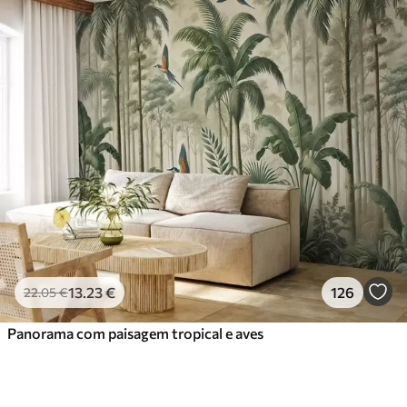
13
.23
€
126
22
.05
€
Panorama com paisagem tropical e aves