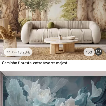
13
.23
€
150
22
.05
€
Caminho florestal entre árvores majestosas em estilo aquarela