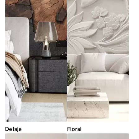
De laje
Floral