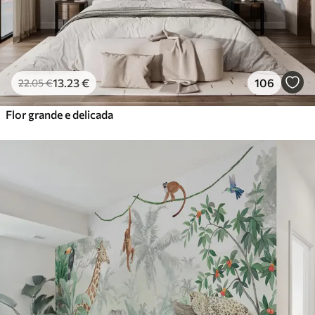
13
.23
€
106
22
.05
€
Flor grande e delicada