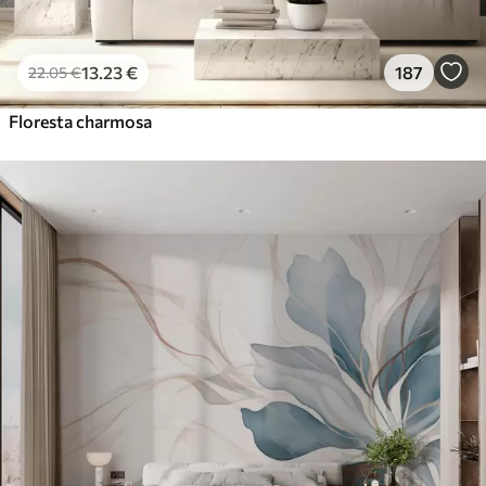
13
.23
€
187
22
.05
€
Floresta charmosa