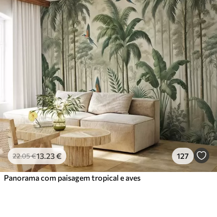
13
.23
€
127
22
.05
€
Panorama com paisagem tropical e aves