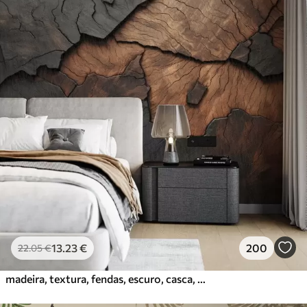
13
.23
€
200
22
.05
€
madeira, textura, fendas, escuro, casca, superfície