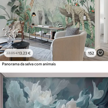
13
.23
€
152
22
.05
€
Panorama da selva com animais