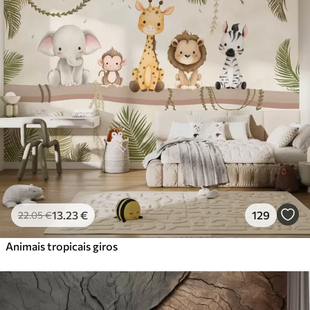
Standard
45
.00
27
.00
€
/m²
Premium
56
.67
34
.00
€
/m²
Vinil Premium
65
.00
39
.00
€
/m²
Peel and Stick
81
.67
49
.00
€
/m²
13
.23
€
129
22
.05
€
Animais tropicais giros