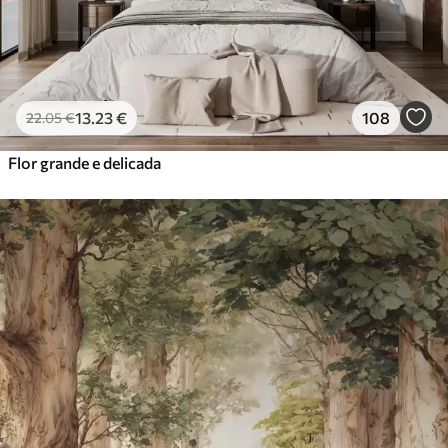
13
.23
€
108
22
.05
€
Flor grande e delicada