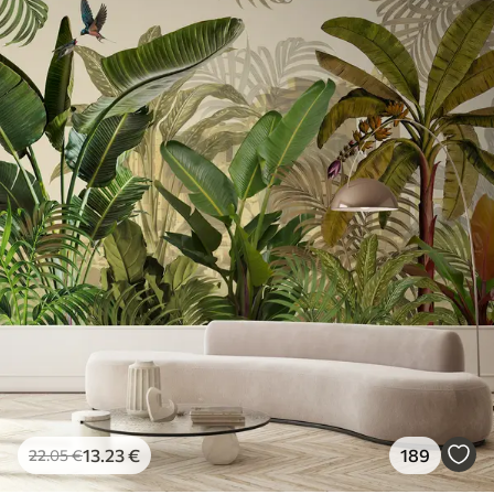
13
.23
€
189
22
.05
€