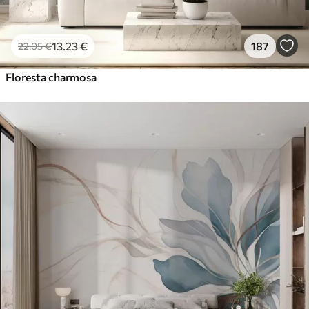
13
.23
€
187
22
.05
€
Floresta charmosa