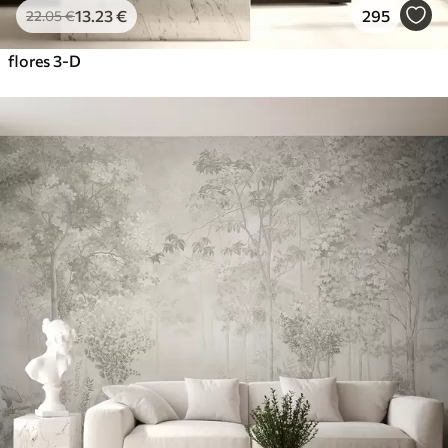
13
.23
€
295
22
.05
€
flores 3-D