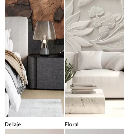
De laje
Floral