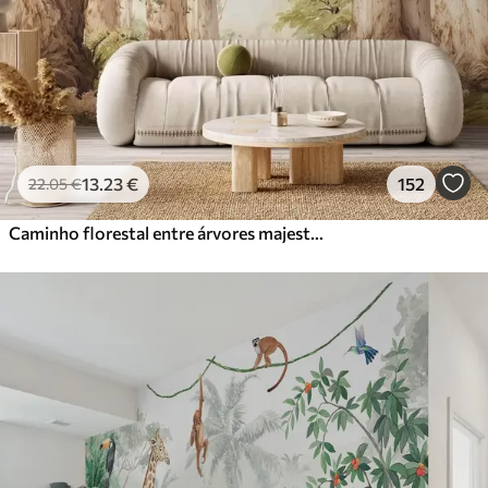
13
.23
€
152
22
.05
€
Caminho florestal entre árvores majestosas em estilo aquarela