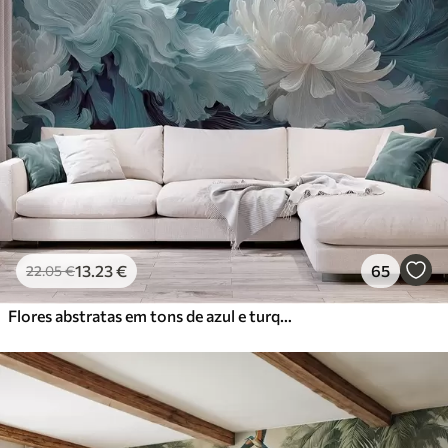
13
.23
€
65
22
.05
€
Flores abstratas em tons de azul e turquesa