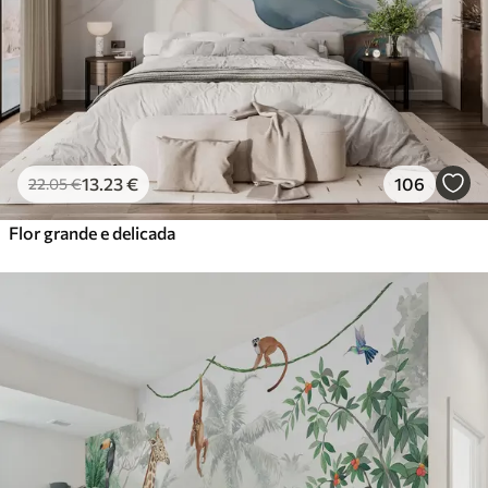
13
.23
€
106
22
.05
€
Flor grande e delicada