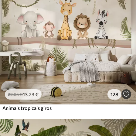
Standard
45
.00
27
.00
€
/m²
Premium
56
.67
34
.00
€
/m²
Vinil Premium
65
.00
39
.00
€
/m²
Peel and Stick
81
.67
49
.00
€
/m²
13
.23
€
128
22
.05
€
Animais tropicais giros