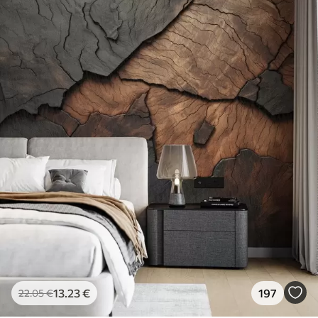
13
.23
€
197
22
.05
€