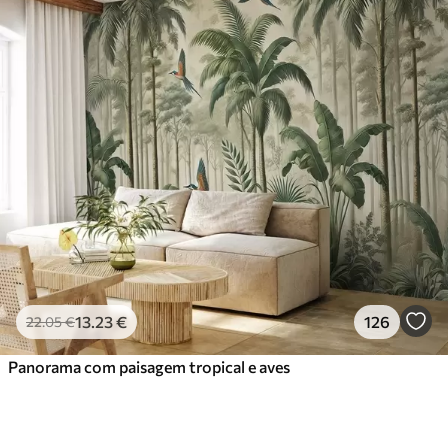
13
.23
€
126
22
.05
€
Panorama com paisagem tropical e aves