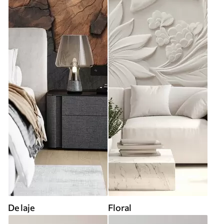
De laje
Floral