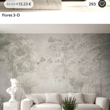
13
.23
€
293
22
.05
€
flores 3-D