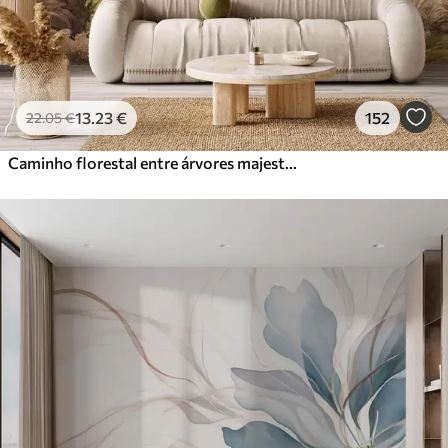
13
.23
€
152
22
.05
€
Caminho florestal entre árvores majestosas em estilo aquarela