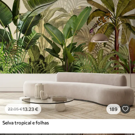
13
.23
€
189
22
.05
€
Selva tropical e folhas