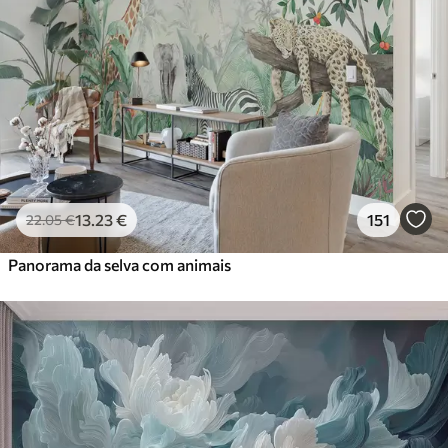
13
.23
€
151
22
.05
€
Panorama da selva com animais