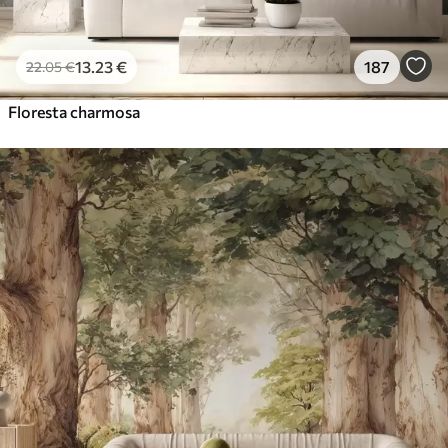
13
.23
€
187
22
.05
€
Floresta charmosa