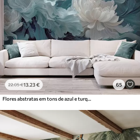
13
.23
€
65
22
.05
€
Flores abstratas em tons de azul e turquesa