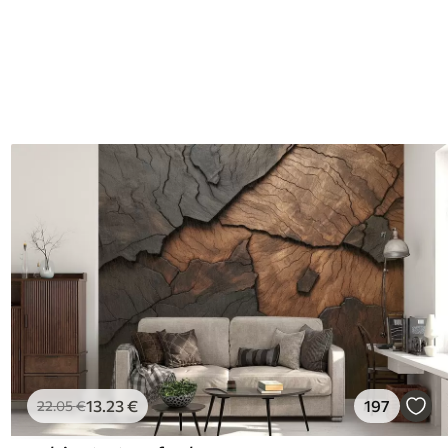
13
.23
€
197
22
.05
€