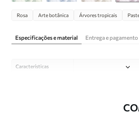
Rosa
Arte botânica
Árvores tropicais
Paste
Especificações e material
Entrega e pagamento
Características
Material
Escolha entre três materiai
diferentes divisões e orçam
durante o processo de perso
CO
Autor
Estúdio de design Uwalls
Número do artigo
w05681v3