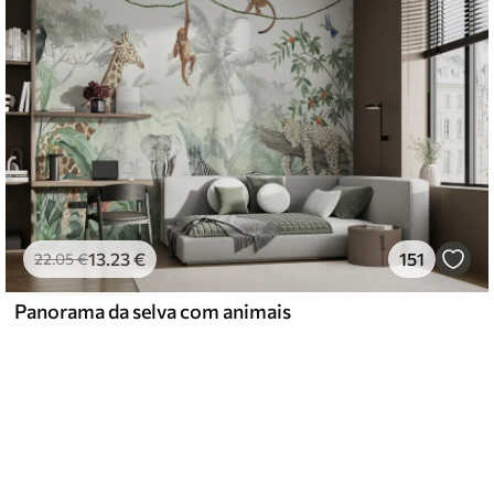
13
.23
€
151
22
.05
€
Panorama da selva com animais