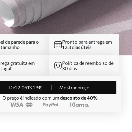
el de parede para o
Pronto para entrega em
u tamanho
1 a 3 dias úteis
rega gratuita em
Política de reembolso de
tugal
30 dias
de
22
.05
13
.23
€
Mostrar preço
O preço é indicado com um
desconto de 40%
.