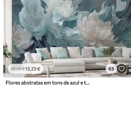
13
.23
€
65
22
.05
€
Flores abstratas em tons de azul e turquesa