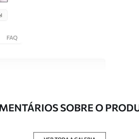
l
FAQ
s de alta qualidade, cada um adequado a
entos. Mais informações disponíveis abaixo ou
nalização.
MENTÁRIOS SOBRE O PROD