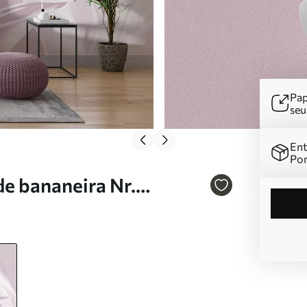
Pap
se
Ent
Por
de bananeira Nr.