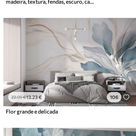
madeira, textura, fendas, escuro, casca, superfície
13
.23
€
106
22
.05
€
Flor grande e delicada