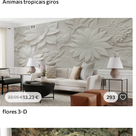
Animais tropicais giros
13
.23
€
293
22
.05
€
flores 3-D