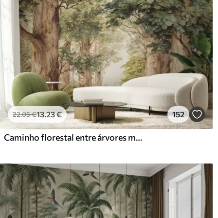
13
.23
€
152
22
.05
€
Caminho florestal entre árvores majestosas em estilo aquarela