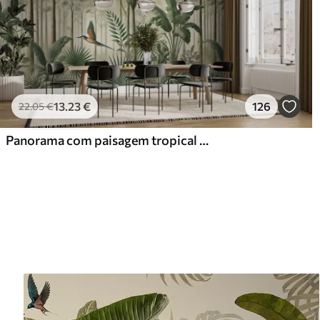
13
.23
€
126
22
.05
€
Panorama com paisagem tropical e aves