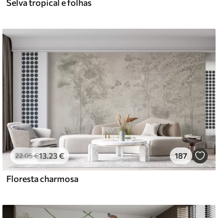
Selva tropical e folhas
13
.23
€
187
22
.05
€
Floresta charmosa