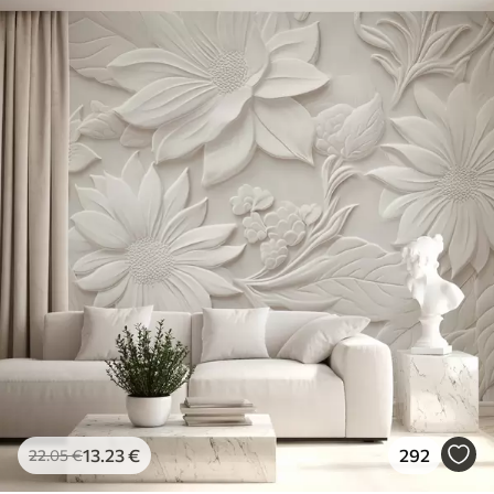
13
.23
€
292
22
.05
€