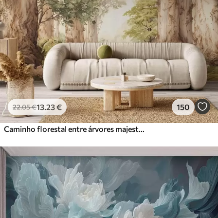
13
.23
€
150
22
.05
€
Caminho florestal entre árvores majestosas em estilo aquarela