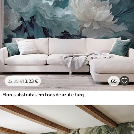
13
.23
€
65
22
.05
€
Flores abstratas em tons de azul e turquesa