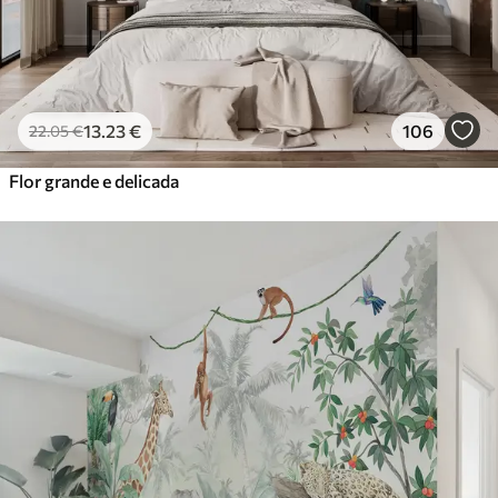
13
.23
€
106
22
.05
€
Flor grande e delicada