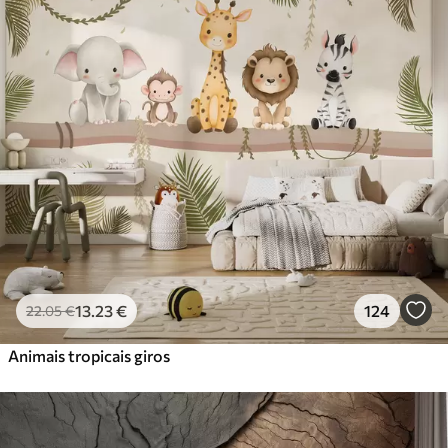
Standard
45
.00
27
.00
€
/m²
Premium
56
.67
34
.00
€
/m²
Vinil Premium
65
.00
39
.00
€
/m²
Peel and Stick
81
.67
49
.00
€
/m²
13
.23
€
124
22
.05
€
Animais tropicais giros