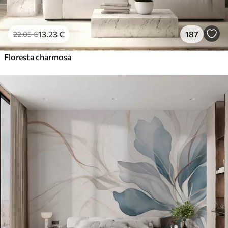
13
.23
€
187
22
.05
€
Floresta charmosa