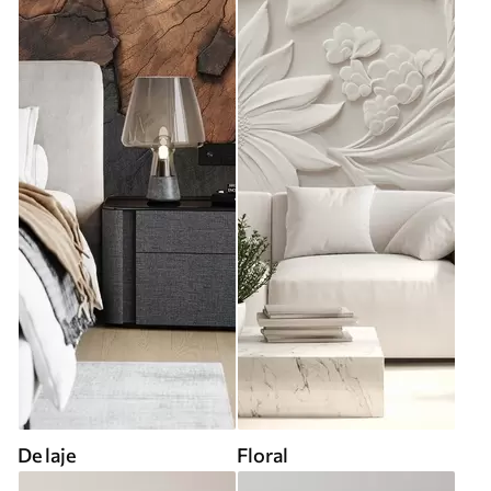
De laje
Floral