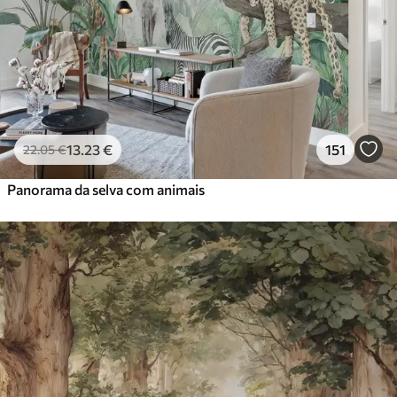
13
.23
€
151
22
.05
€
Panorama da selva com animais