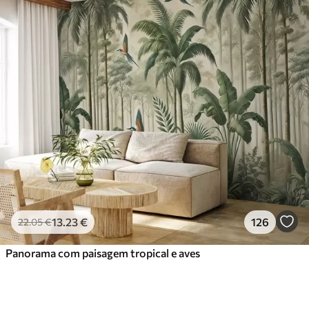
13
.23
€
126
22
.05
€
Panorama com paisagem tropical e aves