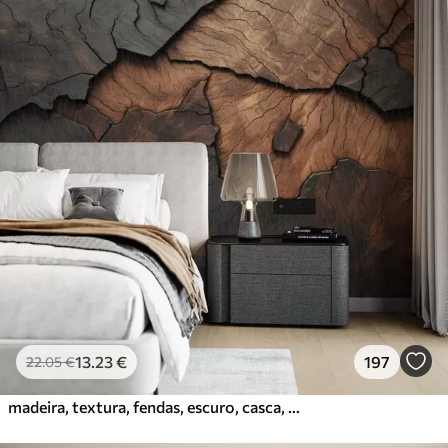
13
.23
€
197
22
.05
€
madeira, textura, fendas, escuro, casca, superfície