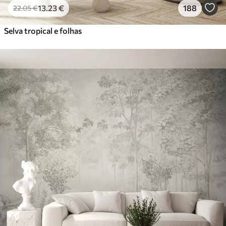
13
.23
€
188
22
.05
€
Selva tropical e folhas