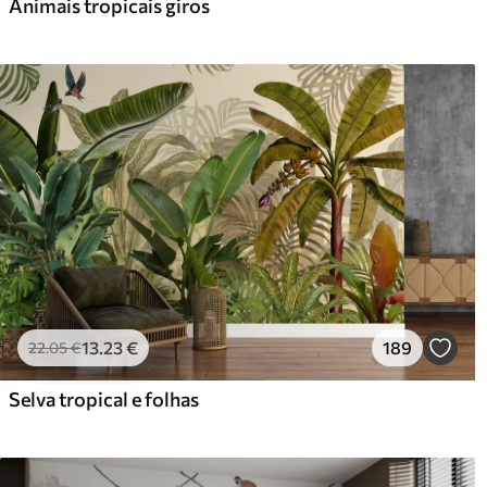
Animais tropicais giros
13
.23
€
189
22
.05
€
Selva tropical e folhas