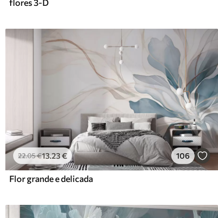
flores 3-D
13
.23
€
106
22
.05
€
Flor grande e delicada