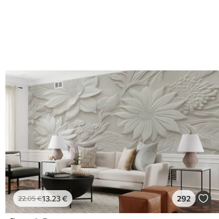
13
.23
€
292
22
.05
€