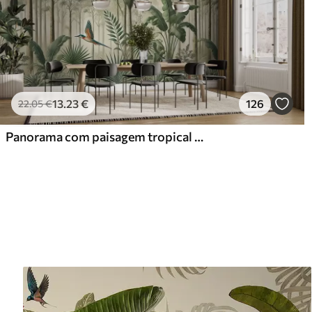
13
.23
€
126
22
.05
€
Panorama com paisagem tropical e aves