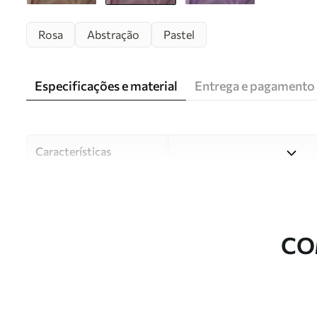
Rosa
Abstração
Pastel
Especificações e material
Entrega e pagamento
Características
Material
Escolha entre três materiai
diferentes divisões e orçam
durante o processo de perso
CO
Autor
Estúdio de design Uwalls
Número do artigo
w05658v1