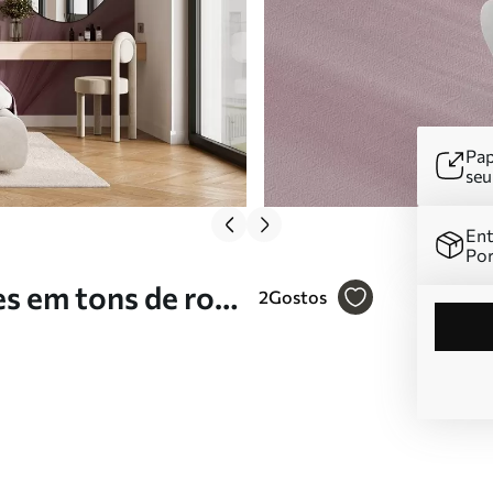
Pap
se
Ent
Por
s em tons de rosa
2
Gostos