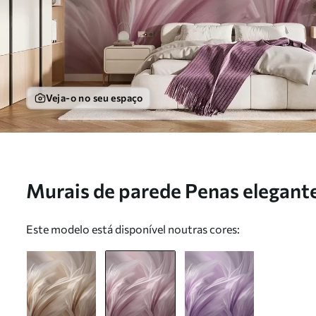
Veja-o no seu espaço
Murais de parede Penas elegante
Nr. w05658v1
Este modelo está disponível noutras cores: