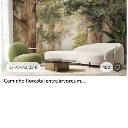
13
.23
€
152
22
.05
€
Caminho florestal entre árvores majestosas em estilo aquarela