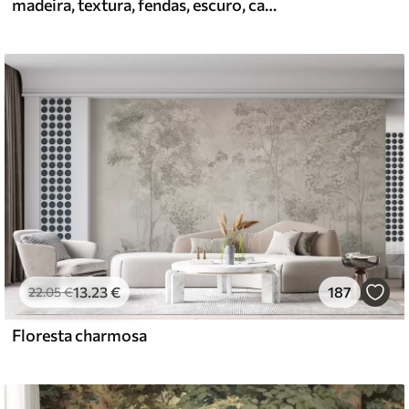
madeira, textura, fendas, escuro, casca, superfície
13
.23
€
187
22
.05
€
Floresta charmosa