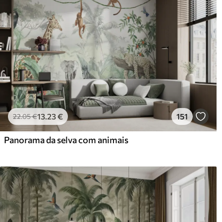
13
.23
€
151
22
.05
€
Panorama da selva com animais