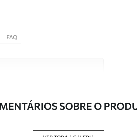
FAQ
s de alta qualidade, cada um adequado a
entos. Mais informações disponíveis abaixo ou
nalização.
MENTÁRIOS SOBRE O PROD