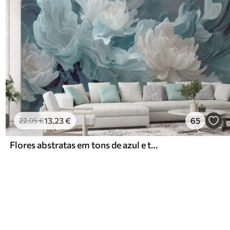
13
.23
€
65
22
.05
€
Flores abstratas em tons de azul e turquesa