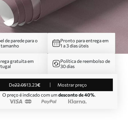
el de parede para o
Pronto para entrega em
u tamanho
1 a 3 dias úteis
rega gratuita em
Política de reembolso de
tugal
30 dias
de
22
.05
13
.23
€
Mostrar preço
O preço é indicado com um
desconto de 40%
.