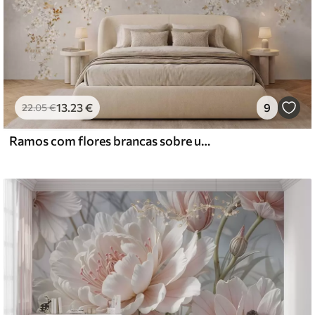
13
.23
€
9
22
.05
€
Ramos com flores brancas sobre um fundo bege suave