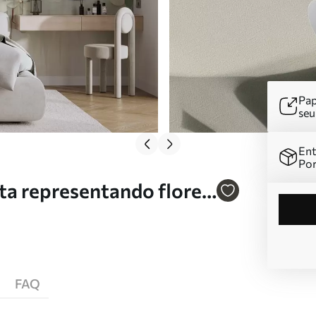
Pap
se
Ent
Por
ta representando flores
FAQ