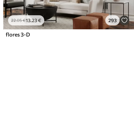
13
.23
€
293
22
.05
€
flores 3-D