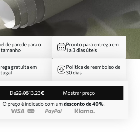
el de parede para o
Pronto para entrega em
u tamanho
1 a 3 dias úteis
rega gratuita em
Política de reembolso de
tugal
30 dias
de
22
.05
13
.23
€
Mostrar preço
O preço é indicado com um
desconto de 40%
.