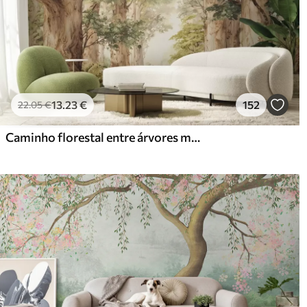
13
.23
€
152
22
.05
€
Caminho florestal entre árvores majestosas em estilo aquarela