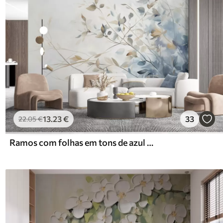
13
.23
€
33
22
.05
€
Ramos com folhas em tons de azul e castanho, fundo claro, suave e delicado, estilo aguarela