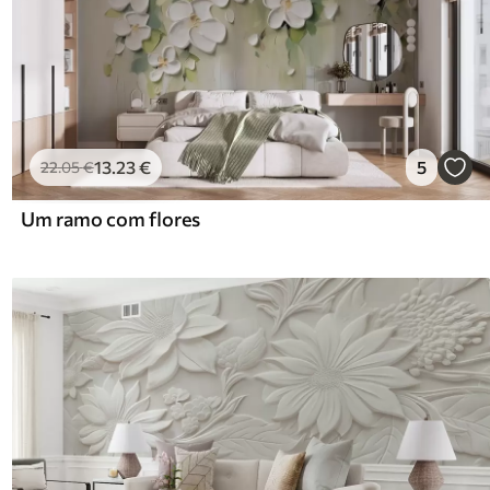
13
.23
€
5
22
.05
€
Um ramo com flores