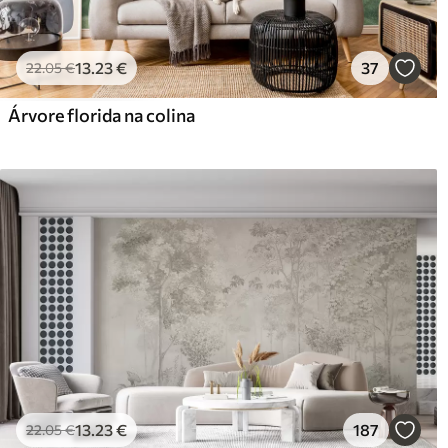
13
.23
€
37
22
.05
€
Árvore florida na colina
13
.23
€
187
22
.05
€