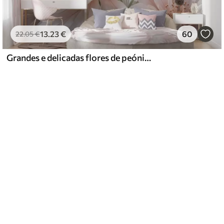
13
.23
€
60
22
.05
€
Grandes e delicadas flores de peónia brancas e cor-de-rosa com pétalas macias e fofas sobre um fundo cinzento esbatido