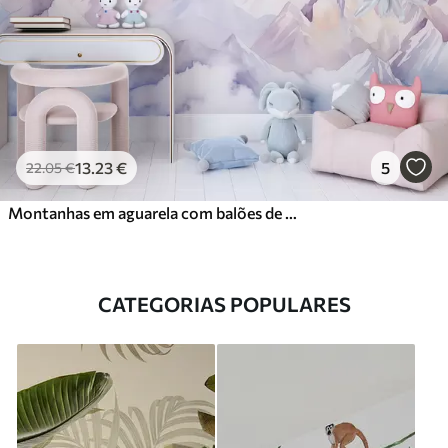
13
.23
€
5
22
.05
€
Montanhas em aguarela com balões de ar, etéreo
CATEGORIAS POPULARES