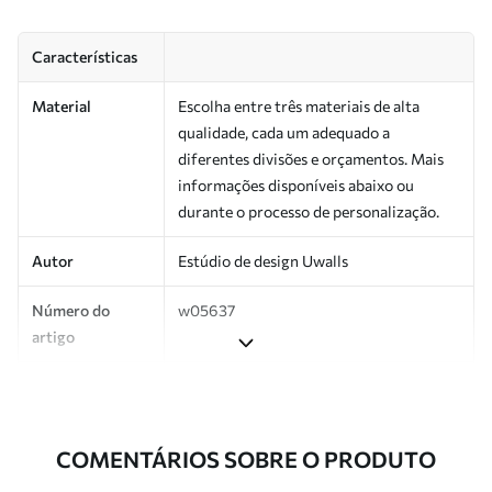
Características
Material
Escolha entre três materiais de alta
qualidade, cada um adequado a
diferentes divisões e orçamentos. Mais
informações disponíveis abaixo ou
durante o processo de personalização.
Autor
Estúdio de design Uwalls
Número do
w05637
artigo
Produção
Impresso sob encomenda e entregue em
rolos de até 50 cm de largura.
COMENTÁRIOS SOBRE O PRODUTO
Adicionalmente
Disponível com revestimento de verniz
e/ou adesivo para papel de parede.