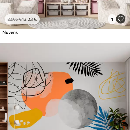
13
.23
€
1
22
.05
€
Nuvens