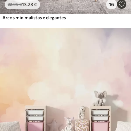
13
.23
€
16
22
.05
€
Arcos minimalistas e elegantes