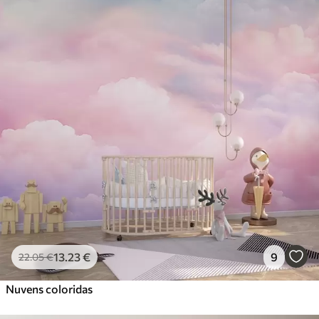
13
.23
€
9
22
.05
€
Nuvens coloridas