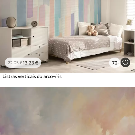
13
.23
€
72
22
.05
€
Listras verticais do arco-íris