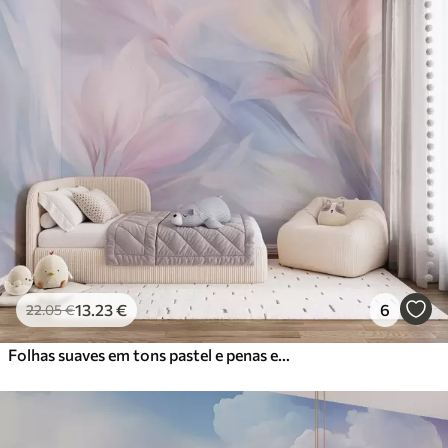
13
.23
€
6
22
.05
€
Folhas suaves em tons pastel e penas em tons de rosa, azul e amarelo, estampado abstrato e texturado