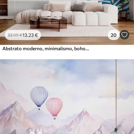
13
.23
€
20
22
.05
€
Abstrato moderno, minimalismo, boho, geometria, manchas aquarela, lua cheia, silhueta em folha de palmeira, topografia, complexidade, laranja, amarelo, cinza