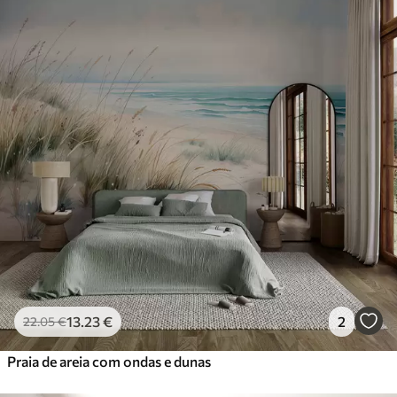
13
.23
€
2
22
.05
€
Praia de areia com ondas e dunas