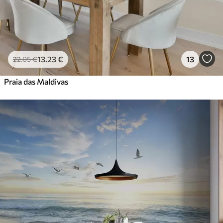
13
.23
€
13
22
.05
€
Praia das Maldivas