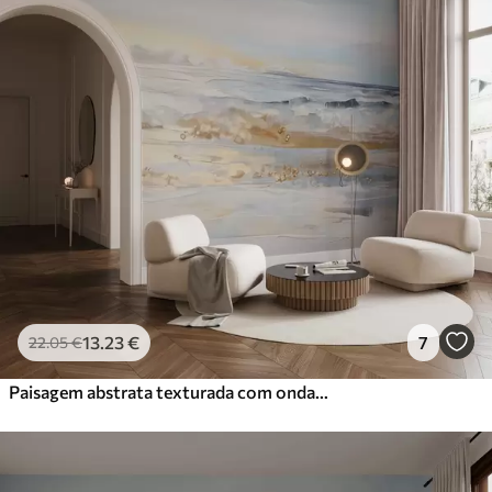
13
.23
€
7
22
.05
€
Paisagem abstrata texturada com ondas do mar a bater numa praia de areia, cores pastel suaves, céu azul com nuvens claras