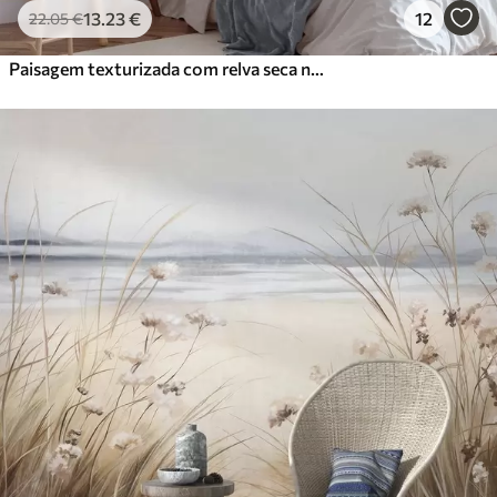
13
.23
€
12
22
.05
€
Paisagem texturizada com relva seca numa praia arenosa, com o oceano e o céu ao fundo