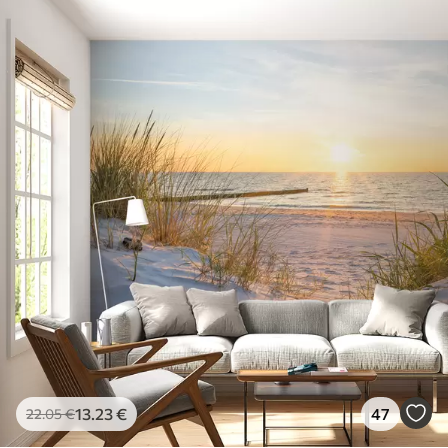
13
.23
€
47
22
.05
€