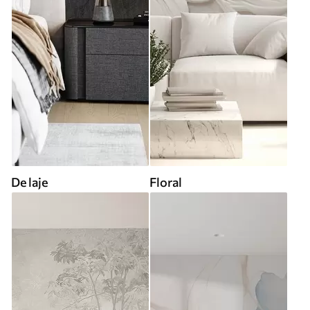
De laje
Floral