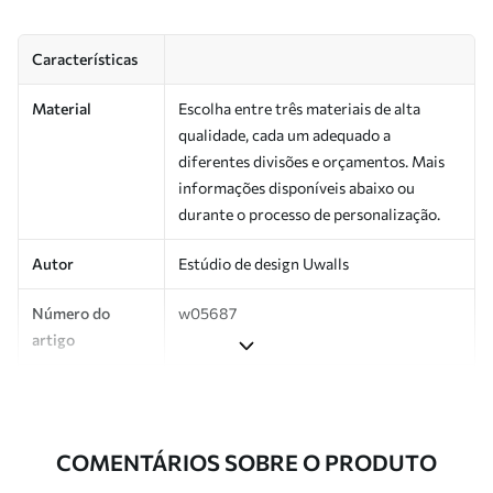
Características
Material
Escolha entre três materiais de alta
qualidade, cada um adequado a
diferentes divisões e orçamentos. Mais
informações disponíveis abaixo ou
durante o processo de personalização.
Autor
Estúdio de design Uwalls
Número do
w05687
artigo
Superfície
Semibrilhante.
Produção
Impresso sob encomenda e entregue em
COMENTÁRIOS SOBRE O PRODUTO
rolos de até 50 cm de largura.