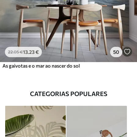
13
.23
€
50
22
.05
€
As gaivotas e o mar ao nascer do sol
CATEGORIAS POPULARES