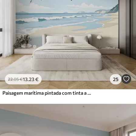
13
.23
€
25
22
.05
€
Paisagem marítima pintada com tinta a óleo