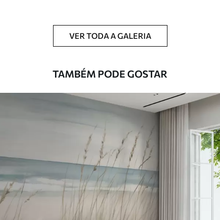
Adicionalmente
Disponível com revestimento de verniz
e/ou adesivo para papel de parede.
VER TODA A GALERIA
Limpeza
Pode ser limpo suavemente com uma
esponja macia. Murais de parede com
revestimento de verniz podem ser limpos
TAMBÉM PODE GOSTAR
com água.
Método de
Aplicação perfeita
aplicação
Materiais disponíveis
Standard
45
.00
27
.00
€
/m²
Premium