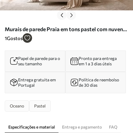
Murais de parede Praia em tons pastel com nuvens
e reflexos na água Nr. w05687
1
Gostos
Papel de parede para o
Pronto para entrega
seu tamanho
em 1 a 3 dias úteis
Entrega gratuita em
Política de reembolso
Portugal
de 30 dias
Oceano
Pastel
Especificações e material
Entrega e pagamento
FAQ