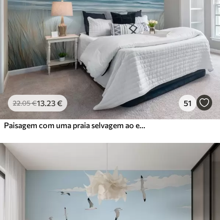
13
.23
€
51
22
.05
€
Paisagem com uma praia selvagem ao estilo de uma pintura a óleo