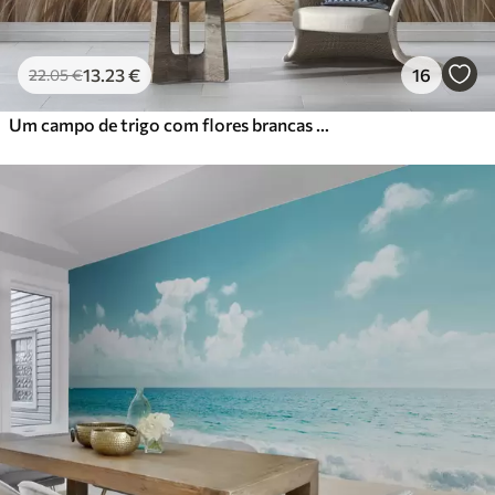
13
.23
€
16
22
.05
€
Um campo de trigo com flores brancas em primeiro plano, uma praia e o oceano em segundo plano, cores pastel neutras e suaves