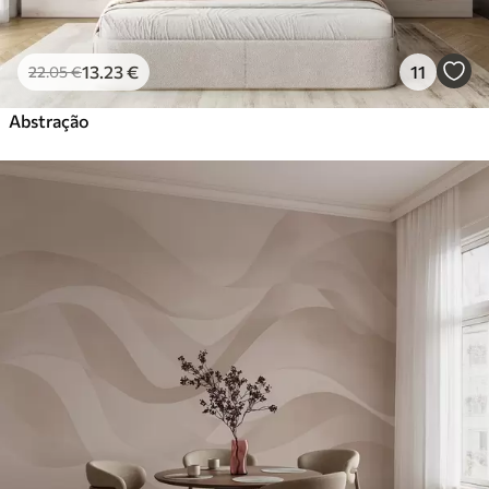
13
.23
€
11
22
.05
€
Abstração