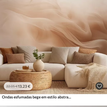
13
.23
€
22
.05
€
Ondas esfumadas bege em estilo abstrato