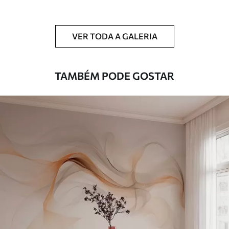
Limpeza
Pode ser limpo suavemente com uma
esponja macia. Murais de parede com
VER TODA A GALERIA
revestimento de verniz podem ser limpos
com água.
TAMBÉM PODE GOSTAR
Método de
Aplicação perfeita
aplicação
Materiais disponíveis
Standard
45
.00
27
.00
€
/m²
Premium
56
.67
34
.00
€
/m²