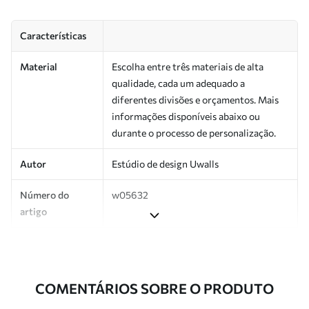
Características
Material
Escolha entre três materiais de alta
qualidade, cada um adequado a
diferentes divisões e orçamentos. Mais
informações disponíveis abaixo ou
durante o processo de personalização.
Autor
Estúdio de design Uwalls
Número do
w05632
artigo
Produção
Impresso sob encomenda e entregue em
rolos de até 50 cm de largura.
COMENTÁRIOS SOBRE O PRODUTO
Adicionalmente
Disponível com revestimento de verniz
e/ou adesivo para papel de parede.