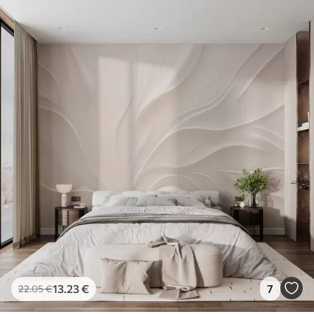
13
.23
€
7
22
.05
€