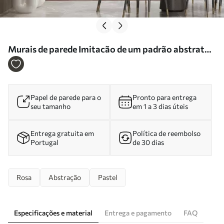
Murais de parede Imitacão de um padrão abstrato
com textura de mármore em tons de rosa e amarelo
Nr. w05632
Papel de parede para o
Pronto para entrega
seu tamanho
em 1 a 3 dias úteis
Entrega gratuita em
Política de reembolso
Portugal
de 30 dias
Rosa
Abstração
Pastel
Especificações e material
Entrega e pagamento
FAQ