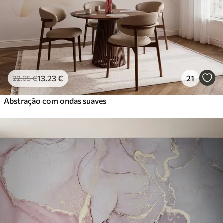
Vinil Premium
65
.00
39
.00
€
/m²
Peel and Stick
81
.67
49
.00
€
/m²
13
.23
€
21
22
.05
€
Abstração com ondas suaves