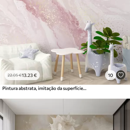
13
.23
€
10
22
.05
€
Pintura abstrata, imitação da superfície de mármore da pedra