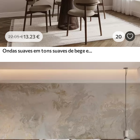
13
.23
€
20
22
.05
€
Ondas suaves em tons suaves de bege em estilo aguarela