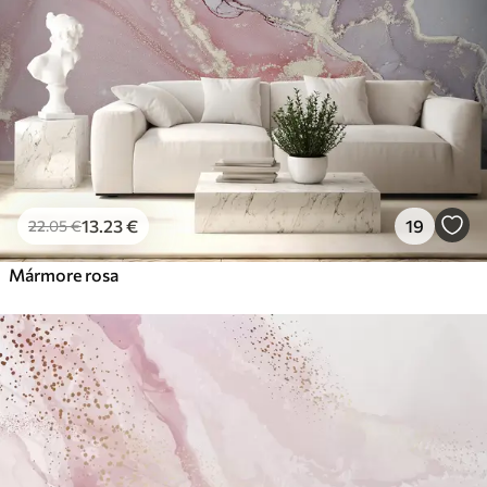
13
.23
€
19
22
.05
€
Mármore rosa