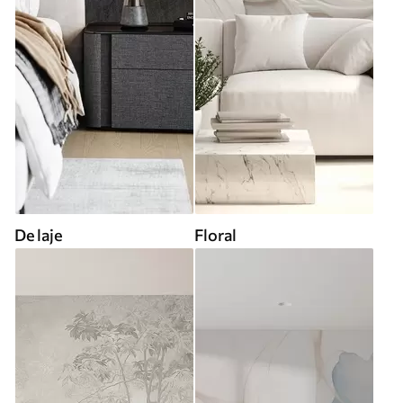
De laje
Floral