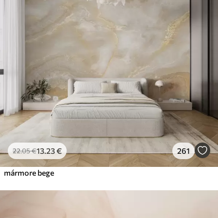
13
.23
€
261
22
.05
€
mármore bege