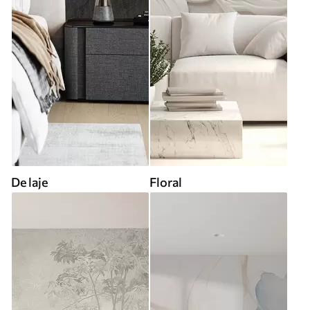
De laje
Floral