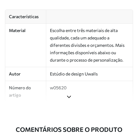
Características
Material
Escolha entre três materiais de alta
qualidade, cada um adequado a
diferentes divisões e orçamentos. Mais
informações disponíveis abaixo ou
durante o processo de personalização.
Autor
Estúdio de design Uwalls
Número do
w05620
artigo
Produção
Impresso sob encomenda e entregue em
rolos de até 50 cm de largura.
COMENTÁRIOS SOBRE O PRODUTO
Adicionalmente
Disponível com revestimento de verniz
e/ou adesivo para papel de parede.