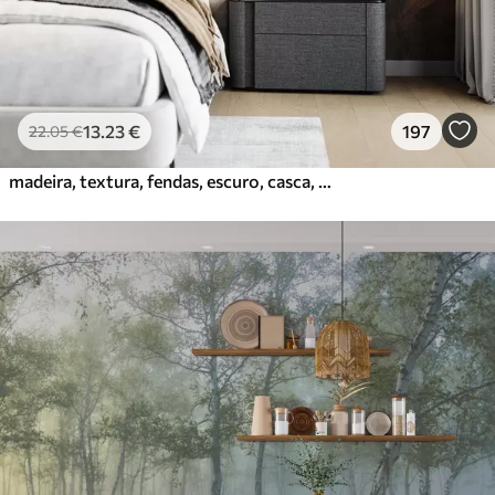
13
.23
€
197
22
.05
€
madeira, textura, fendas, escuro, casca, superfície