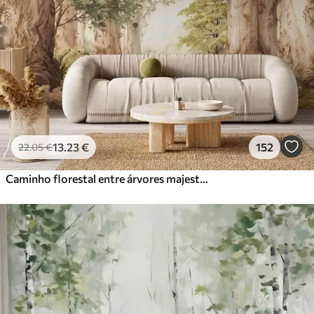
13
.23
€
152
22
.05
€
Caminho florestal entre árvores majestosas em estilo aquarela