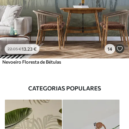
13
.23
€
14
22
.05
€
Nevoeiro Floresta de Bétulas
CATEGORIAS POPULARES