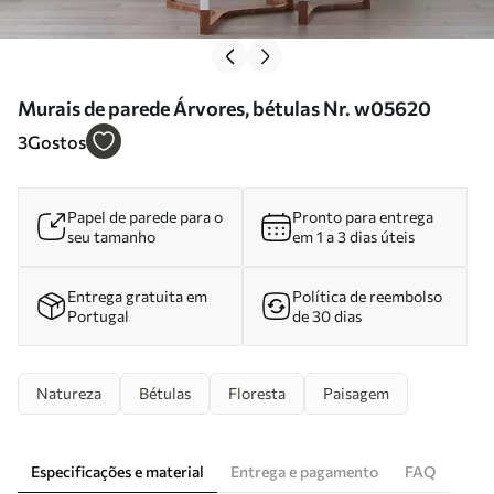
Murais de parede Árvores, bétulas Nr. w05620
3
Gostos
Papel de parede para o
Pronto para entrega
seu tamanho
em 1 a 3 dias úteis
Entrega gratuita em
Política de reembolso
Portugal
de 30 dias
Natureza
Bétulas
Floresta
Paisagem
Especificações e material
Entrega e pagamento
FAQ