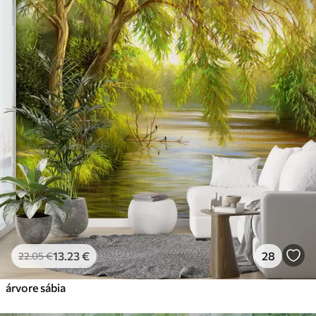
13
.23
€
28
22
.05
€
árvore sábia