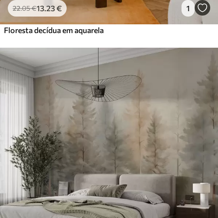
13
.23
€
1
22
.05
€
Floresta decídua em aquarela