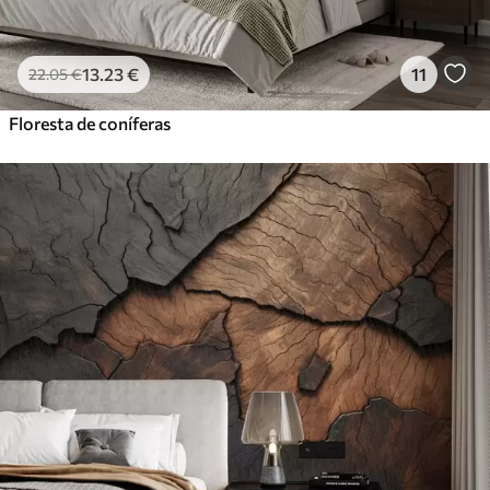
13
.23
€
11
22
.05
€
Floresta de coníferas