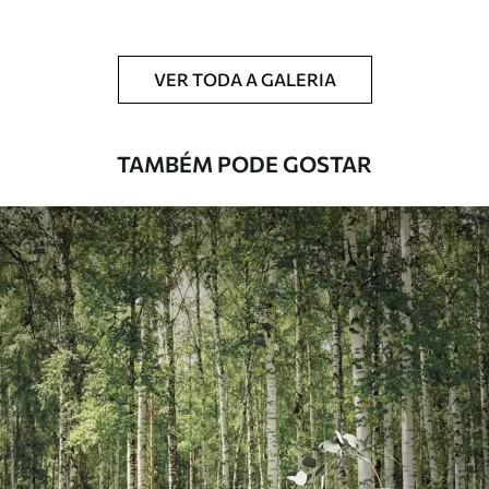
Limpeza
Pode ser limpo suavemente com uma
esponja macia. Murais de parede com
VER TODA A GALERIA
revestimento de verniz podem ser limpos
com água.
TAMBÉM PODE GOSTAR
Método de
Aplicação perfeita
aplicação
Materiais disponíveis
Standard
45
.00
27
.00
€
/m²
Premium
56
.67
34
.00
€
/m²