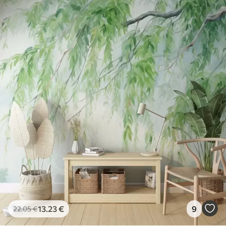
13
.23
€
9
22
.05
€