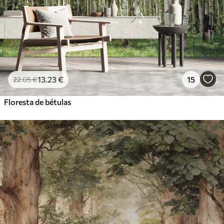
Vinil Premium
65
.00
39
.00
€
/m²
Peel and Stick
81
.67
49
.00
€
/m²
13
.23
€
15
22
.05
€
Floresta de bétulas