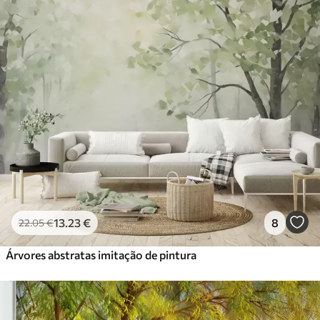
13
.23
€
8
22
.05
€
Árvores abstratas imitação de pintura