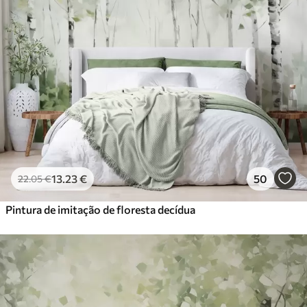
13
.23
€
50
22
.05
€
Pintura de imitação de floresta decídua