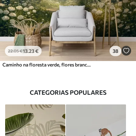
13
.23
€
38
22
.05
€
Caminho na floresta verde, flores brancas, luz do sol, desenho em acrílico
CATEGORIAS POPULARES