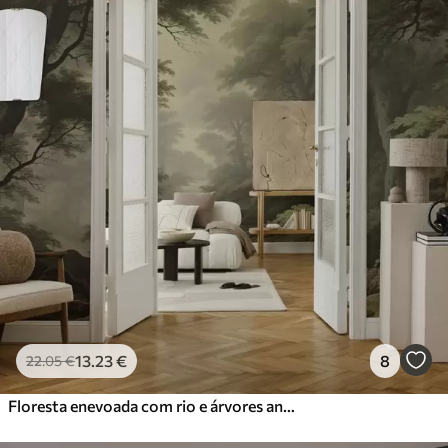
13
.23
€
8
22
.05
€
Floresta enevoada com rio e árvores antigas altas