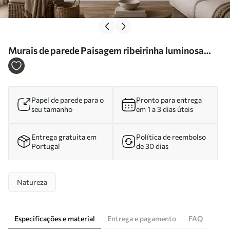
Murais de parede Paisagem ribeirinha luminosa
com bétulas e nuvens Nr. w05685
Papel de parede para o
Pronto para entrega
seu tamanho
em 1 a 3 dias úteis
Entrega gratuita em
Política de reembolso
Portugal
de 30 dias
Natureza
Especificações e material
Entrega e pagamento
FAQ