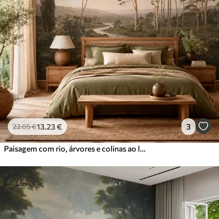
13
.23
€
3
22
.05
€
Paisagem com rio, árvores e colinas ao longe