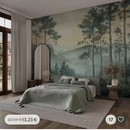
13
.23
€
17
22
.05
€