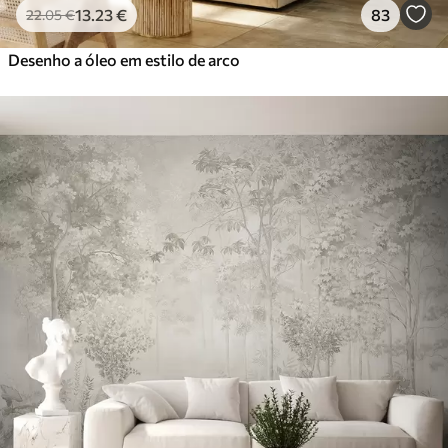
13
.23
€
83
22
.05
€
Desenho a óleo em estilo de arco