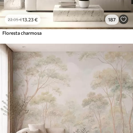
13
.23
€
187
22
.05
€
Floresta charmosa