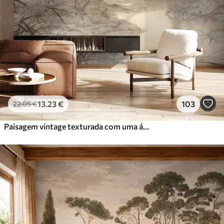
13
.23
€
103
22
.05
€
Paisagem vintage texturada com uma árvore perto de um rio e um céu nublado, arte da natureza em tons sépia