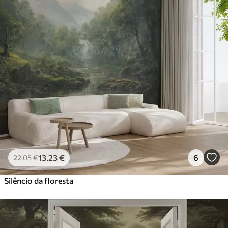
13
.23
€
6
22
.05
€
Silêncio da floresta