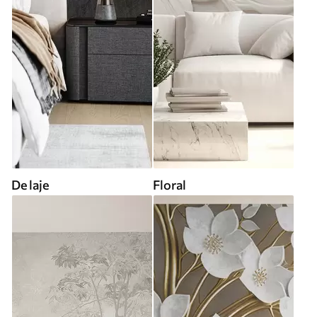
De laje
Floral