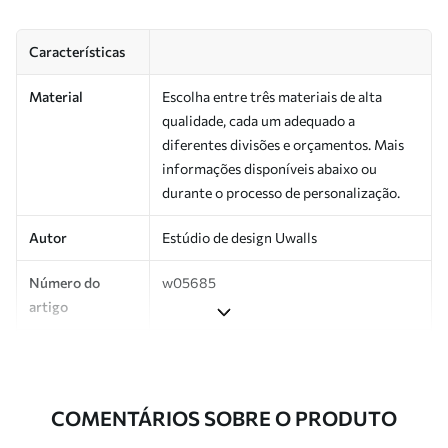
Características
Material
Escolha entre três materiais de alta
qualidade, cada um adequado a
diferentes divisões e orçamentos. Mais
informações disponíveis abaixo ou
durante o processo de personalização.
Autor
Estúdio de design Uwalls
Número do
w05685
artigo
Superfície
Semibrilhante.
Produção
Impresso sob encomenda e entregue em
COMENTÁRIOS SOBRE O PRODUTO
rolos de até 50 cm de largura.