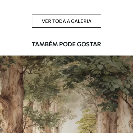
Adicionalmente
Disponível com revestimento de verniz
e/ou adesivo para papel de parede.
VER TODA A GALERIA
Limpeza
Pode ser limpo suavemente com uma
esponja macia. Murais de parede com
revestimento de verniz podem ser limpos
TAMBÉM PODE GOSTAR
com água.
Método de
Aplicação perfeita
aplicação
Materiais disponíveis
Standard
45
.00
27
.00
€
/m²
Premium