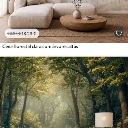
13
.23
€
22
.05
€
Cena florestal clara com árvores altas