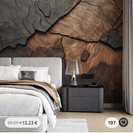
13
.23
€
197
22
.05
€