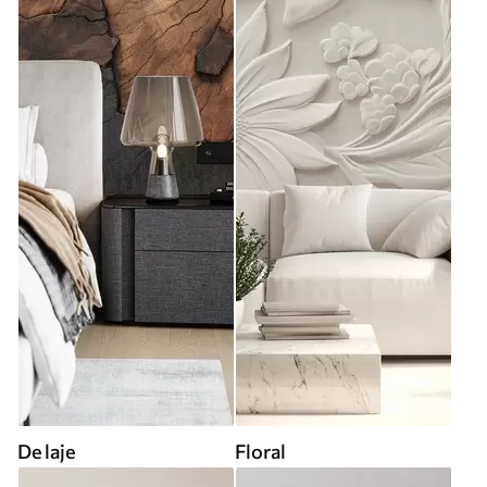
De laje
Floral