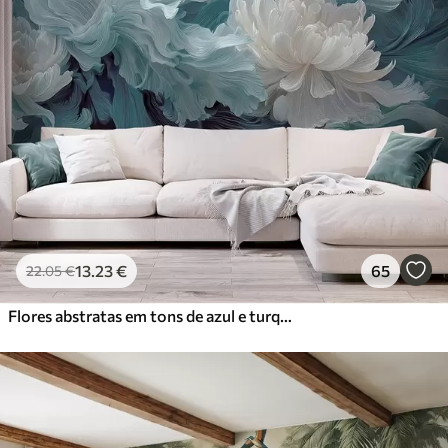
13
.23
€
65
22
.05
€
Flores abstratas em tons de azul e turquesa