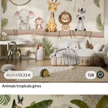
Standard
45
.00
27
.00
€
/m²
Premium
56
.67
34
.00
€
/m²
Vinil Premium
65
.00
39
.00
€
/m²
Peel and Stick
81
.67
49
.00
€
/m²
13
.23
€
128
22
.05
€
Animais tropicais giros