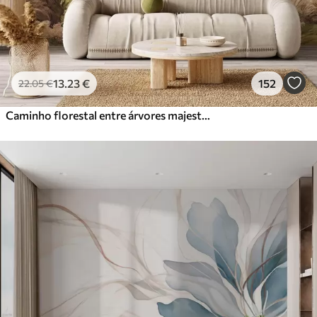
13
.23
€
152
22
.05
€
Caminho florestal entre árvores majestosas em estilo aquarela