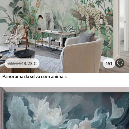
13
.23
€
151
22
.05
€
Panorama da selva com animais