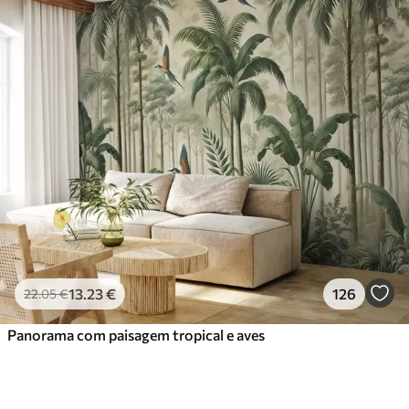
13
.23
€
126
22
.05
€
Panorama com paisagem tropical e aves