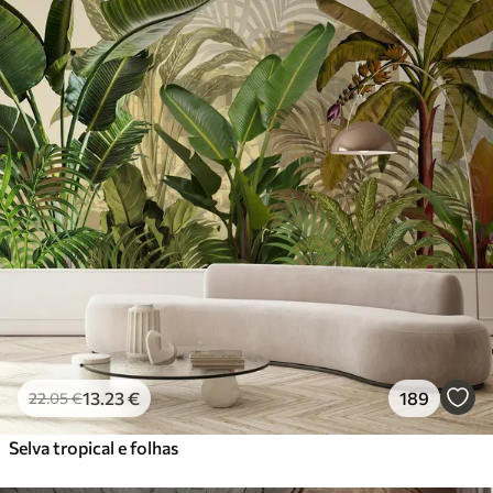
13
.23
€
189
22
.05
€
Selva tropical e folhas