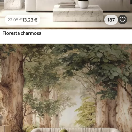
13
.23
€
187
22
.05
€
Floresta charmosa