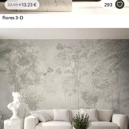
13
.23
€
293
22
.05
€
flores 3-D