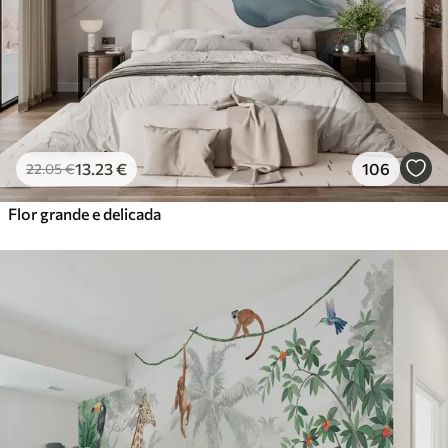
13
.23
€
106
22
.05
€
Flor grande e delicada