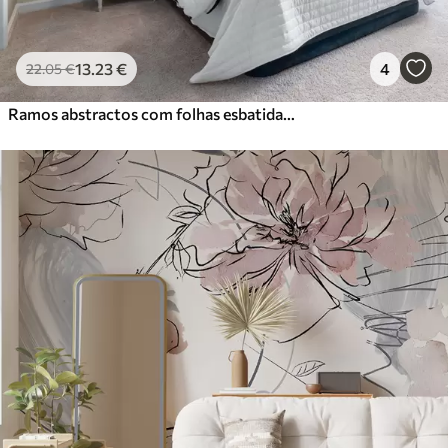
13
.23
€
4
22
.05
€
Ramos abstractos com folhas esbatidas aguarela húmida