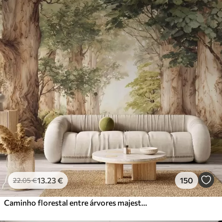
13
.23
€
150
22
.05
€
Caminho florestal entre árvores majestosas em estilo aquarela