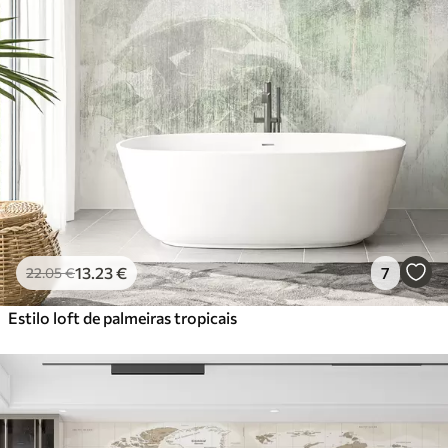
13
.23
€
7
22
.05
€
Estilo loft de palmeiras tropicais