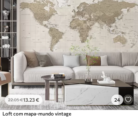
13
.23
€
24
22
.05
€
Loft com mapa-mundo vintage