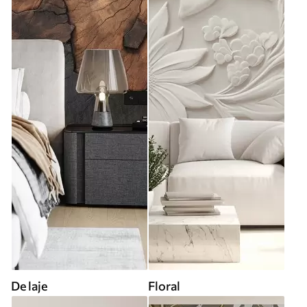
De laje
Floral