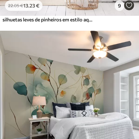
13
.23
€
9
22
.05
€
silhuetas leves de pinheiros em estilo aquarela