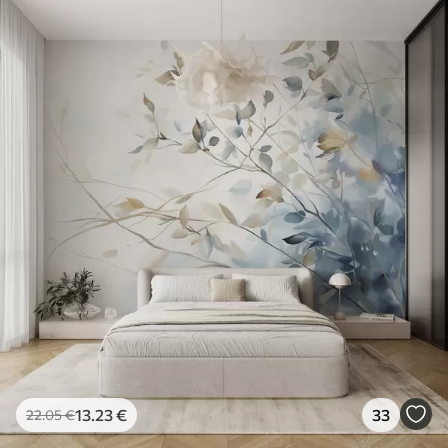
13
.23
€
33
22
.05
€