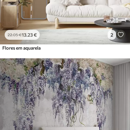
13
.23
€
2
22
.05
€
Flores em aquarela