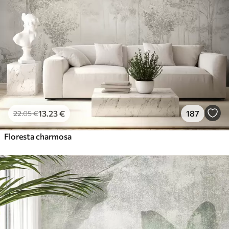
13
.23
€
187
22
.05
€
Floresta charmosa