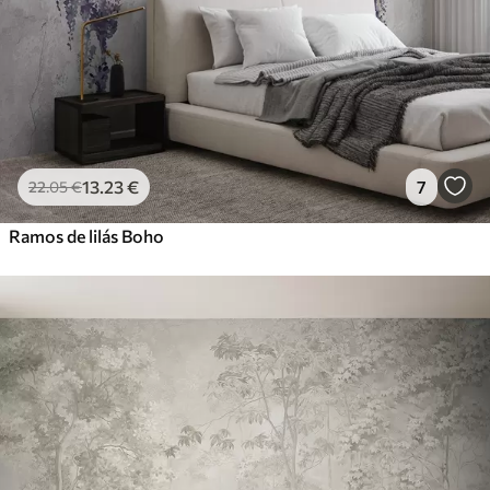
13
.23
€
7
22
.05
€
Ramos de lilás Boho