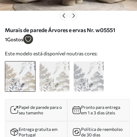
Murais de parede Árvores e ervas Nr. w05551
1
Gostos
Este modelo está disponível noutras cores:
Papel de parede para o
Pronto para entrega
seu tamanho
em 1 a 3 dias úteis
Entrega gratuita em
Política de reembolso
Portugal
de 30 dias