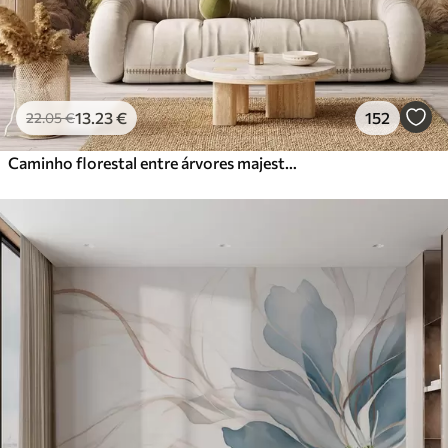
13
.23
€
152
22
.05
€
Caminho florestal entre árvores majestosas em estilo aquarela