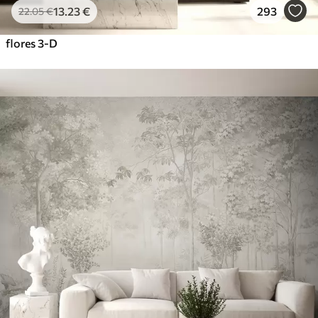
13
.23
€
293
22
.05
€
flores 3-D