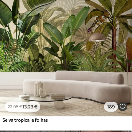
13
.23
€
189
22
.05
€
Selva tropical e folhas