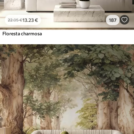
13
.23
€
187
22
.05
€
Floresta charmosa