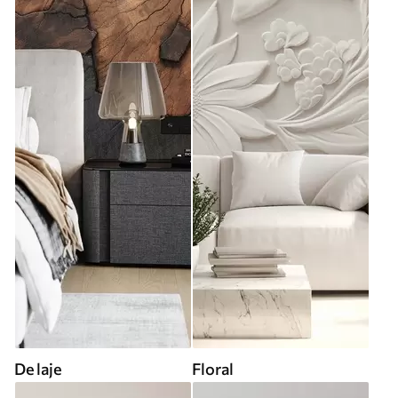
De laje
Floral