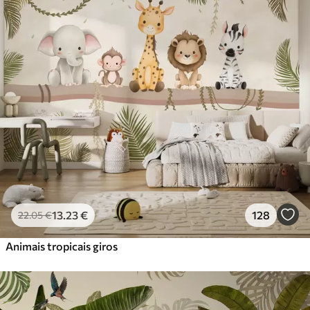
Standard
45
.00
27
.00
€
/m²
Premium
56
.67
34
.00
€
/m²
Vinil Premium
65
.00
39
.00
€
/m²
Peel and Stick
81
.67
49
.00
€
/m²
13
.23
€
128
22
.05
€
Animais tropicais giros