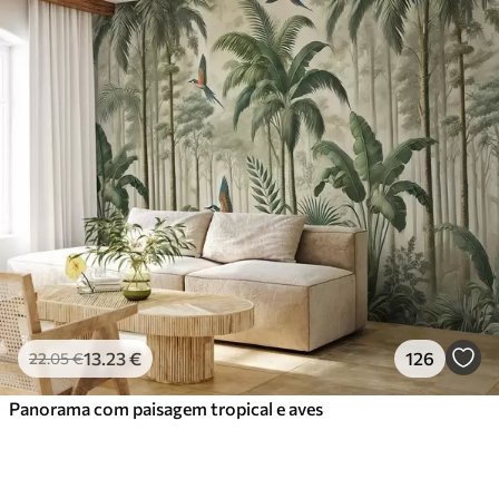
13
.23
€
126
22
.05
€
Panorama com paisagem tropical e aves