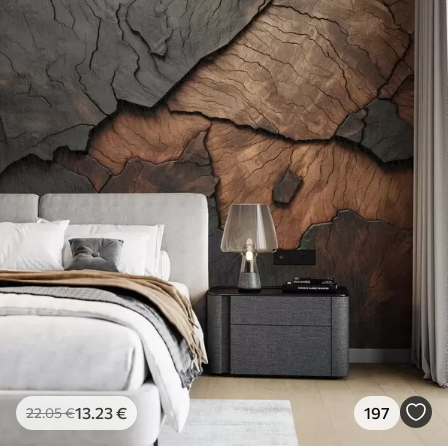
13
.23
€
197
22
.05
€