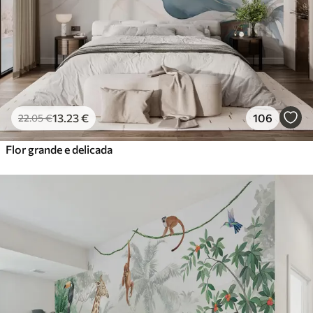
13
.23
€
106
22
.05
€
Flor grande e delicada