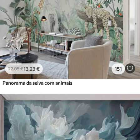
13
.23
€
151
22
.05
€
Panorama da selva com animais