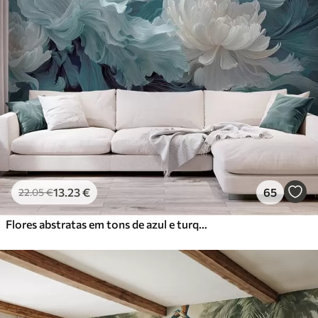
13
.23
€
65
22
.05
€
Flores abstratas em tons de azul e turquesa