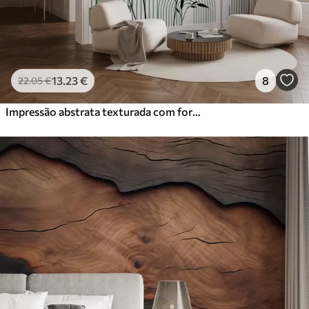
13
.23
€
8
22
.05
€
Impressão abstrata texturada com formas geométricas, círculos e arcos e plantas pretas e verdes sobre um fundo branco