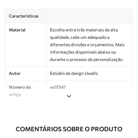
Características
Material
Escolha entre três materiais de alta
qualidade, cada um adequado a
diferentes divisões e orçamentos. Mais
informações disponíveis abaixo ou
durante o processo de personalização.
Autor
Estúdio de design Uwalls
Número do
w05547
artigo
Superfície
Semibrilhante.
Produção
Impresso sob encomenda e entregue em
COMENTÁRIOS SOBRE O PRODUTO
rolos de até 50 cm de largura.