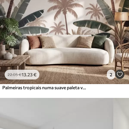
13
.23
€
2
22
.05
€
Palmeiras tropicais numa suave paleta vintage, com uma atmosfera matinal enevoada