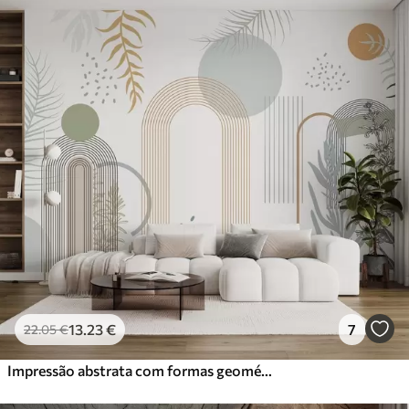
13
.23
€
7
22
.05
€
Impressão abstrata com formas geométricas, arcos e folhas tropicais sobre um fundo branco