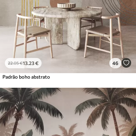
13
.23
€
46
22
.05
€
Padrão boho abstrato