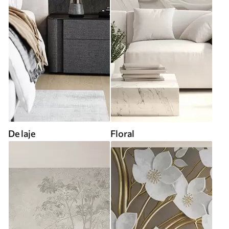
De laje
Floral