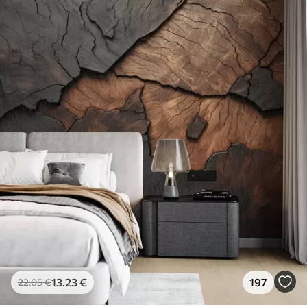
13
.23
€
197
22
.05
€