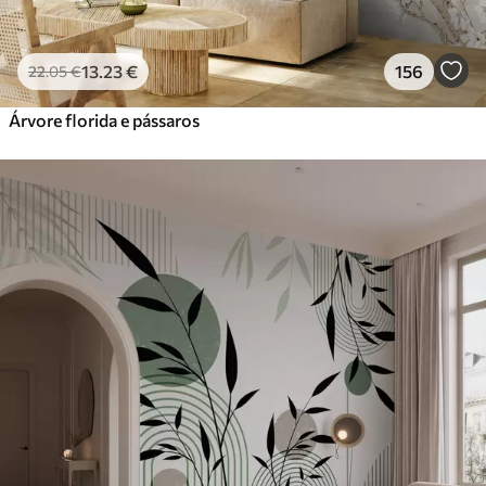
13
.23
€
156
22
.05
€
Árvore florida e pássaros