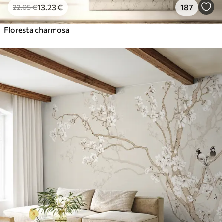
13
.23
€
187
22
.05
€
Floresta charmosa