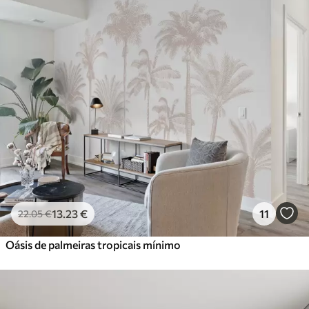
13
.23
€
11
22
.05
€
Oásis de palmeiras tropicais mínimo