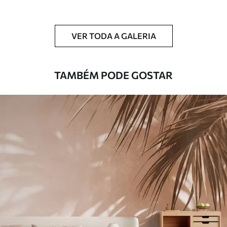
Adicionalmente
Disponível com revestimento de verniz
e/ou adesivo para papel de parede.
VER TODA A GALERIA
Limpeza
Pode ser limpo suavemente com uma
esponja macia. Murais de parede com
revestimento de verniz podem ser limpos
TAMBÉM PODE GOSTAR
com água.
Método de
Aplicação perfeita
aplicação
Materiais disponíveis
Standard
45
.00
27
.00
€
/m²
Premium