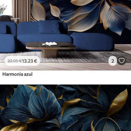
13
.23
€
2
22
.05
€
Harmonia azul