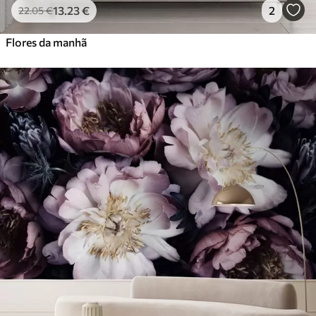
13
.23
€
2
22
.05
€
Flores da manhã