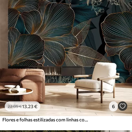
13
.23
€
6
22
.05
€
Flores e folhas estilizadas com linhas complexas em tons de azul-petróleo e amarelo sobre fundo escuro