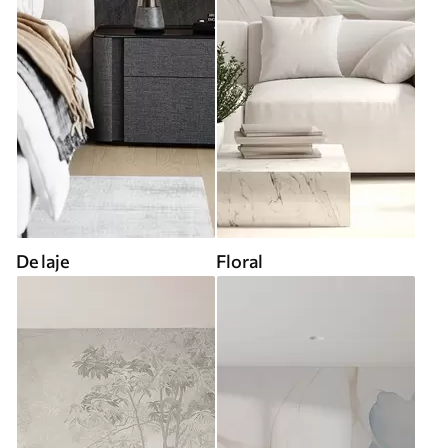
De laje
Floral