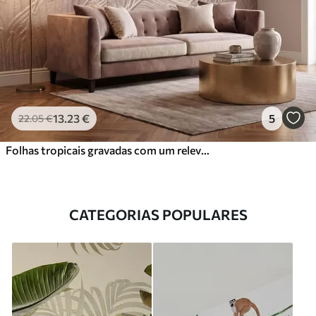
13
.23
€
5
22
.05
€
Folhas tropicais gravadas com um relevo delicado em tons quentes de bege
CATEGORIAS POPULARES