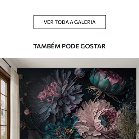
Limpeza
Pode ser limpo suavemente com uma
esponja macia. Murais de parede com
VER TODA A GALERIA
revestimento de verniz podem ser limpos
com água.
TAMBÉM PODE GOSTAR
Método de
Aplicação perfeita
aplicação
Materiais disponíveis
Standard
45
.00
27
.00
€
/m²
Premium
56
.67
34
.00
€
/m²