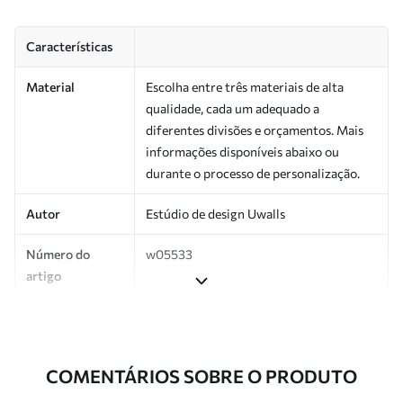
Características
Material
Escolha entre três materiais de alta
qualidade, cada um adequado a
diferentes divisões e orçamentos. Mais
informações disponíveis abaixo ou
durante o processo de personalização.
Autor
Estúdio de design Uwalls
Número do
w05533
artigo
Produção
Impresso sob encomenda e entregue em
rolos de até 50 cm de largura.
COMENTÁRIOS SOBRE O PRODUTO
Adicionalmente
Disponível com revestimento de verniz
e/ou adesivo para papel de parede.