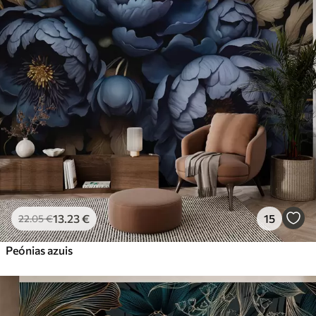
13
.23
€
15
22
.05
€
Peónias azuis