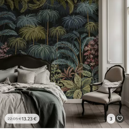
13
.23
€
3
22
.05
€