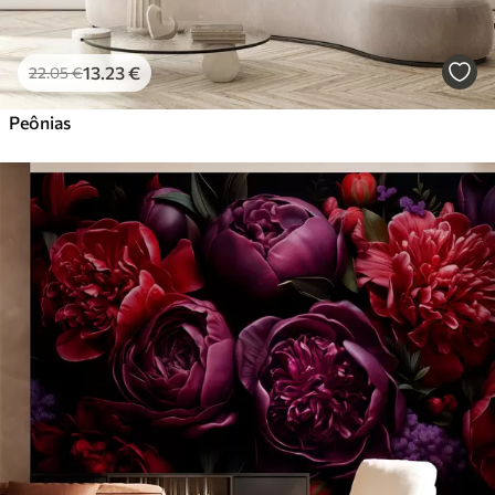
13
.23
€
22
.05
€
Peônias