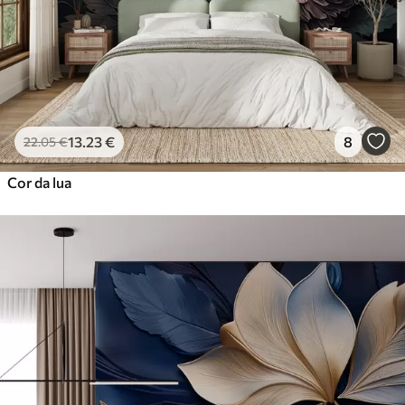
Vinil Premium
65
.00
39
.00
€
/m²
Peel and Stick
81
.67
49
.00
€
/m²
13
.23
€
8
22
.05
€
Cor da lua