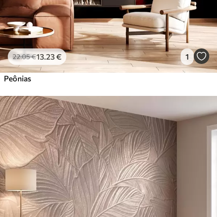
13
.23
€
1
22
.05
€
Peônias