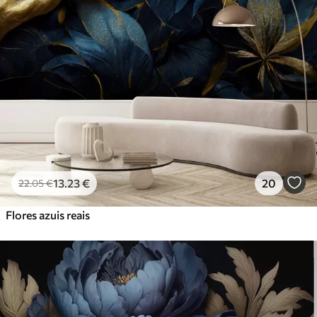
13
.23
€
20
22
.05
€
Flores azuis reais