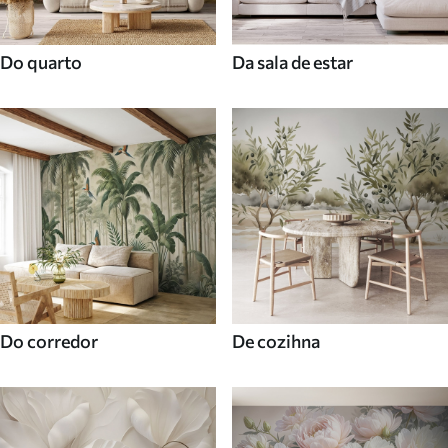
Do quarto
Da sala de estar
Do corredor
De cozihna