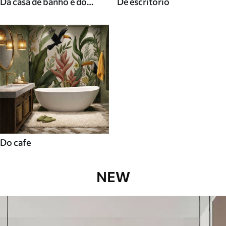
Da casa de banho e do
De escritorio
duche
Do cafe
NEW