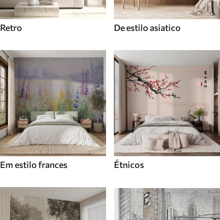
Retro
De estilo asiatico
Em estilo frances
Étnicos