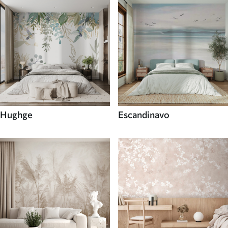
Hughge
Escandinavo