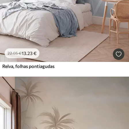
13
.23
€
22
.05
€
Relva, folhas pontiagudas