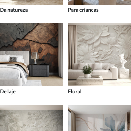
Da natureza
Para criancas
De laje
Floral