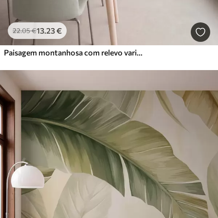
13
.23
€
22
.05
€
Paisagem montanhosa com relevo variado