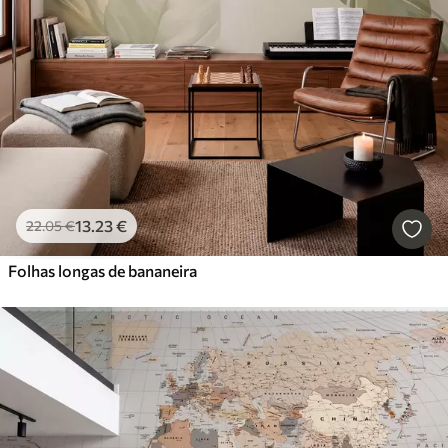
13
.23
€
22
.05
€
Folhas longas de bananeira