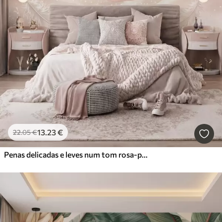
13
.23
€
22
.05
€
Penas delicadas e leves num tom rosa-pêssego esbatido com brilho