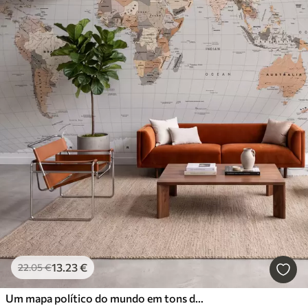
13
.23
€
22
.05
€
Um mapa político do mundo em tons de bege com bandeiras em inglês