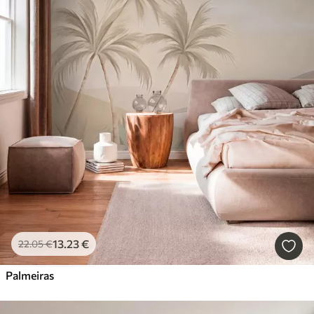
13
.23
€
22
.05
€
Palmeiras