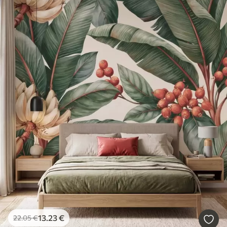
13
.23
€
22
.05
€