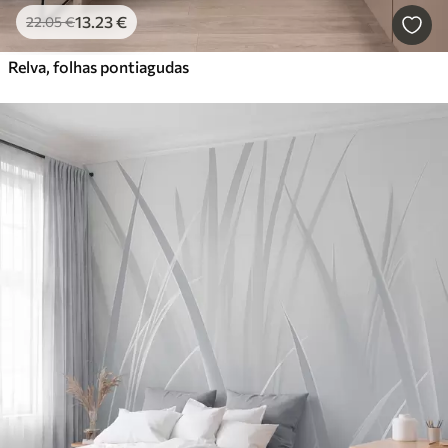
13
.23
€
22
.05
€
Relva, folhas pontiagudas