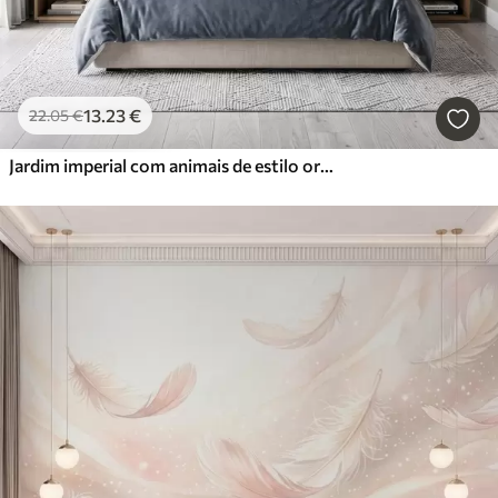
13
.23
€
22
.05
€
Jardim imperial com animais de estilo oriental — macaco, leopardo, tigre, pavão e garça