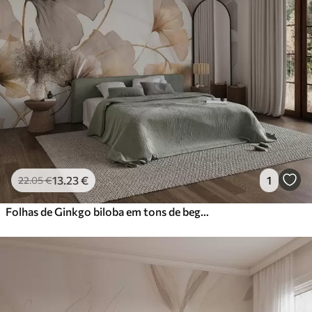
13
.23
€
1
22
.05
€
Folhas de Ginkgo biloba em tons de bege, amarelo e castanho, efeito de aguarela com textura delicada, fundo claro