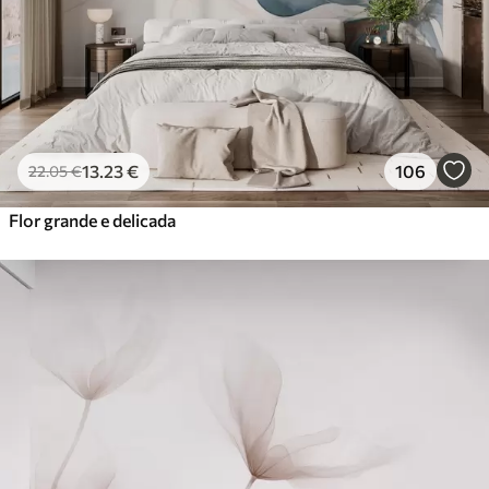
Vinil Premium
65
.00
39
.00
€
/m²
Peel and Stick
81
.67
49
.00
€
/m²
13
.23
€
106
22
.05
€
Flor grande e delicada