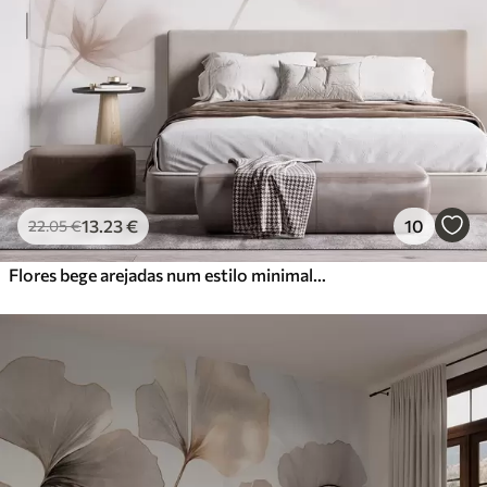
13
.23
€
10
22
.05
€
Flores bege arejadas num estilo minimalista e leve