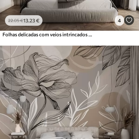
13
.23
€
4
22
.05
€
Folhas delicadas com veios intrincados e cores suaves e discretas num fundo com uma textura pálida