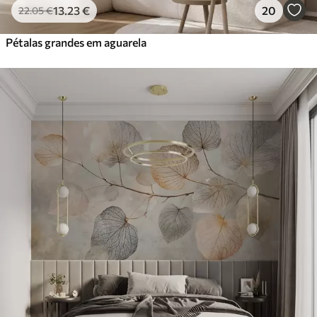
13
.23
€
20
22
.05
€
Pétalas grandes em aguarela