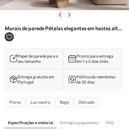
Murais de parede Pétalas elegantes em hastes altas,
em tons pastel Nr. w05212
Papel de parede para o
Pronto para entrega
seu tamanho
em 1 a 3 dias úteis
Entrega gratuita em
Política de reembolso
Portugal
de 30 dias
Flores
Luz neutra
Bege
Delicado
Especificações e material
Entrega e pagamento
FAQ