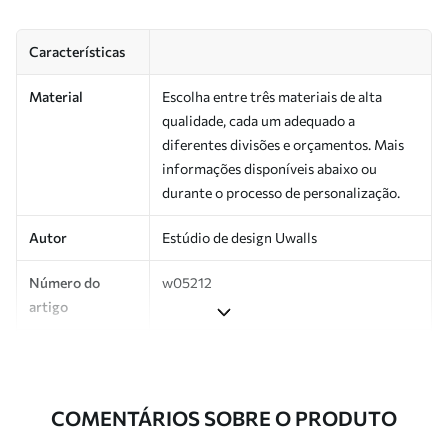
Características
Material
Escolha entre três materiais de alta
qualidade, cada um adequado a
diferentes divisões e orçamentos. Mais
informações disponíveis abaixo ou
durante o processo de personalização.
Autor
Estúdio de design Uwalls
Número do
w05212
artigo
Produção
Impresso sob encomenda e entregue em
rolos de até 50 cm de largura.
COMENTÁRIOS SOBRE O PRODUTO
Adicionalmente
Disponível com revestimento de verniz
e/ou adesivo para papel de parede.