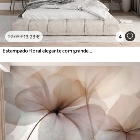
13
.23
€
4
22
.05
€
Estampado floral elegante com grandes flores e folhas abstractas em tons de cinzento e bege sobre um fundo claro