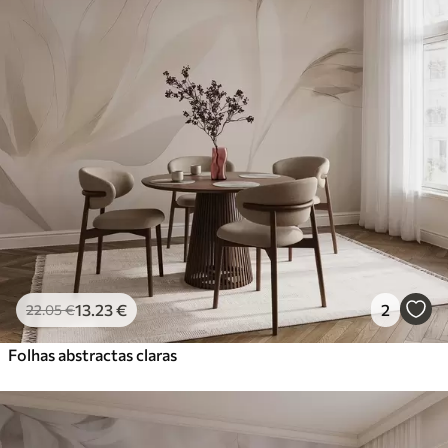
13
.23
€
2
22
.05
€
Folhas abstractas claras