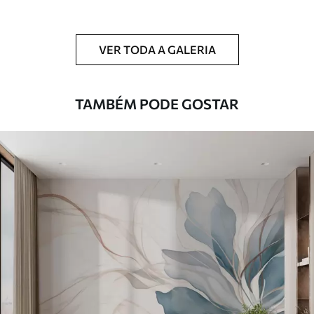
Limpeza
Pode ser limpo suavemente com uma
esponja macia. Murais de parede com
VER TODA A GALERIA
revestimento de verniz podem ser limpos
com água.
TAMBÉM PODE GOSTAR
Método de
Aplicação perfeita
aplicação
Materiais disponíveis
Standard
45
.00
27
.00
€
/m²
Premium
56
.67
34
.00
€
/m²