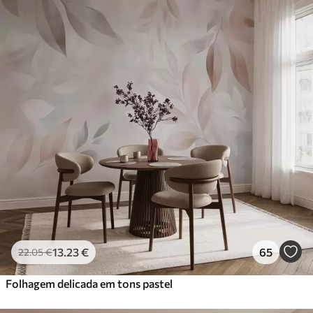
13
.23
€
65
22
.05
€
Folhagem delicada em tons pastel