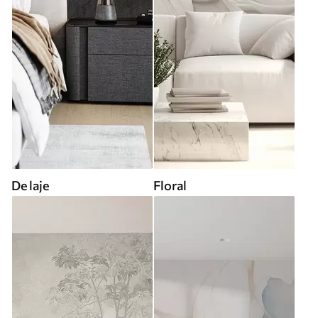
De laje
Floral