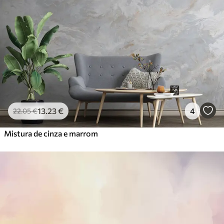
13
.23
€
4
22
.05
€
Mistura de cinza e marrom