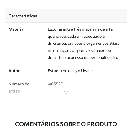
Características
Material
Escolha entre três materiais de alta
qualidade, cada um adequado a
diferentes divisões e orçamentos. Mais
informações disponíveis abaixo ou
durante o processo de personalização.
Autor
Estúdio de design Uwalls
Número do
w05527
artigo
Produção
Impresso sob encomenda e entregue em
rolos de até 50 cm de largura.
COMENTÁRIOS SOBRE O PRODUTO
Adicionalmente
Disponível com revestimento de verniz
e/ou adesivo para papel de parede.