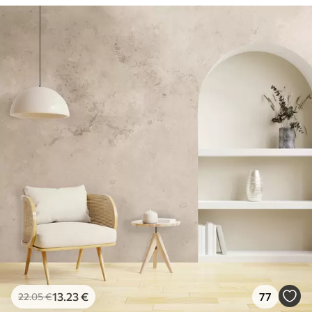
13
.23
€
77
22
.05
€