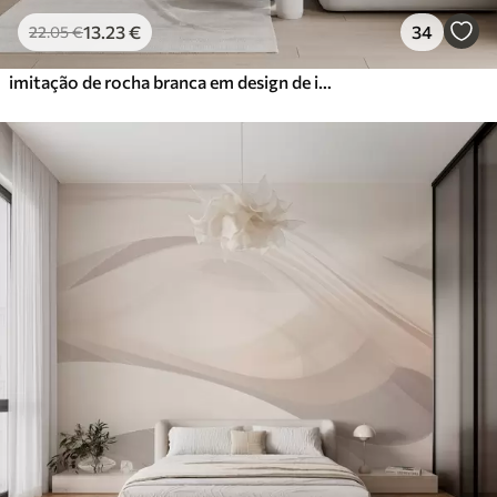
13
.23
€
34
22
.05
€
imitação de rocha branca em design de interiores