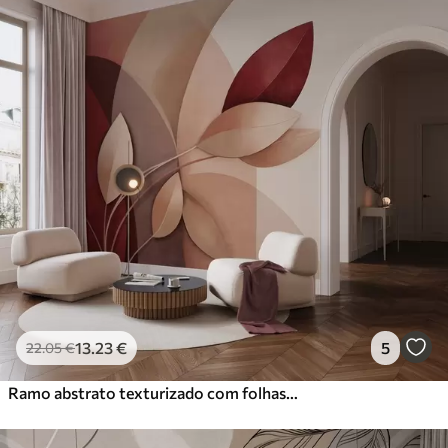
13
.23
€
5
22
.05
€
Ramo abstrato texturizado com folhas em tons de castanho, bege e vermelho, contra um fundo de formas abstratas