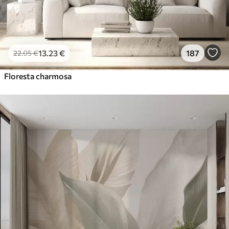
13
.23
€
187
22
.05
€
Floresta charmosa