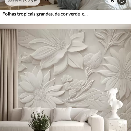
13
.23
€
6
22
.05
€
Folhas tropicais grandes, de cor verde-claro, com tons suaves e pastel, e textura artística