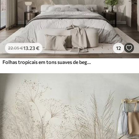
13
.23
€
12
22
.05
€
Folhas tropicais em tons suaves de bege e verde, com um efeito de aguarela e transições de cor suaves