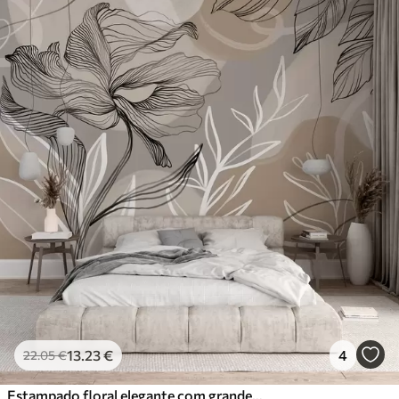
13
.23
€
4
22
.05
€
Estampado floral elegante com grandes flores e folhas abstractas em tons de cinzento e bege sobre um fundo claro