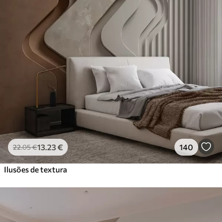
13
.23
€
140
22
.05
€
Ilusões de textura