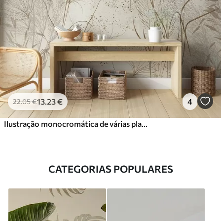
13
.23
€
4
22
.05
€
Ilustração monocromática de várias plantas e espiguetas de cor bege com linhas e texturas delicadas e finas
CATEGORIAS POPULARES