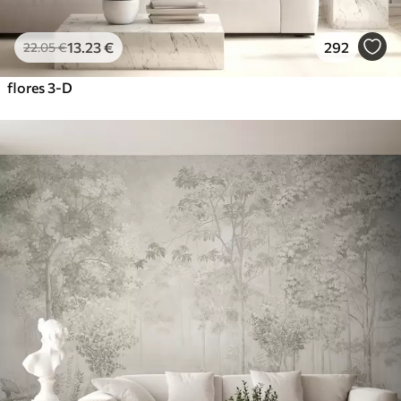
13
.23
€
292
22
.05
€
flores 3-D