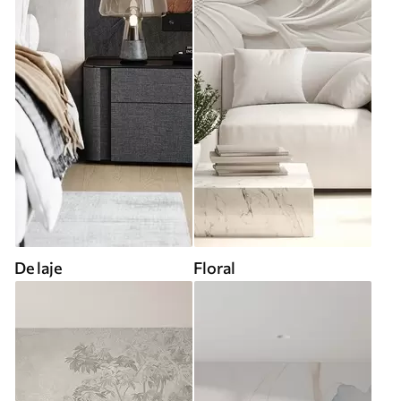
De laje
Floral