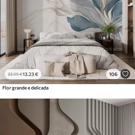
13
.23
€
106
22
.05
€
Flor grande e delicada