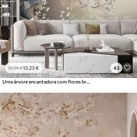
13
.23
€
43
22
.05
€
Uma árvore encantadora com flores brancas contra o fundo de nuvens num estilo interessante em delicadas cores quentes