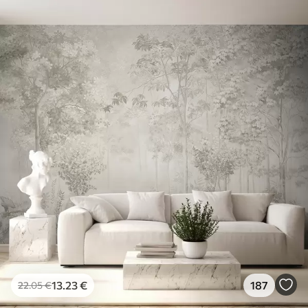
13
.23
€
187
22
.05
€