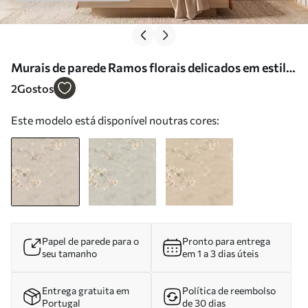
Murais de parede Ramos florais delicados em estilo
chinoiserie sobre fundo claro Nr. w05427
2
Gostos
Este modelo está disponível noutras cores:
Papel de parede para o
Pronto para entrega
seu tamanho
em 1 a 3 dias úteis
Entrega gratuita em
Política de reembolso
Portugal
de 30 dias