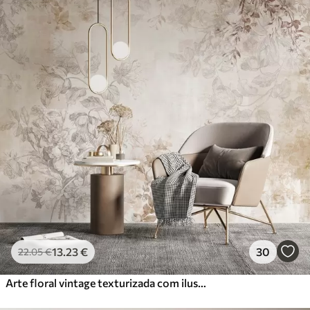
13
.23
€
30
22
.05
€
Arte floral vintage texturizada com ilustrações delicadas de flores e folhas de jardim em estilo desenho, tons suaves de bege pastel e sépia