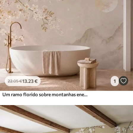
13
.23
€
1
22
.05
€
Um ramo florido sobre montanhas enevoadas e o sol