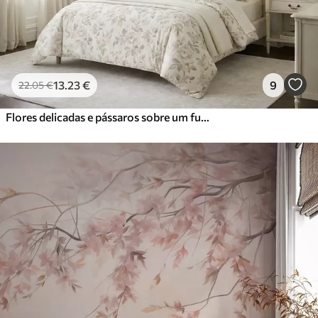
13
.23
€
9
22
.05
€
Flores delicadas e pássaros sobre um fundo de giz