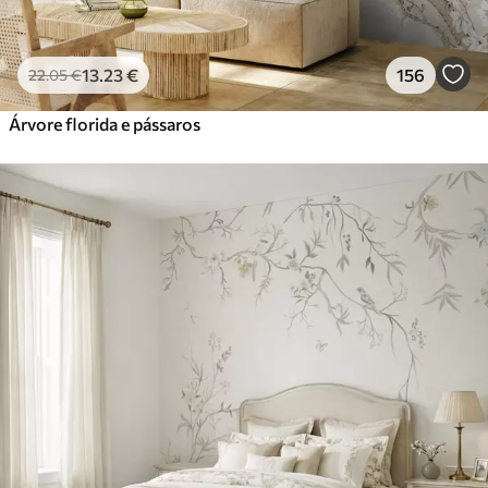
13
.23
€
156
22
.05
€
Árvore florida e pássaros