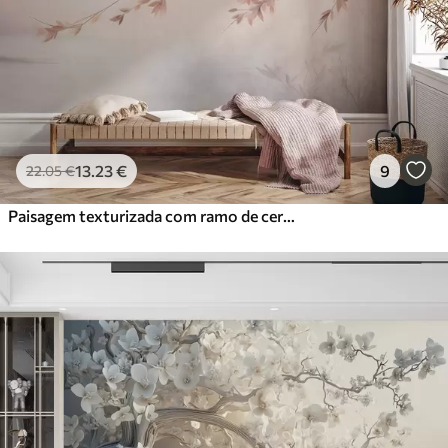
13
.23
€
9
22
.05
€
Paisagem texturizada com ramo de cerejeira em flor, folhas cor-de-rosa, fundo suave e nebuloso