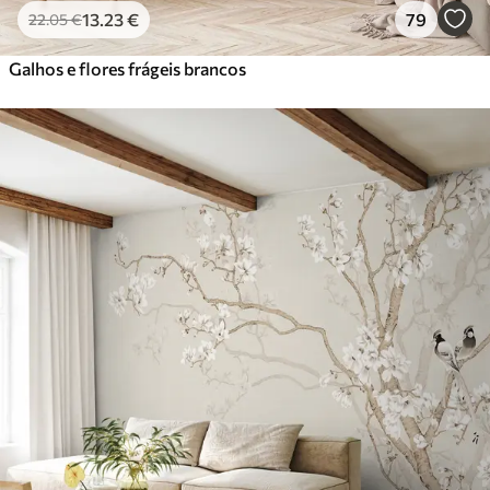
13
.23
€
79
22
.05
€
Galhos e flores frágeis brancos