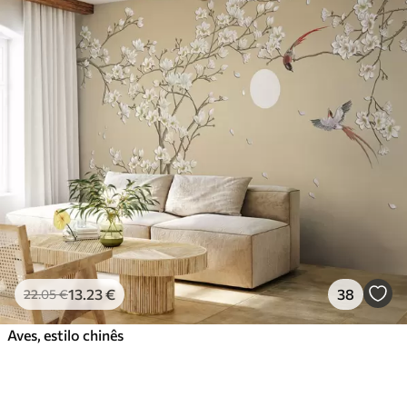
13
.23
€
38
22
.05
€
Aves, estilo chinês