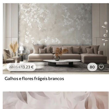
13
.23
€
80
22
.05
€
Galhos e flores frágeis brancos