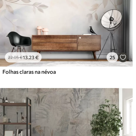
13
.23
€
25
22
.05
€
Folhas claras na névoa