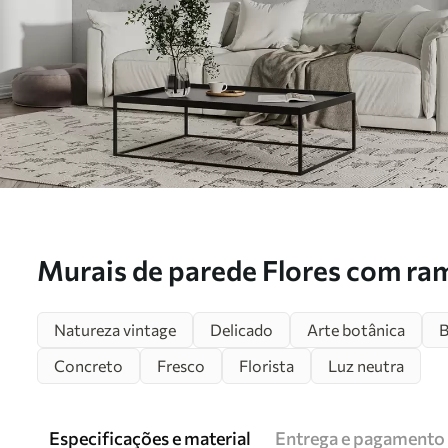
Murais de parede Flores com ra
minimalismo concreto do fundo 
Natureza vintage
Delicado
Arte botânica
B
u96140
Concreto
Fresco
Florista
Luz neutra
Especificações e material
Entrega e pagamento