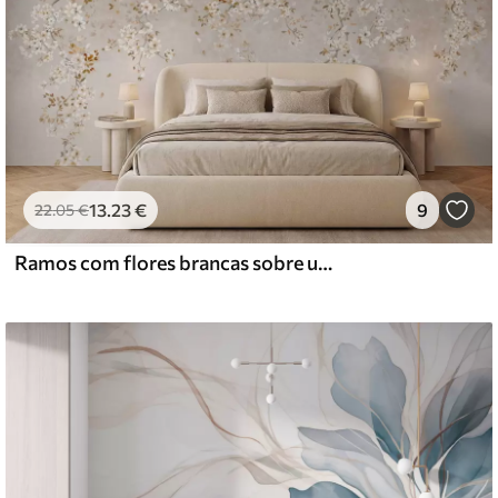
13
.23
€
9
22
.05
€
Ramos com flores brancas sobre um fundo bege suave