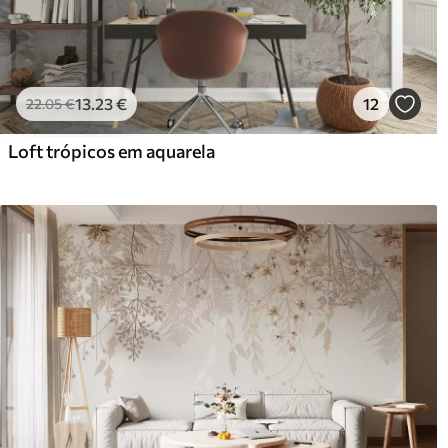
13
.23
€
12
22
.05
€
Loft trópicos em aquarela