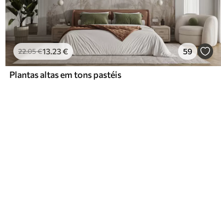
13
.23
€
59
22
.05
€
Plantas altas em tons pastéis