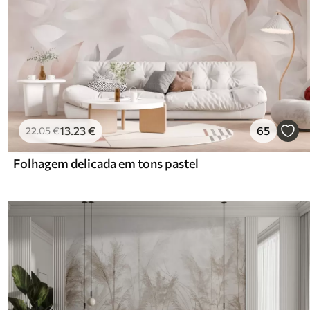
13
.23
€
65
22
.05
€
Folhagem delicada em tons pastel