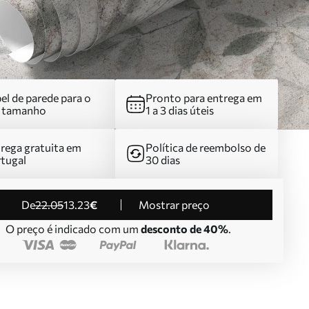
el de parede para o
Pronto para entrega em
u tamanho
1 a 3 dias úteis
rega gratuita em
Política de reembolso de
tugal
30 dias
de
22
.05
13
.23
€
Mostrar preço
O preço é indicado com um
desconto de 40%
.