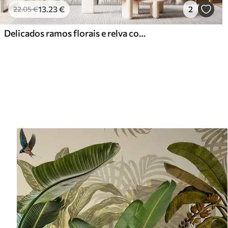
13
.23
€
2
22
.05
€
Delicados ramos florais e relva com flores brancas, cinzentas e bege em cascata sobre um fundo claro