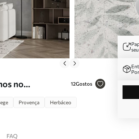
Pap
se
Ent
Por
mos no
12
Gostos
do grunge Nr.
ege
Provença
Herbáceo
FAQ