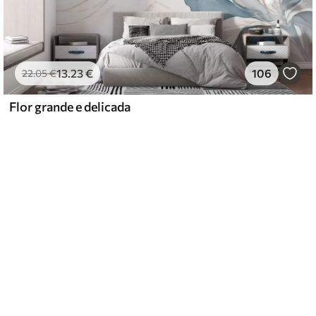
13
.23
€
106
22
.05
€
Flor grande e delicada