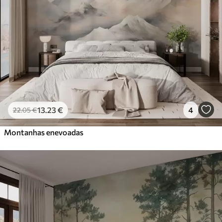
13
.23
€
4
22
.05
€
Montanhas enevoadas