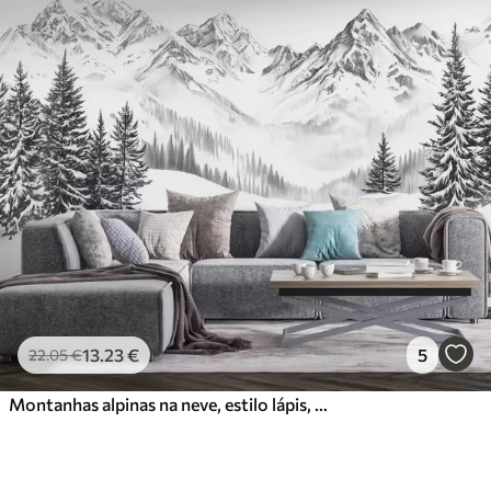
13
.23
€
5
22
.05
€
Montanhas alpinas na neve, estilo lápis, minimalismo