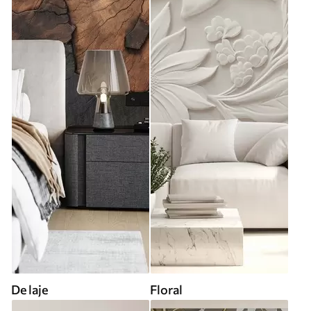
De laje
Floral