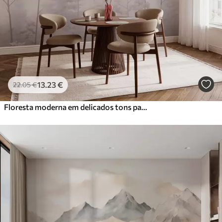
13
.23
€
22
.05
€
Floresta moderna em delicados tons pastel claros