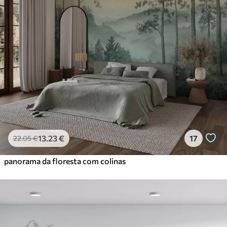
13
.23
€
17
22
.05
€
panorama da floresta com colinas