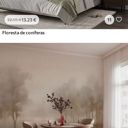
13
.23
€
11
22
.05
€
Floresta de coníferas