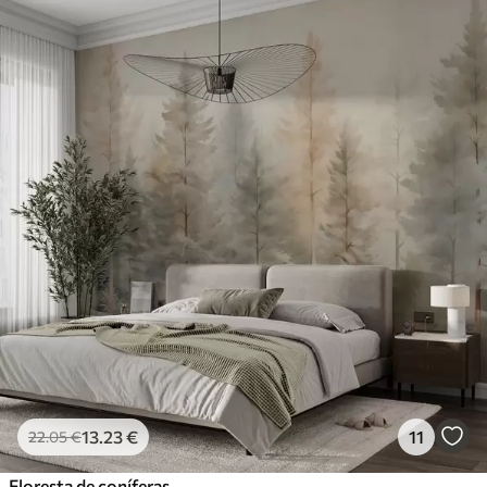
13
.23
€
11
22
.05
€
Floresta de coníferas