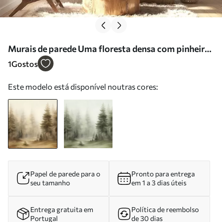
Murais de parede Uma floresta densa com pinheiros
altos envolta num nevoeiro leve, uma obra de arte
1
Gostos
paisagística com textura Nr. w09830
Este modelo está disponível noutras cores:
Papel de parede para o
Pronto para entrega
seu tamanho
em 1 a 3 dias úteis
Entrega gratuita em
Política de reembolso
Portugal
de 30 dias