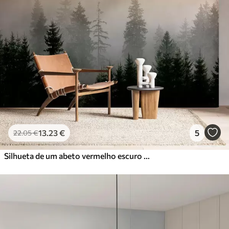
13
.23
€
5
22
.05
€
Silhueta de um abeto vermelho escuro cercado por neblina