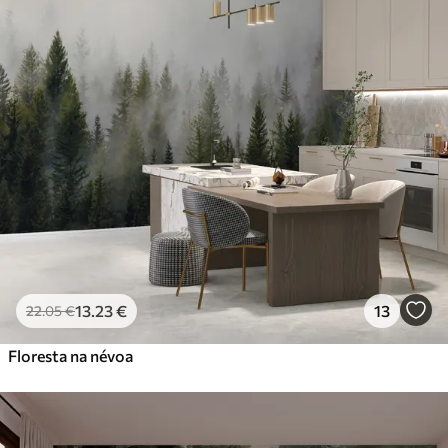
13
.23
€
13
22
.05
€
Floresta na névoa