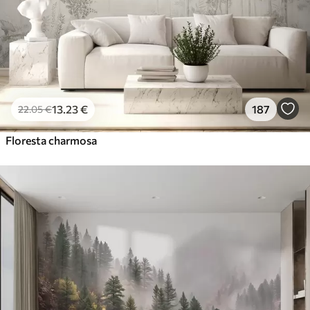
13
.23
€
187
22
.05
€
Floresta charmosa