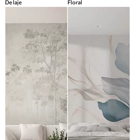
De laje
Floral