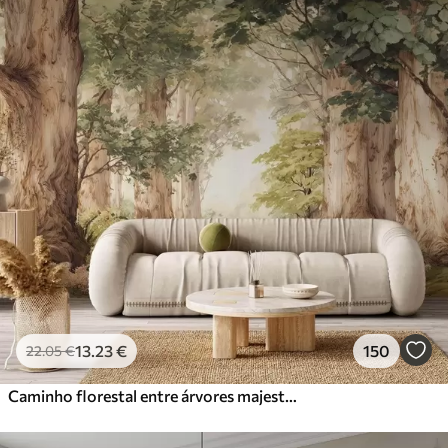
Standard
45
.00
27
.00
€
/m²
Premium
56
.67
34
.00
€
/m²
Vinil Premium
65
.00
39
.00
€
/m²
Peel and Stick
81
.67
49
.00
€
/m²
13
.23
€
150
22
.05
€
Caminho florestal entre árvores majestosas em estilo aquarela