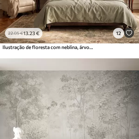
13
.23
€
12
22
.05
€
Ilustração de floresta com neblina, árvores altas e um caminho