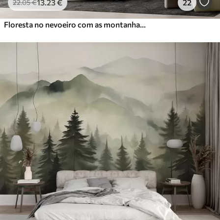
13
.23
€
22
22
.05
€
Floresta no nevoeiro com as montanhas ao fundo