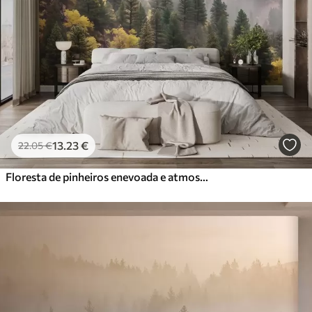
13
.23
€
22
.05
€
Floresta de pinheiros enevoada e atmosférica nas montanhas