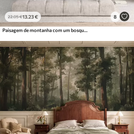
13
.23
€
8
22
.05
€
Paisagem de montanha com um bosque de pinheiros e montanhas em camadas durante a madrugada com um ligeiro nevoeiro Arte de imitação de aguarela