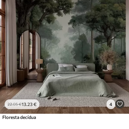
13
.23
€
4
22
.05
€
Floresta decídua