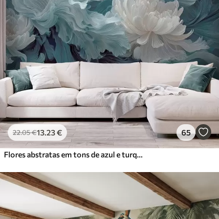
13
.23
€
65
22
.05
€
Flores abstratas em tons de azul e turquesa