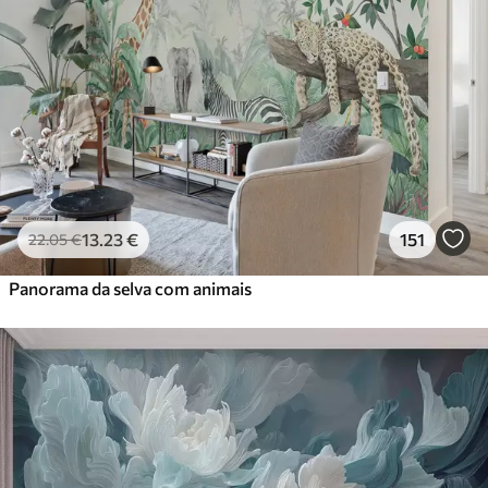
13
.23
€
151
22
.05
€
Panorama da selva com animais