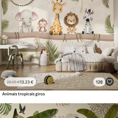
Standard
45
.00
27
.00
€
/m²
Premium
56
.67
34
.00
€
/m²
Vinil Premium
65
.00
39
.00
€
/m²
Peel and Stick
81
.67
49
.00
€
/m²
13
.23
€
128
22
.05
€
Animais tropicais giros