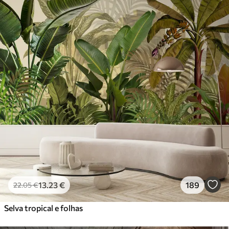
13
.23
€
189
22
.05
€
Selva tropical e folhas