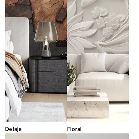
De laje
Floral