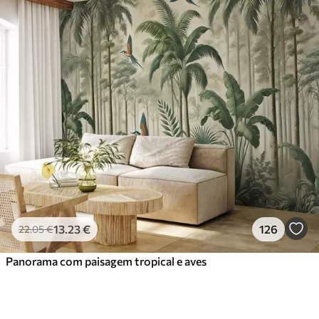
13
.23
€
126
22
.05
€
Panorama com paisagem tropical e aves