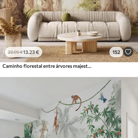
13
.23
€
152
22
.05
€
Caminho florestal entre árvores majestosas em estilo aquarela