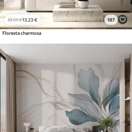
13
.23
€
187
22
.05
€
Floresta charmosa