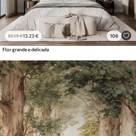
13
.23
€
106
22
.05
€
Flor grande e delicada