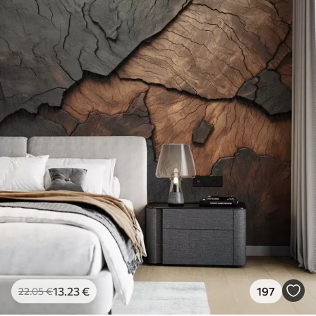
13
.23
€
197
22
.05
€