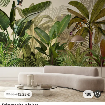
13
.23
€
188
22
.05
€
Selva tropical e folhas