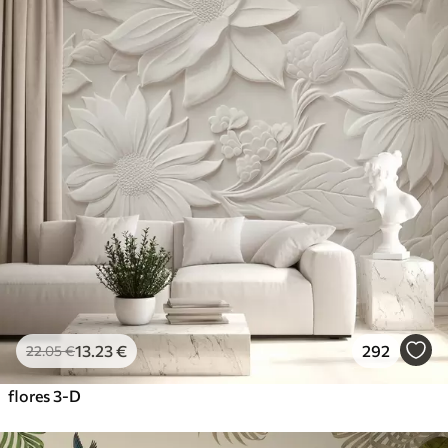
13
.23
€
292
22
.05
€
flores 3-D