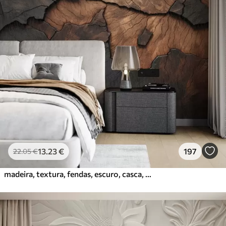
13
.23
€
197
22
.05
€
madeira, textura, fendas, escuro, casca, superfície