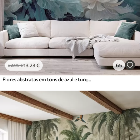
13
.23
€
65
22
.05
€
Flores abstratas em tons de azul e turquesa