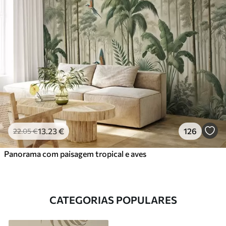
13
.23
€
126
22
.05
€
Panorama com paisagem tropical e aves
CATEGORIAS POPULARES