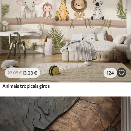
Premium
56
.67
34
.00
€
/m²
Vinil Premium
65
.00
39
.00
€
/m²
Peel and Stick
81
.67
49
.00
€
/m²
13
.23
€
124
22
.05
€
Animais tropicais giros