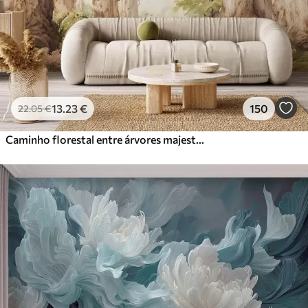
13
.23
€
150
22
.05
€
Caminho florestal entre árvores majestosas em estilo aquarela