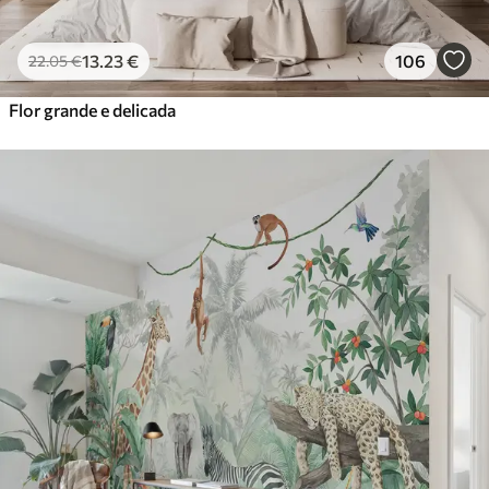
13
.23
€
106
22
.05
€
Flor grande e delicada