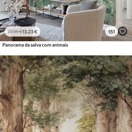
13
.23
€
151
22
.05
€
Panorama da selva com animais