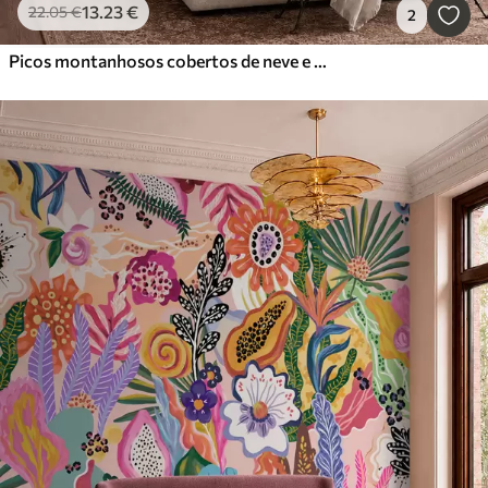
13
.23
€
22
.05
€
2
Picos montanhosos cobertos de neve e um lago tranquilo com um reflexo semelhante a um espelho