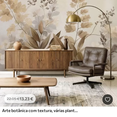
13
.23
€
22
.05
€
Arte botânica com textura, várias plantas e folhas em tons de castanho e bege