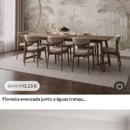
13
.23
€
22
.05
€
Floresta enevoada junto a águas tranquilas, em suaves tons pastel naturais