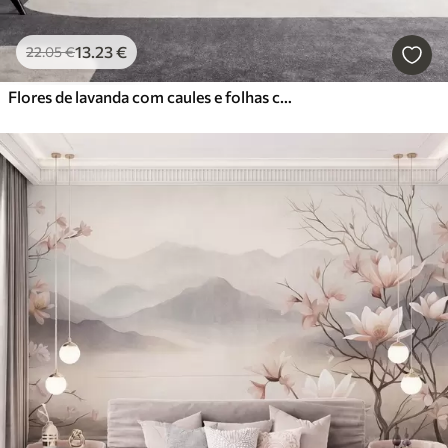
13
.23
€
22
.05
€
Flores de lavanda com caules e folhas compridos, obra de arte com textura suave em tons pastel