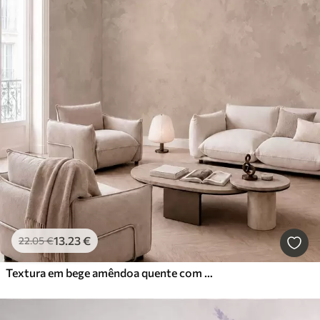
13
.23
€
22
.05
€
Textura em bege amêndoa quente com transições tonais suaves e naturais