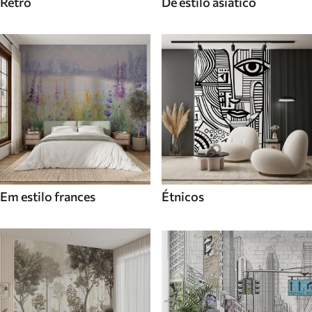
Retro
De estilo asiatico
Em estilo frances
Étnicos