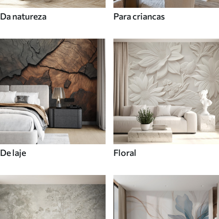
Da natureza
Para criancas
De laje
Floral