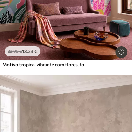
13
.23
€
22
.05
€
Motivo tropical vibrante com flores, folhas e frutos coloridos