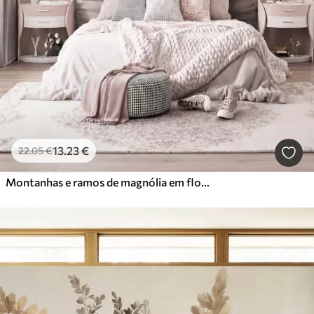
13
.23
€
22
.05
€
Montanhas e ramos de magnólia em flor, de cor rosa, numa paisagem rica em texturas