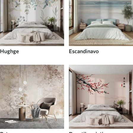
Hughge
Escandinavo