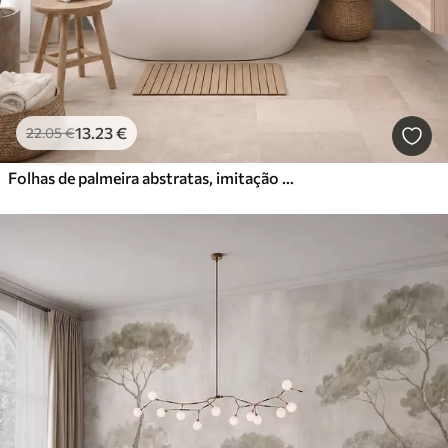
13
.23
€
22
.05
€
Folhas de palmeira abstratas, imitação de pintura