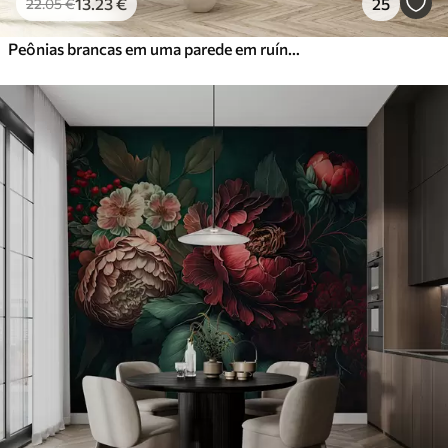
13
.23
€
25
22
.05
€
Peônias brancas em uma parede em ruínas