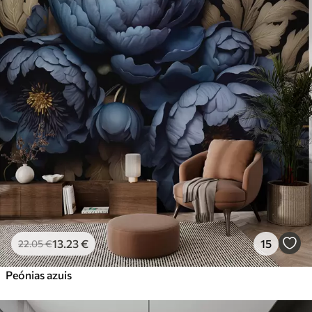
13
.23
€
15
22
.05
€
Peónias azuis