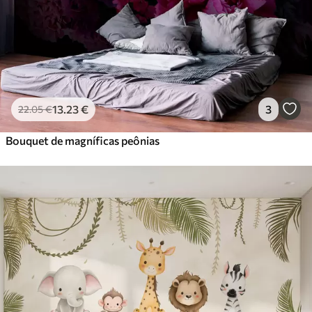
13
.23
€
3
22
.05
€
Bouquet de magníficas peônias