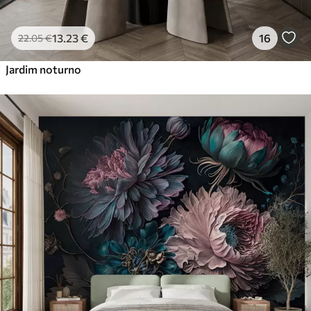
13
.23
€
16
22
.05
€
Jardim noturno