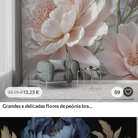
13
.23
€
59
22
.05
€
Grandes e delicadas flores de peónia brancas e cor-de-rosa com pétalas macias e fofas sobre um fundo cinzento esbatido