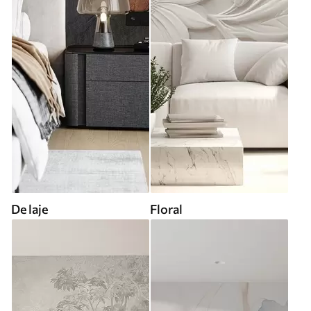
De laje
Floral