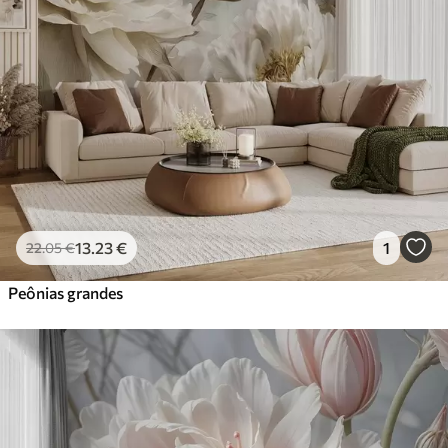
13
.23
€
1
22
.05
€
Peônias grandes