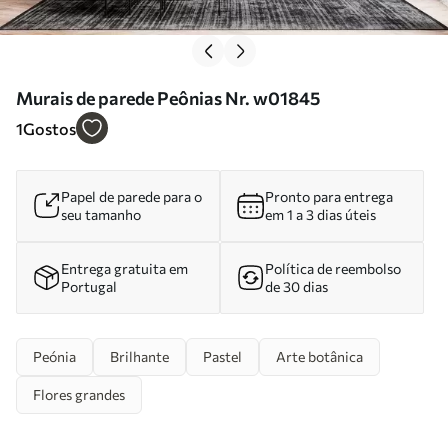
Murais de parede Peônias Nr. w01845
1
Gostos
Papel de parede para o
Pronto para entrega
seu tamanho
em 1 a 3 dias úteis
Entrega gratuita em
Política de reembolso
Portugal
de 30 dias
Peónia
Brilhante
Pastel
Arte botânica
Flores grandes