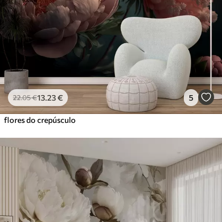
56
.67
34
.00
€
/m²
Vinil Premium
65
.00
39
.00
€
/m²
Peel and Stick
81
.67
49
.00
€
/m²
13
.23
€
5
22
.05
€
flores do crepúsculo