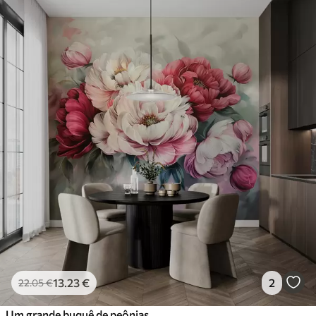
13
.23
€
2
22
.05
€
Um grande buquê de peônias