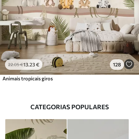
13
.23
€
128
22
.05
€
Animais tropicais giros
CATEGORIAS POPULARES