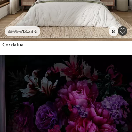
13
.23
€
8
22
.05
€
Cor da lua