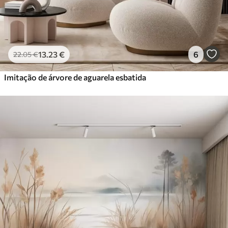
13
.23
€
6
22
.05
€
Imitação de árvore de aguarela esbatida