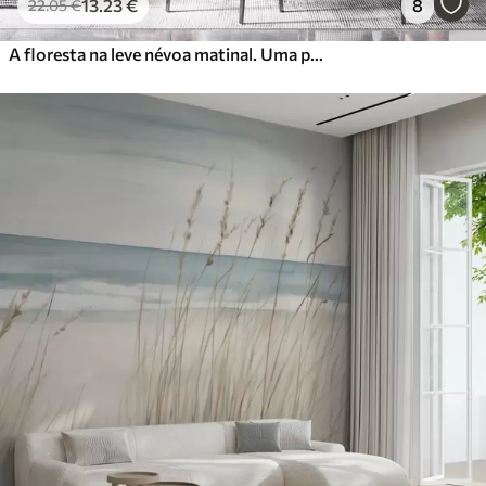
13
.23
€
8
22
.05
€
A floresta na leve névoa matinal. Uma pintura atmosférica delicada no estilo de uma paisagem artística