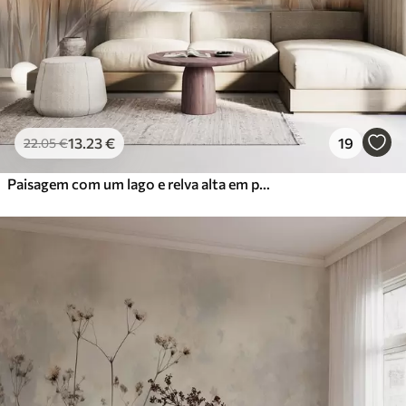
13
.23
€
19
22
.05
€
Paisagem com um lago e relva alta em primeiro plano, montanhas ao fundo, cores suaves, textura