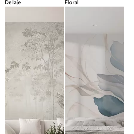
De laje
Floral