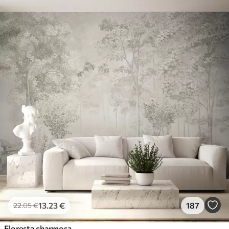
13
.23
€
187
22
.05
€
Floresta charmosa