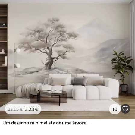
13
.23
€
10
22
.05
€
Um desenho minimalista de uma árvore solitária e retorcida numa paisagem desolada e rochosa com montanhas em fundo