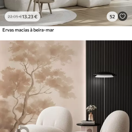
13
.23
€
52
22
.05
€
Ervas macias à beira-mar