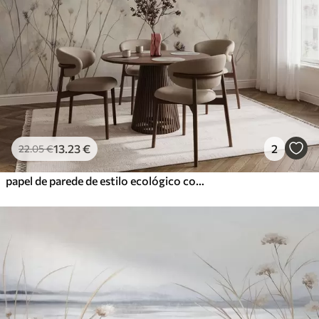
13
.23
€
2
22
.05
€
papel de parede de estilo ecológico com plantas selvagens em tons pastel