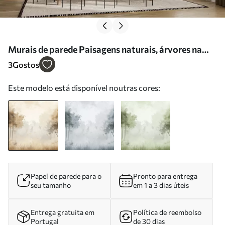
Murais de parede Paisagens naturais, árvores na
floresta, textura grunge, cores bege Nr. w01564
3
Gostos
Este modelo está disponível noutras cores:
Papel de parede para o
Pronto para entrega
seu tamanho
em 1 a 3 dias úteis
Entrega gratuita em
Política de reembolso
Portugal
de 30 dias