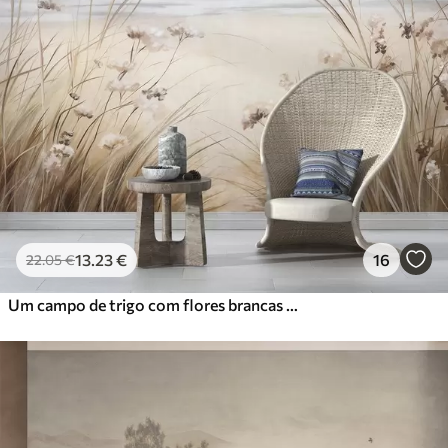
13
.23
€
16
22
.05
€
Um campo de trigo com flores brancas em primeiro plano, uma praia e o oceano em segundo plano, cores pastel neutras e suaves