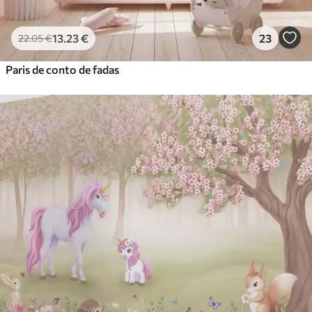
13
.23
€
23
22
.05
€
Paris de conto de fadas