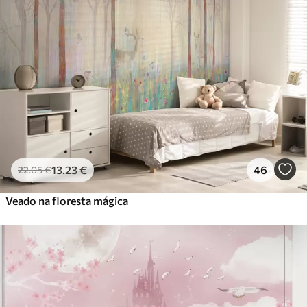
13
.23
€
46
22
.05
€
Veado na floresta mágica