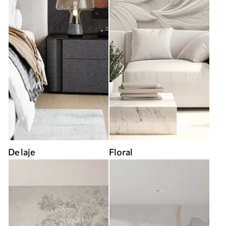
De laje
Floral