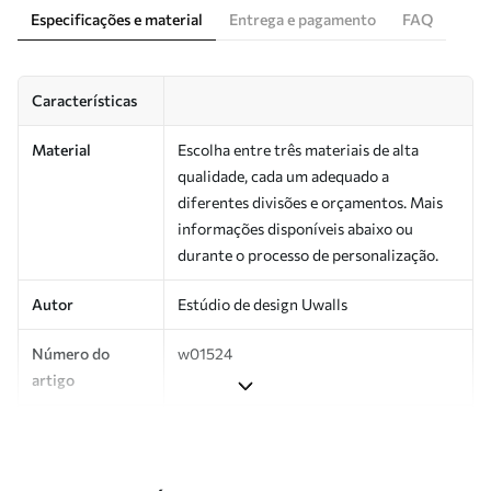
Especificações e material
Entrega e pagamento
FAQ
Características
Material
Escolha entre três materiais de alta
qualidade, cada um adequado a
diferentes divisões e orçamentos. Mais
informações disponíveis abaixo ou
durante o processo de personalização.
Autor
Estúdio de design Uwalls
Número do
w01524
artigo
Superfície
Semibrilhante.
Produção
Impresso sob encomenda e entregue em