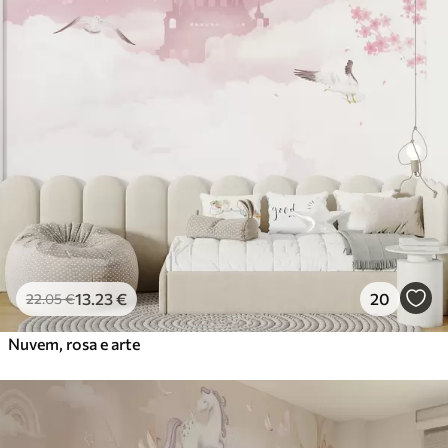
13
.23
€
20
22
.05
€
Nuvem, rosa e arte