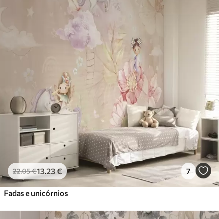
13
.23
€
7
22
.05
€
Fadas e unicórnios