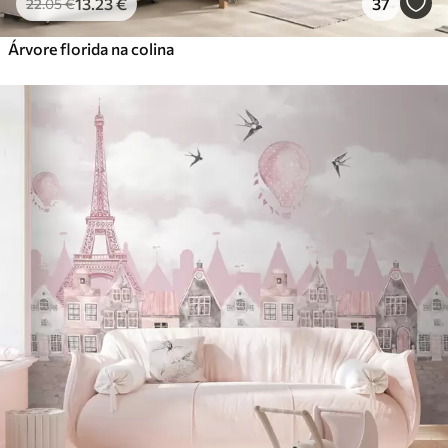
13
.23
€
37
22
.05
€
Árvore florida na colina