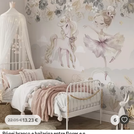
13
.23
€
6
22
.05
€
Pónei branco e bailarina entre flores e nuvens