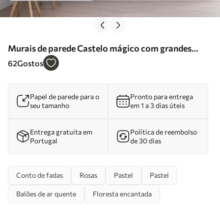
Murais de parede Castelo mágico com grandes
flores e árvores Nr. w01524
62
Gostos
Papel de parede para o
Pronto para entrega
seu tamanho
em 1 a 3 dias úteis
Entrega gratuita em
Política de reembolso
Portugal
de 30 dias
Conto de fadas
Rosas
Pastel
Pastel
Balões de ar quente
Floresta encantada