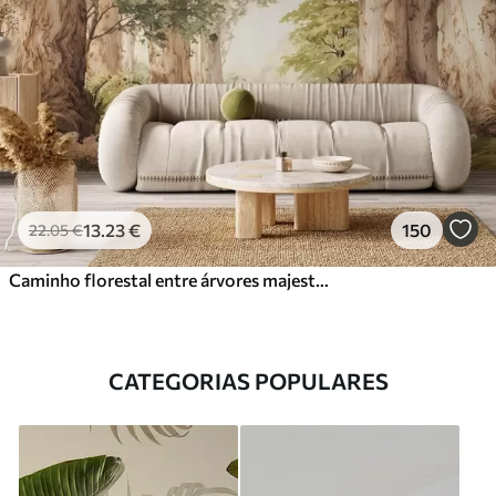
13
.23
€
150
22
.05
€
Caminho florestal entre árvores majestosas em estilo aquarela
CATEGORIAS POPULARES