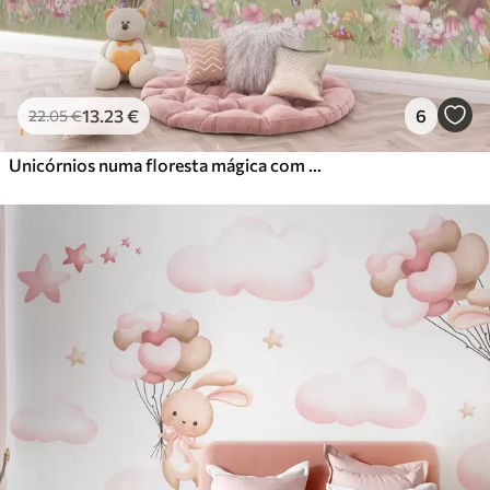
13
.23
€
6
22
.05
€
Unicórnios numa floresta mágica com animais