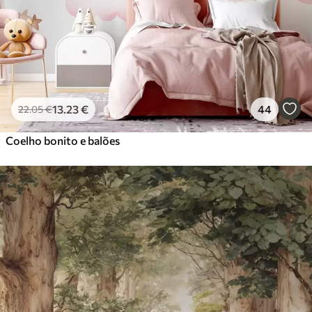
13
.23
€
44
22
.05
€
Coelho bonito e balões