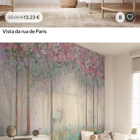
13
.23
€
8
22
.05
€
Vista da rua de Paris