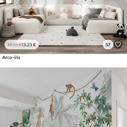
13
.23
€
57
22
.05
€
Arco-íris