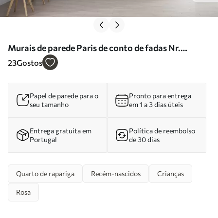
Murais de parede Paris de conto de fadas Nr.
u94128
23
Gostos
Papel de parede para o
Pronto para entrega
seu tamanho
em 1 a 3 dias úteis
Entrega gratuita em
Política de reembolso
Portugal
de 30 dias
Quarto de rapariga
Recém-nascidos
Crianças
Rosa