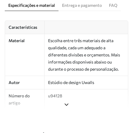
Especificações e material
Entrega e pagamento
FAQ
Características
Material
Escolha entre três materiais de alta
qualidade, cada um adequado a
diferentes divisões e orçamentos. Mais
informações disponíveis abaixo ou
durante o processo de personalização.
Autor
Estúdio de design Uwalls
Número do
u94128
artigo
Produção
Impresso sob encomenda e entregue em
rolos de até 50 cm de largura.