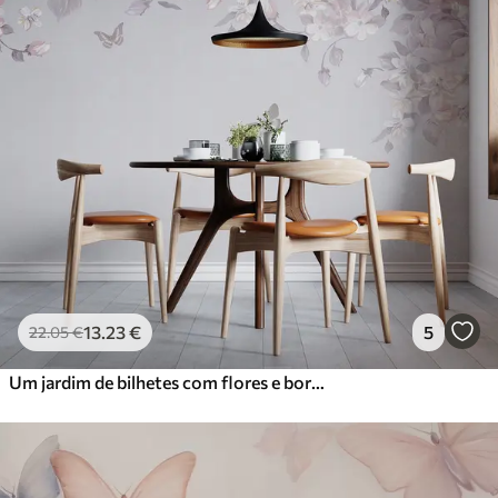
13
.23
€
5
22
.05
€
Um jardim de bilhetes com flores e borboletas