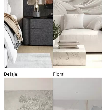
De laje
Floral