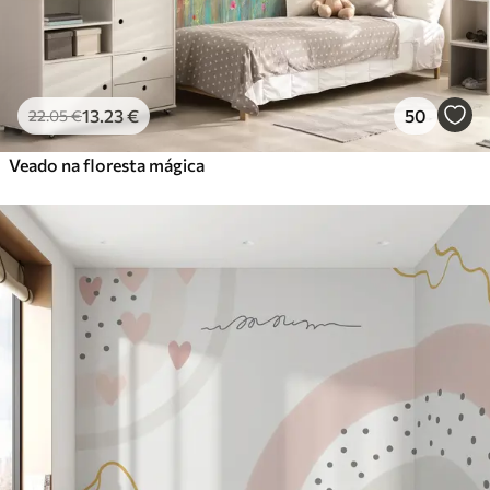
13
.23
€
50
22
.05
€
Veado na floresta mágica