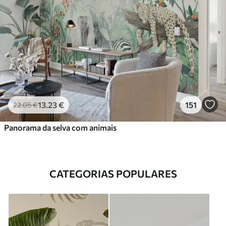
13
.23
€
151
22
.05
€
Panorama da selva com animais
CATEGORIAS POPULARES