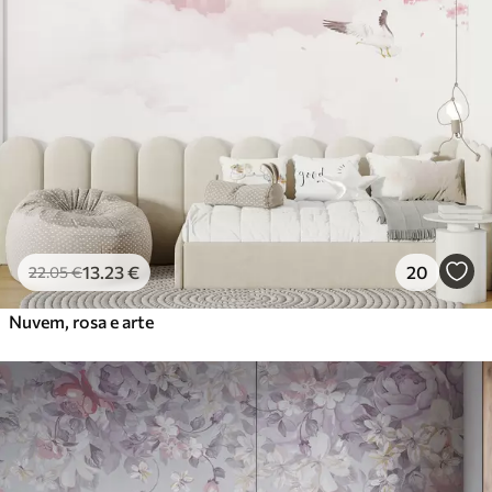
13
.23
€
20
22
.05
€
Nuvem, rosa e arte