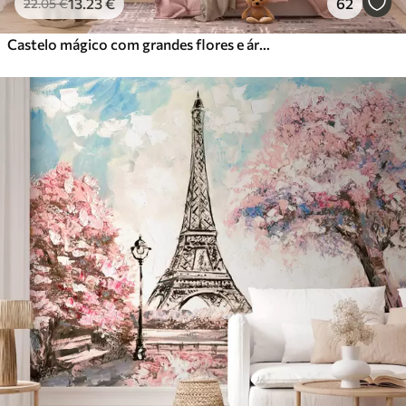
13
.23
€
62
22
.05
€
Castelo mágico com grandes flores e árvores