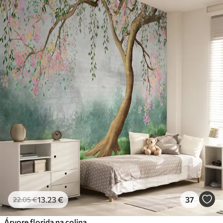
13
.23
€
37
22
.05
€
Árvore florida na colina