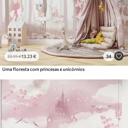
56
.67
34
.00
€
/m²
Vinil Premium
65
.00
39
.00
€
/m²
Peel and Stick
81
.67
49
.00
€
/m²
13
.23
€
34
22
.05
€
Uma floresta com princesas e unicórnios