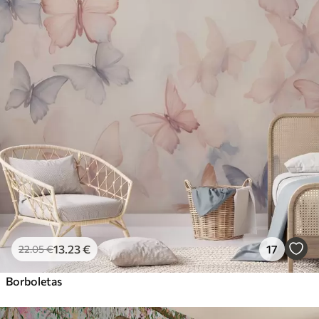
13
.23
€
17
22
.05
€
Borboletas