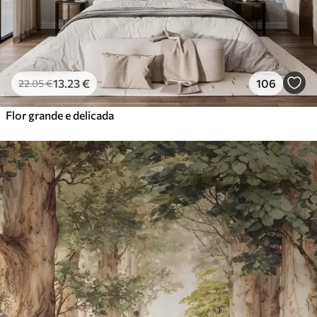
13
.23
€
106
22
.05
€
Flor grande e delicada