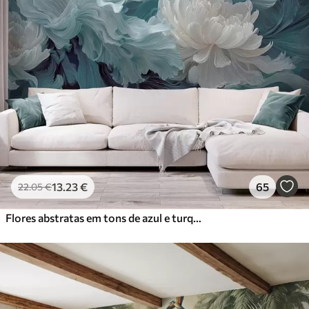
13
.23
€
65
22
.05
€
Flores abstratas em tons de azul e turquesa