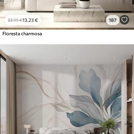
13
.23
€
187
22
.05
€
Floresta charmosa