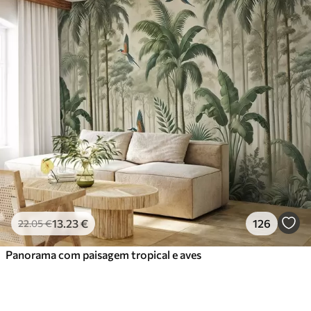
13
.23
€
126
22
.05
€
Panorama com paisagem tropical e aves