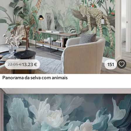
13
.23
€
151
22
.05
€
Panorama da selva com animais