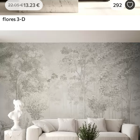
13
.23
€
292
22
.05
€
flores 3-D