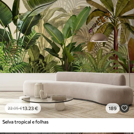
13
.23
€
189
22
.05
€
Selva tropical e folhas