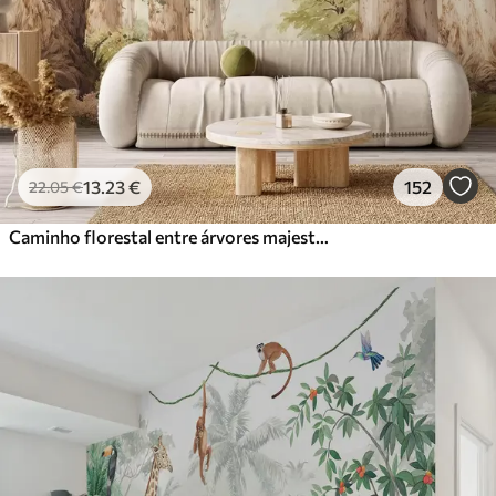
13
.23
€
152
22
.05
€
Caminho florestal entre árvores majestosas em estilo aquarela