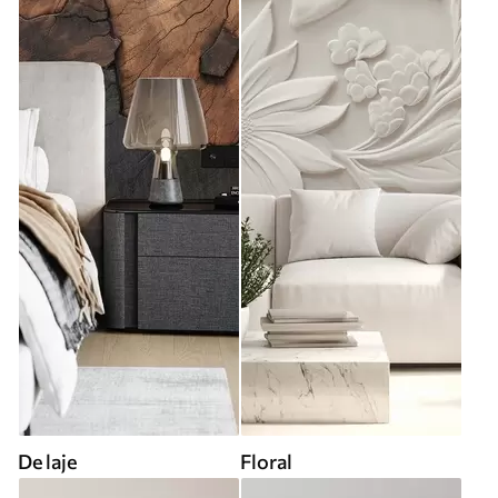
De laje
Floral