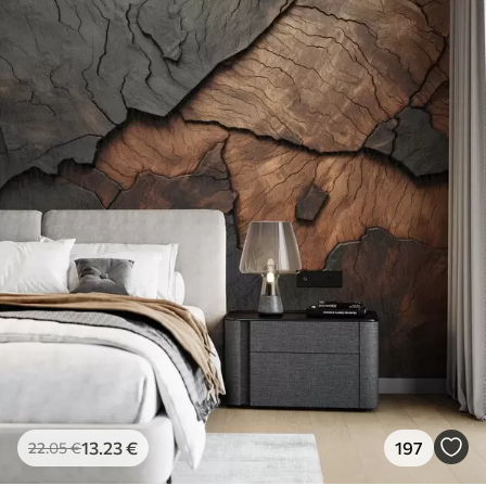
13
.23
€
197
22
.05
€