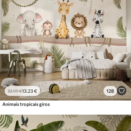
Standard
45
.00
27
.00
€
/m²
Premium
56
.67
34
.00
€
/m²
Vinil Premium
65
.00
39
.00
€
/m²
Peel and Stick
81
.67
49
.00
€
/m²
13
.23
€
128
22
.05
€
Animais tropicais giros