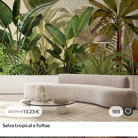
13
.23
€
189
22
.05
€
Selva tropical e folhas