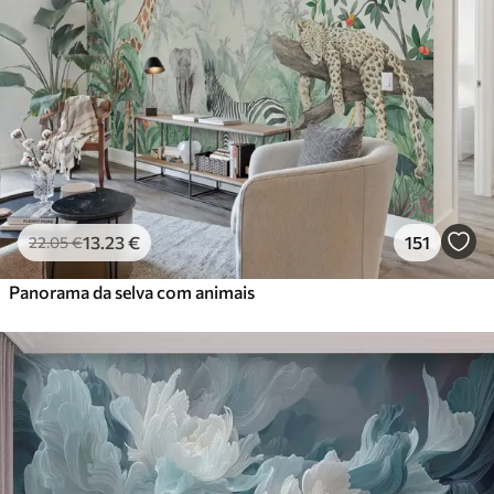
13
.23
€
151
22
.05
€
Panorama da selva com animais