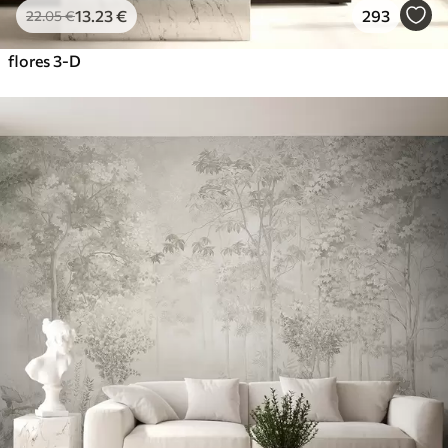
13
.23
€
293
22
.05
€
flores 3-D