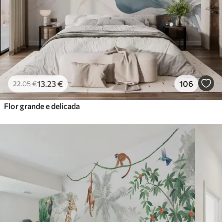
13
.23
€
106
22
.05
€
Flor grande e delicada