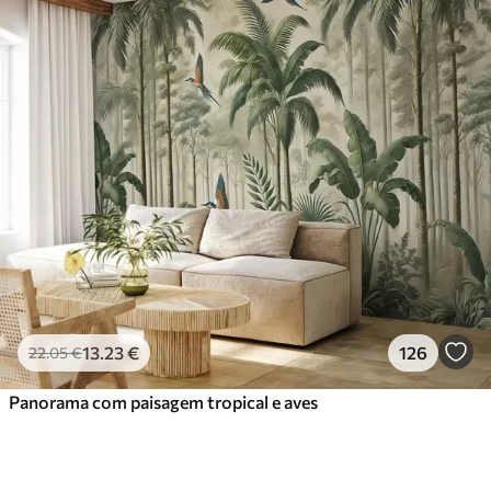
13
.23
€
126
22
.05
€
Panorama com paisagem tropical e aves