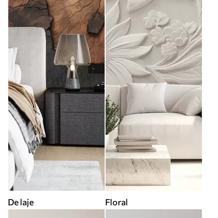
De laje
Floral