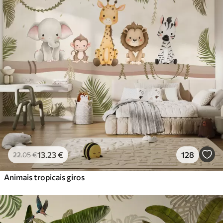
Standard
45
.00
27
.00
€
/m²
Premium
56
.67
34
.00
€
/m²
Vinil Premium
65
.00
39
.00
€
/m²
Peel and Stick
81
.67
49
.00
€
/m²
13
.23
€
128
22
.05
€
Animais tropicais giros