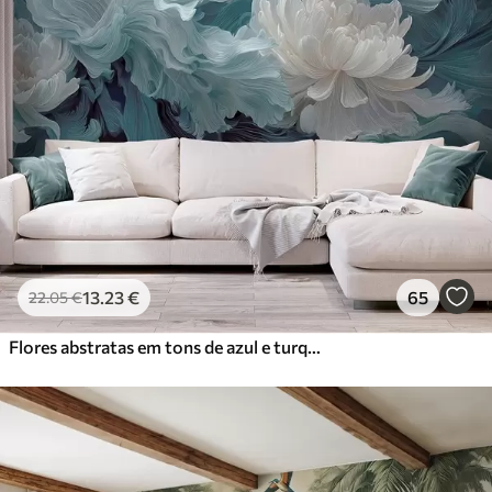
13
.23
€
65
22
.05
€
Flores abstratas em tons de azul e turquesa