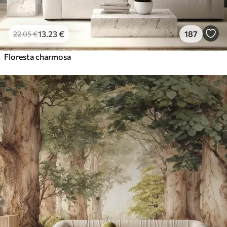
13
.23
€
187
22
.05
€
Floresta charmosa