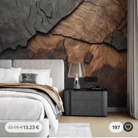
13
.23
€
197
22
.05
€