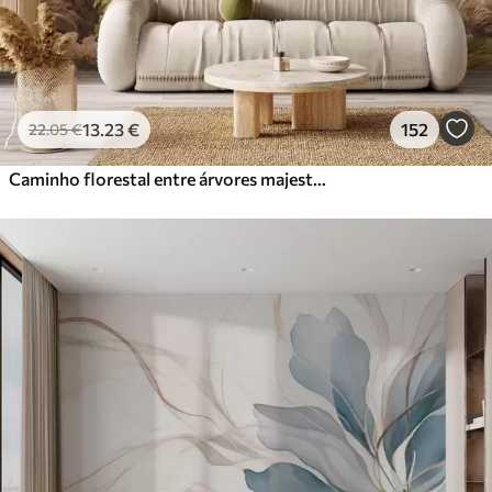
13
.23
€
152
22
.05
€
Caminho florestal entre árvores majestosas em estilo aquarela