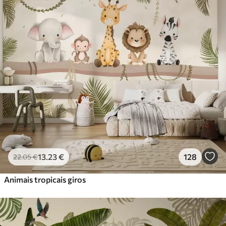
Standard
45
.00
27
.00
€
/m²
Premium
56
.67
34
.00
€
/m²
Vinil Premium
65
.00
39
.00
€
/m²
Peel and Stick
81
.67
49
.00
€
/m²
13
.23
€
128
22
.05
€
Animais tropicais giros