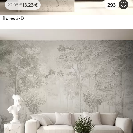
13
.23
€
293
22
.05
€
flores 3-D