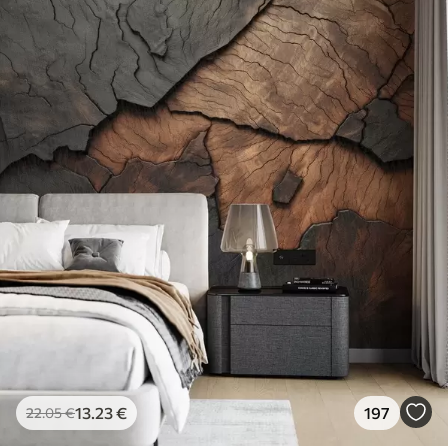
13
.23
€
197
22
.05
€