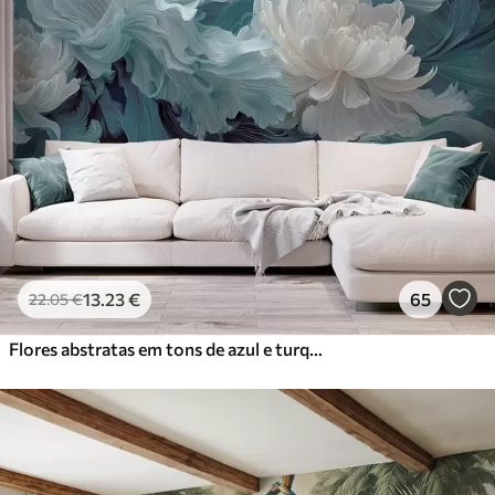
13
.23
€
65
22
.05
€
Flores abstratas em tons de azul e turquesa