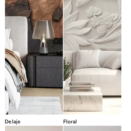
De laje
Floral