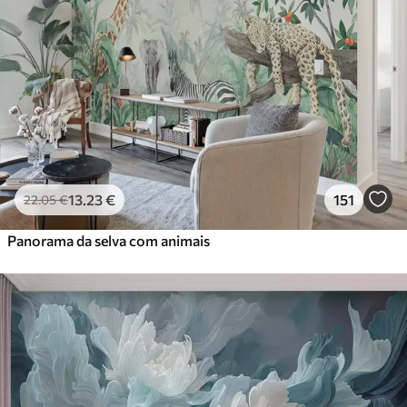
13
.23
€
151
22
.05
€
Panorama da selva com animais