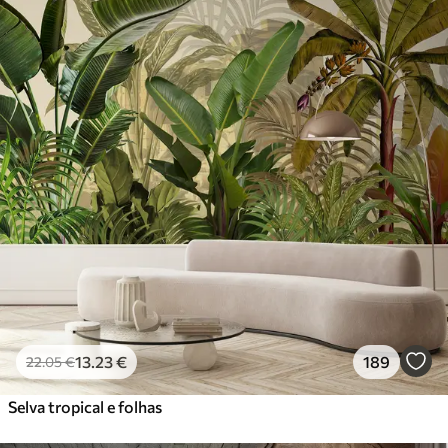
13
.23
€
189
22
.05
€
Selva tropical e folhas