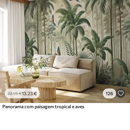
13
.23
€
126
22
.05
€
Panorama com paisagem tropical e aves