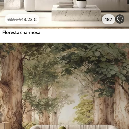
13
.23
€
187
22
.05
€
Floresta charmosa