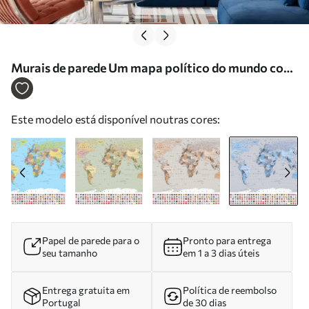
Murais de parede Um mapa político do mundo com
bandeiras em tons de azul. Em polaco Nr.
c00004plv3
Este modelo está disponível noutras cores:
Papel de parede para o
Pronto para entrega
seu tamanho
em 1 a 3 dias úteis
Entrega gratuita em
Política de reembolso
Portugal
de 30 dias