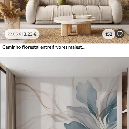
13
.23
€
152
22
.05
€
Caminho florestal entre árvores majestosas em estilo aquarela