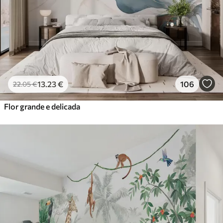
13
.23
€
106
22
.05
€
Flor grande e delicada