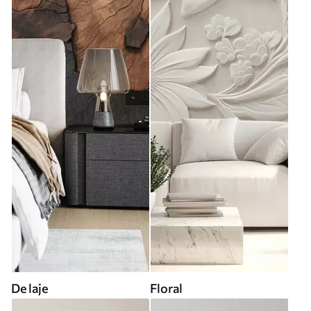
De laje
Floral