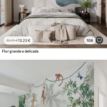
13
.23
€
106
22
.05
€
Flor grande e delicada