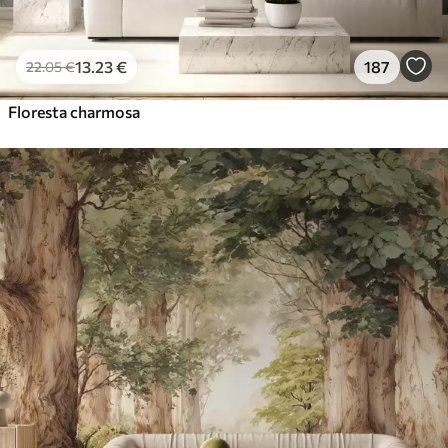
13
.23
€
187
22
.05
€
Floresta charmosa