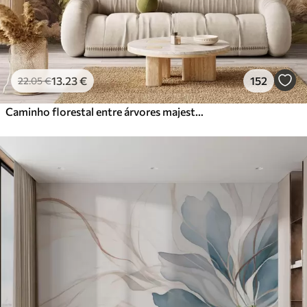
13
.23
€
152
22
.05
€
Caminho florestal entre árvores majestosas em estilo aquarela