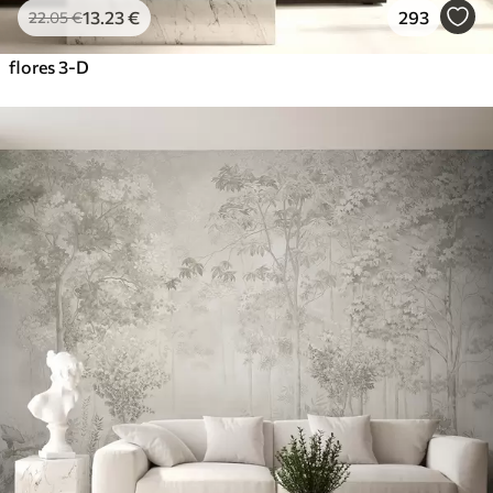
13
.23
€
293
22
.05
€
flores 3-D