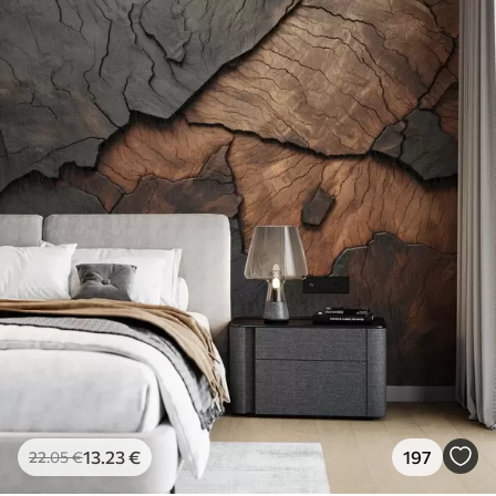
13
.23
€
197
22
.05
€