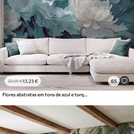
13
.23
€
65
22
.05
€
Flores abstratas em tons de azul e turquesa