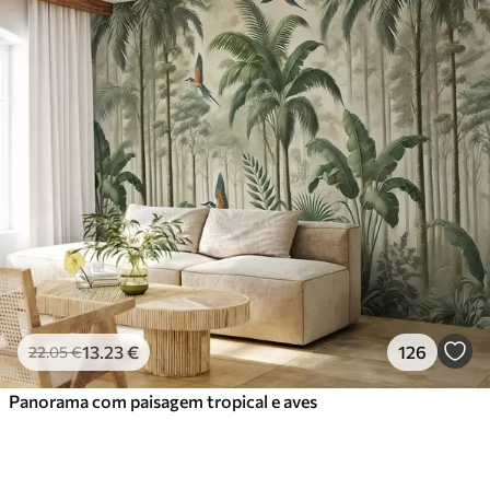
13
.23
€
126
22
.05
€
Panorama com paisagem tropical e aves