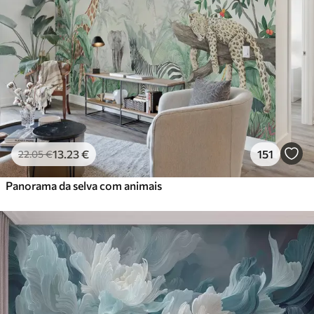
13
.23
€
151
22
.05
€
Panorama da selva com animais