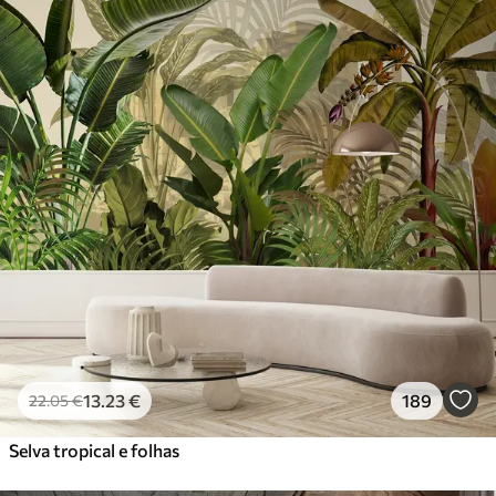
13
.23
€
189
22
.05
€
Selva tropical e folhas