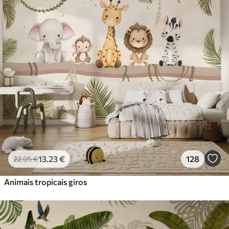
Standard
45
.00
27
.00
€
/m²
Premium
56
.67
34
.00
€
/m²
Vinil Premium
65
.00
39
.00
€
/m²
Peel and Stick
81
.67
49
.00
€
/m²
13
.23
€
128
22
.05
€
Animais tropicais giros