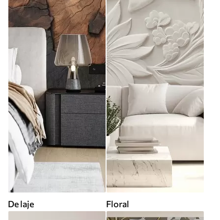
De laje
Floral