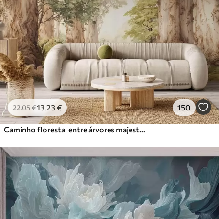
13
.23
€
150
22
.05
€
Caminho florestal entre árvores majestosas em estilo aquarela