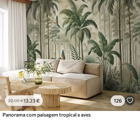
13
.23
€
126
22
.05
€
Panorama com paisagem tropical e aves