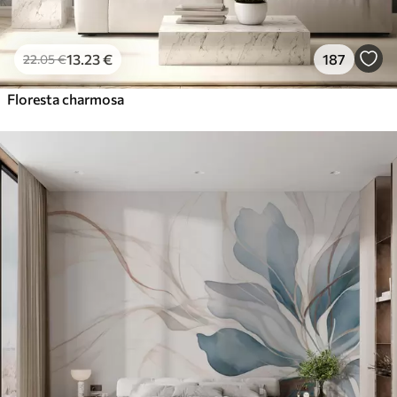
13
.23
€
187
22
.05
€
Floresta charmosa