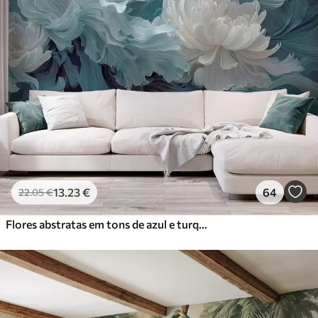
13
.23
€
64
22
.05
€
Flores abstratas em tons de azul e turquesa