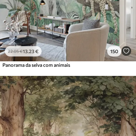
13
.23
€
150
22
.05
€
Panorama da selva com animais