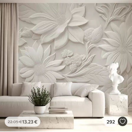
13
.23
€
292
22
.05
€