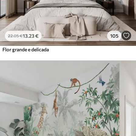
13
.23
€
105
22
.05
€
Flor grande e delicada