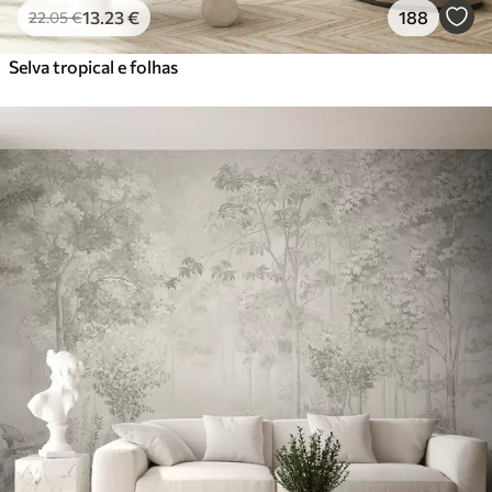
13
.23
€
188
22
.05
€
Selva tropical e folhas