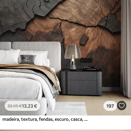
13
.23
€
197
22
.05
€
madeira, textura, fendas, escuro, casca, superfície