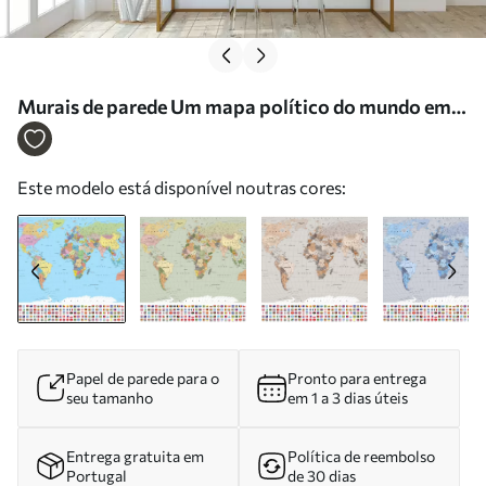
Murais de parede Um mapa político do mundo em
tons de verde-oliva com bandeiras em polaco Nr.
c00004pl
Este modelo está disponível noutras cores:
Papel de parede para o
Pronto para entrega
seu tamanho
em 1 a 3 dias úteis
Entrega gratuita em
Política de reembolso
Portugal
de 30 dias