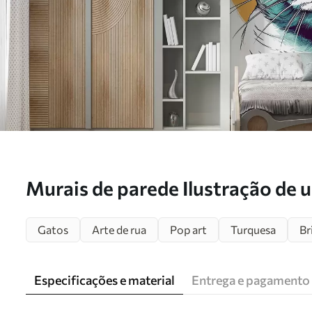
Murais de parede Ilustração de 
e feliz com óculos Nr. u98179
Gatos
Arte de rua
Pop art
Turquesa
Br
Especificações e material
Entrega e pagamento