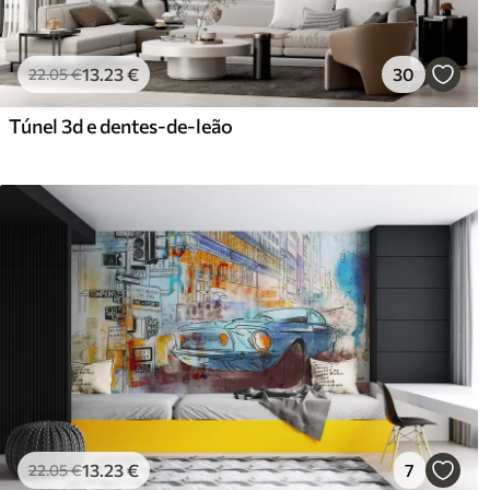
13
.23
€
30
22
.05
€
Túnel 3d e dentes-de-leão
13
.23
€
7
22
.05
€