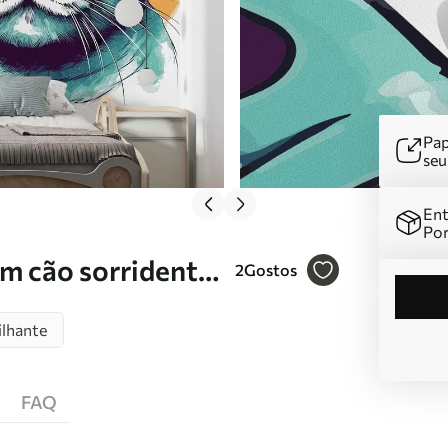
Pap
se
Ent
Por
um cão sorridente
2
Gostos
ilhante
FAQ