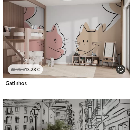
13
.23
€
22
.05
€
Gatinhos