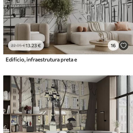
13
.23
€
16
22
.05
€
Edifício, infraestrutura preta e