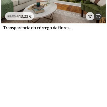
13
.23
€
17
22
.05
€
Transparência do córrego da floresta