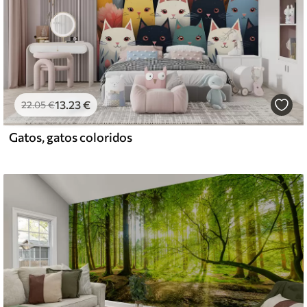
13
.23
€
22
.05
€
Gatos, gatos coloridos