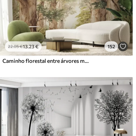
13
.23
€
152
22
.05
€
Caminho florestal entre árvores majestosas em estilo aquarela