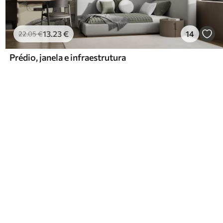
13
.23
€
14
22
.05
€
Prédio, janela e infraestrutura