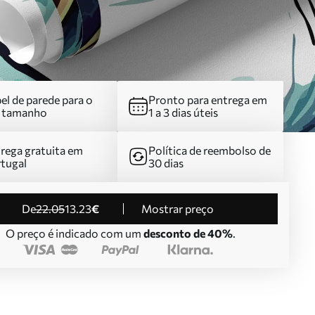
el de parede para o
Pronto para entrega em
u tamanho
1 a 3 dias úteis
rega gratuita em
Política de reembolso de
tugal
30 dias
de
22
.05
13
.23
€
Mostrar preço
O preço é indicado com um
desconto de 40%
.