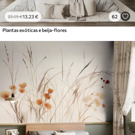
13
.23
€
62
22
.05
€
Plantas exóticas e beija-flores