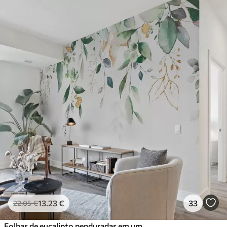
13
.23
€
33
22
.05
€
Folhas de eucalipto penduradas em um fundo branco