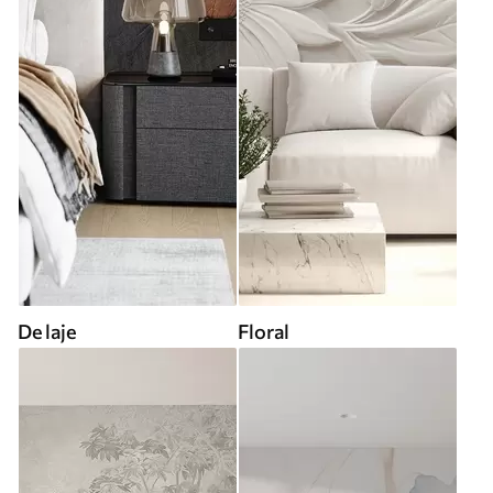
De laje
Floral