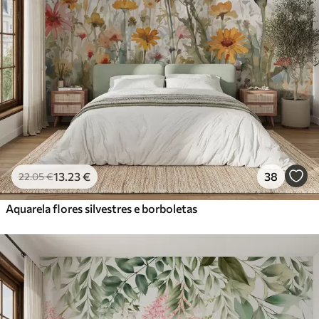
13
.23
€
38
22
.05
€
Aquarela flores silvestres e borboletas