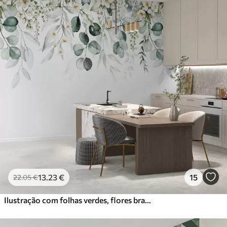
13
.23
€
15
22
.05
€
Ilustração com folhas verdes, flores brancas, peónia e ramos