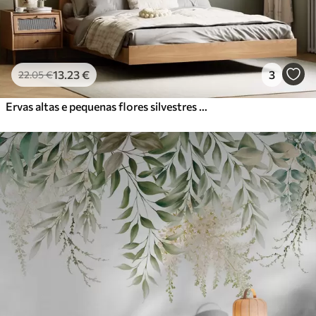
13
.23
€
3
22
.05
€
Ervas altas e pequenas flores silvestres alaranjadas contra um fundo claro, num estilo boho com textura