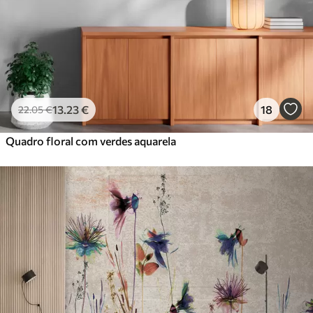
13
.23
€
18
22
.05
€
Quadro floral com verdes aquarela