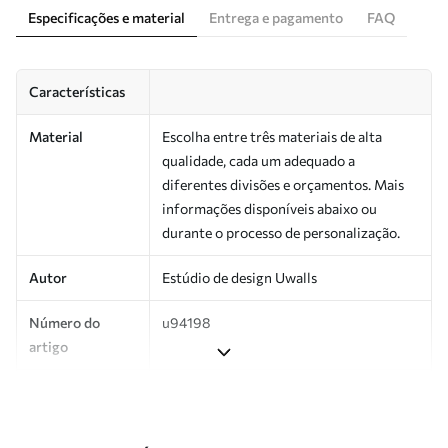
Especificações e material
Entrega e pagamento
FAQ
Características
Material
Escolha entre três materiais de alta
qualidade, cada um adequado a
diferentes divisões e orçamentos. Mais
informações disponíveis abaixo ou
durante o processo de personalização.
Autor
Estúdio de design Uwalls
Número do
u94198
artigo
Produção
Impresso sob encomenda e entregue em
rolos de até 50 cm de largura.