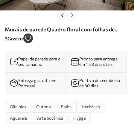
Murais de parede Quadro floral com folhas de
outono Nr. u94198
3
Gostos
Papel de parede para o
Pronto para entrega
seu tamanho
em 1 a 3 dias úteis
Entrega gratuita em
Política de reembolso
Portugal
de 30 dias
Glicínias
Outono
Folha
Herbáceo
Aguarela
Arte botânica
Hygge