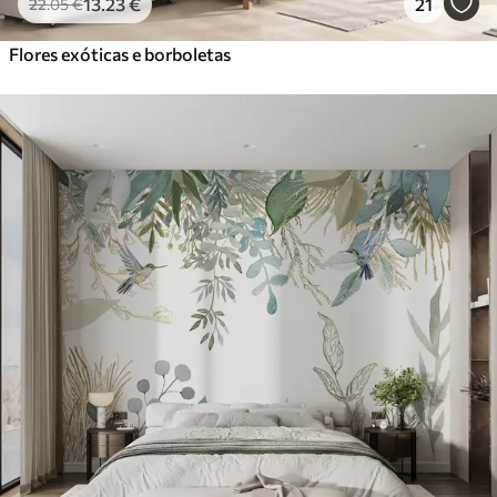
13
.23
€
21
22
.05
€
Flores exóticas e borboletas