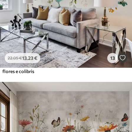
56
.67
34
.00
€
/m²
Vinil Premium
65
.00
39
.00
€
/m²
Peel and Stick
81
.67
49
.00
€
/m²
13
.23
€
13
22
.05
€
flores e colibris