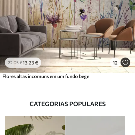
13
.23
€
12
22
.05
€
Flores altas incomuns em um fundo bege
CATEGORIAS POPULARES