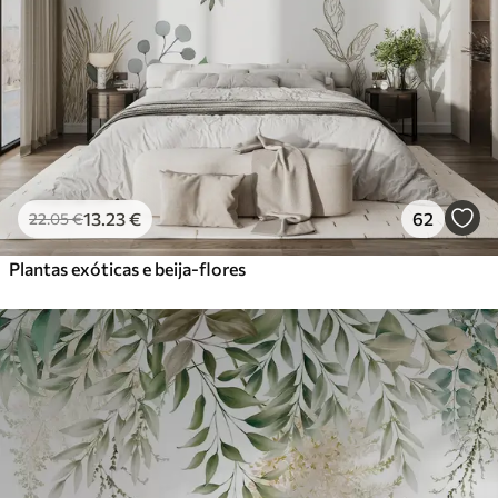
56
.67
34
.00
€
/m²
Vinil Premium
65
.00
39
.00
€
/m²
Peel and Stick
81
.67
49
.00
€
/m²
13
.23
€
62
22
.05
€
Plantas exóticas e beija-flores