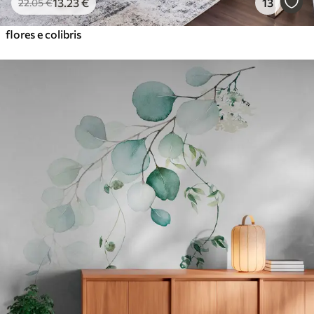
13
.23
€
13
22
.05
€
flores e colibris