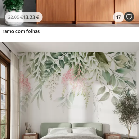
13
.23
€
17
22
.05
€
ramo com folhas