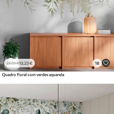
13
.23
€
18
22
.05
€
Quadro floral com verdes aquarela