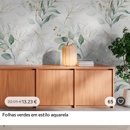
13
.23
€
65
22
.05
€
Folhas verdes em estilo aquarela