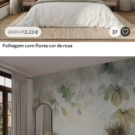
13
.23
€
37
22
.05
€
Folhagem com flores cor de rosa