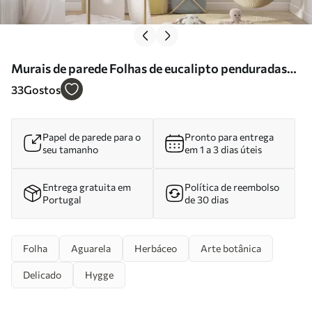
Murais de parede Folhas de eucalipto penduradas
em um fundo branco Nr. u95506
33
Gostos
Papel de parede para o
Pronto para entrega
seu tamanho
em 1 a 3 dias úteis
Entrega gratuita em
Política de reembolso
Portugal
de 30 dias
Folha
Aguarela
Herbáceo
Arte botânica
Delicado
Hygge