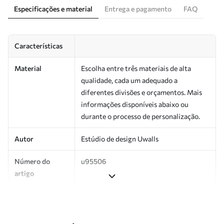
Especificações e material
Entrega e pagamento
FAQ
Características
Material
Escolha entre três materiais de alta
qualidade, cada um adequado a
diferentes divisões e orçamentos. Mais
informações disponíveis abaixo ou
durante o processo de personalização.
Autor
Estúdio de design Uwalls
Número do
u95506
artigo
Produção
Impresso sob encomenda e entregue em
rolos de até 50 cm de largura.