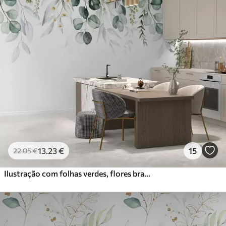
13
.23
€
15
22
.05
€
Ilustração com folhas verdes, flores brancas, peónia e ramos