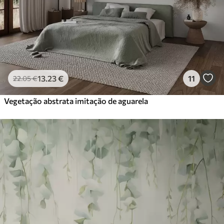
13
.23
€
11
22
.05
€
Vegetação abstrata imitação de aguarela