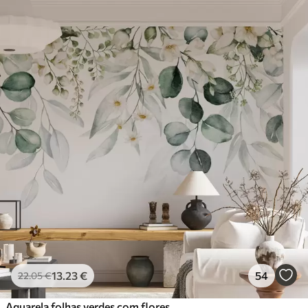
13
.23
€
54
22
.05
€
Aquarela folhas verdes com flores