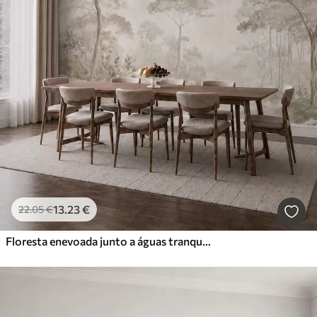
13
.23
€
22
.05
€
Floresta enevoada junto a águas tranquilas, em suaves tons pastel naturais