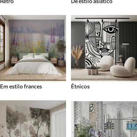
Retro
De estilo asiatico
Em estilo frances
Étnicos