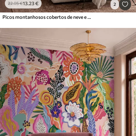
13
.23
€
22
.05
€
2
Picos montanhosos cobertos de neve e um lago tranquilo com um reflexo semelhante a um espelho