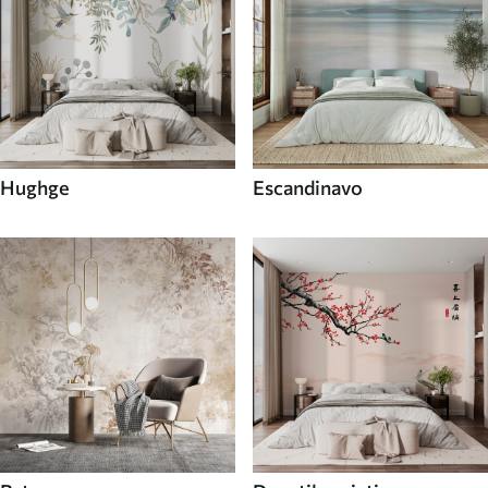
Hughge
Escandinavo