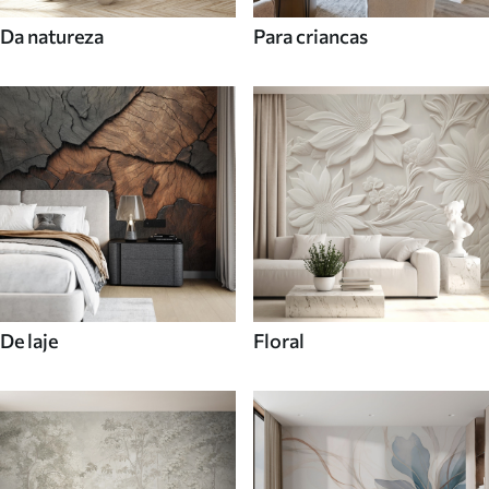
Da natureza
Para criancas
De laje
Floral