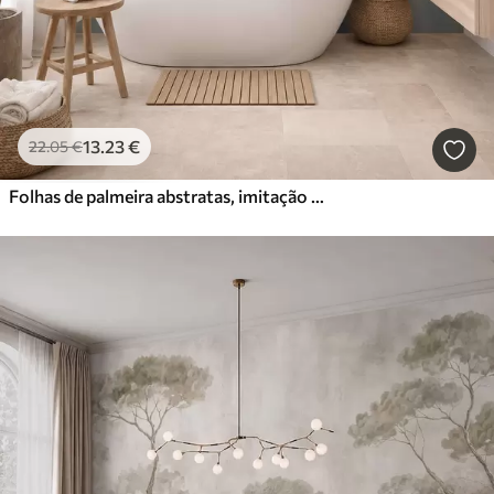
13
.23
€
22
.05
€
Folhas de palmeira abstratas, imitação de pintura