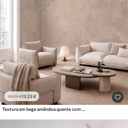
13
.23
€
22
.05
€
Textura em bege amêndoa quente com transições tonais suaves e naturais