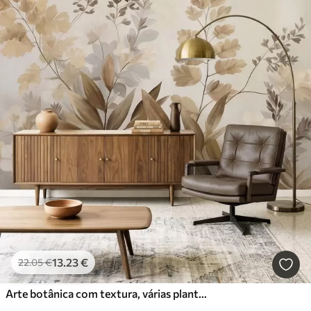
13
.23
€
22
.05
€
Arte botânica com textura, várias plantas e folhas em tons de castanho e bege