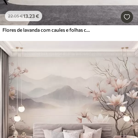
13
.23
€
22
.05
€
Flores de lavanda com caules e folhas compridos, obra de arte com textura suave em tons pastel