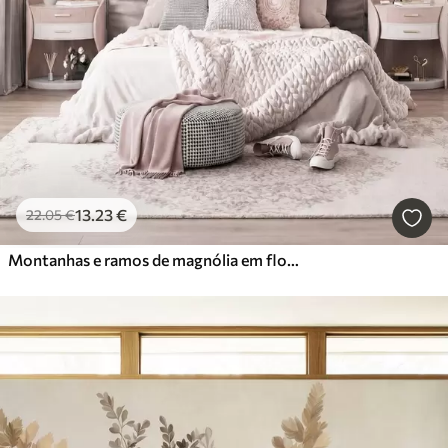
13
.23
€
22
.05
€
Montanhas e ramos de magnólia em flor, de cor rosa, numa paisagem rica em texturas