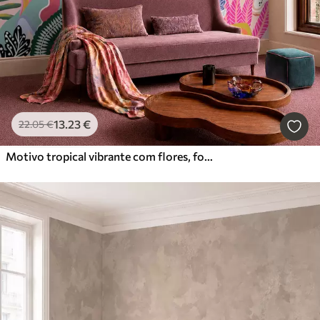
13
.23
€
22
.05
€
Motivo tropical vibrante com flores, folhas e frutos coloridos