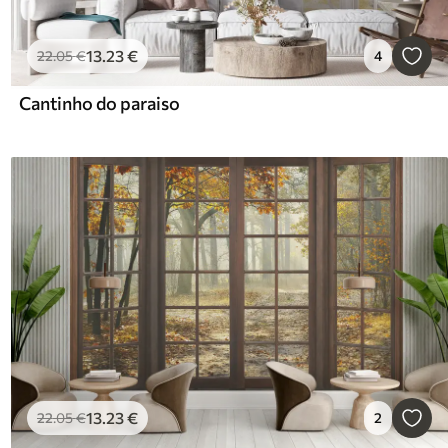
13
.23
€
22
.05
€
4
Cantinho do paraiso
13
.23
€
22
.05
€
2