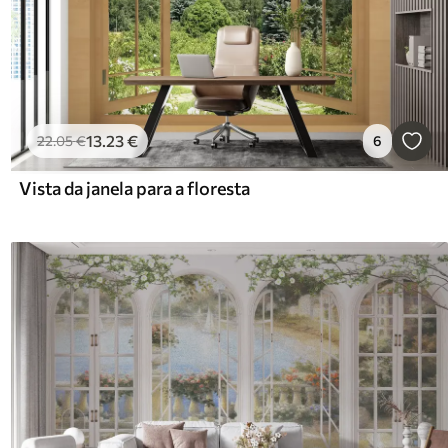
13
.23
€
22
.05
€
6
Vista da janela para a floresta