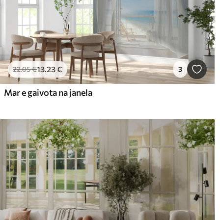
13
.23
€
22
.05
€
3
Mar e gaivota na janela