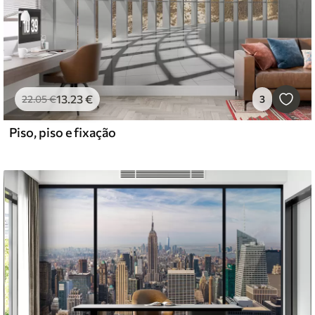
13
.23
€
22
.05
€
3
Piso, piso e fixação