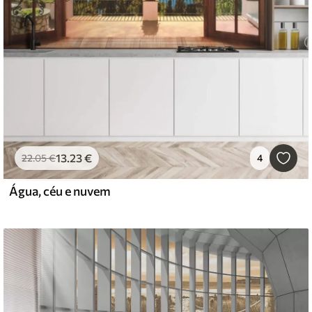
13
.23
€
22
.05
€
4
Água, céu e nuvem