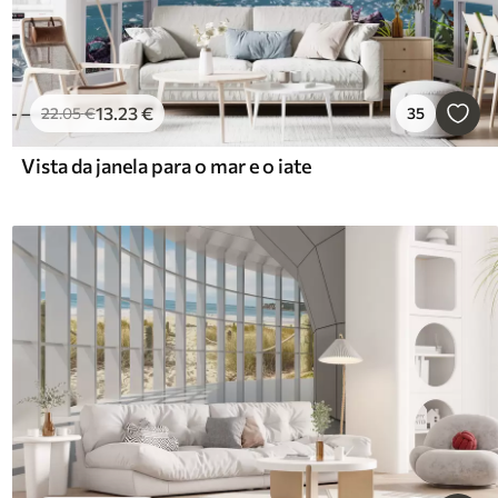
13
.23
€
22
.05
€
35
Vista da janela para o mar e o iate