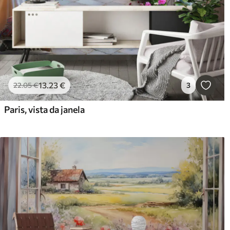
13
.23
€
22
.05
€
3
Paris, vista da janela