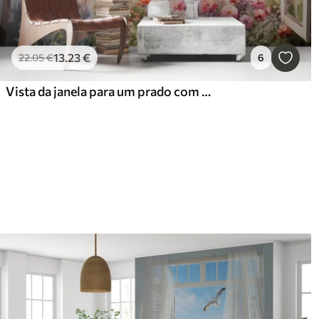
13
.23
€
22
.05
€
6
Vista da janela para um prado com flores e uma casa rural aguarela