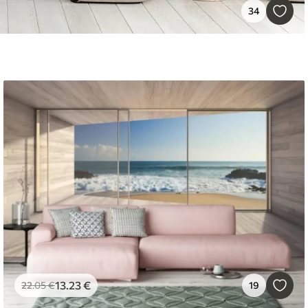
34
13
.23
€
22
.05
€
19