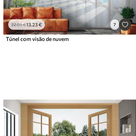
13
.23
€
22
.05
€
7
Túnel com visão de nuvem