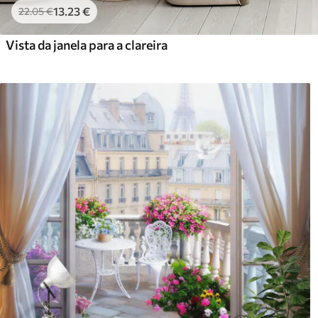
13
.23
€
22
.05
€
Vista da janela para a clareira