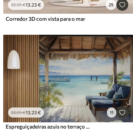
13
.23
€
22
.05
€
25
Corredor 3D com vista para o mar
13
.23
€
22
.05
€
11
Espreguiçadeiras azuis no terraço para relaxar junto à aguarela do mar