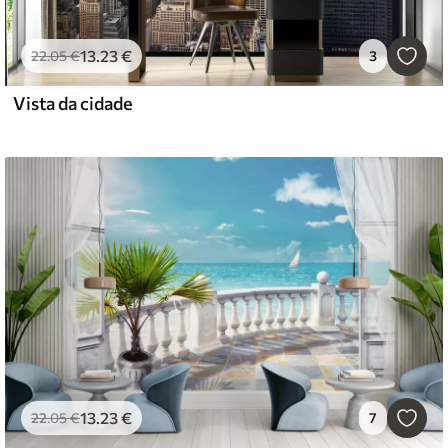
13
.23
€
22
.05
€
3
Vista da cidade
13
.23
€
22
.05
€
7