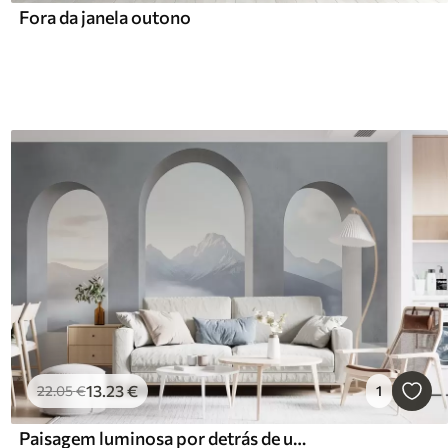
Fora da janela outono
13
.23
€
22
.05
€
1
Paisagem luminosa por detrás de um arco