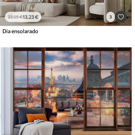
13
.23
€
22
.05
€
3
Dia ensolarado