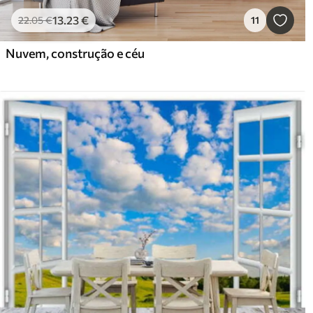
13
.23
€
22
.05
€
11
Nuvem, construção e céu