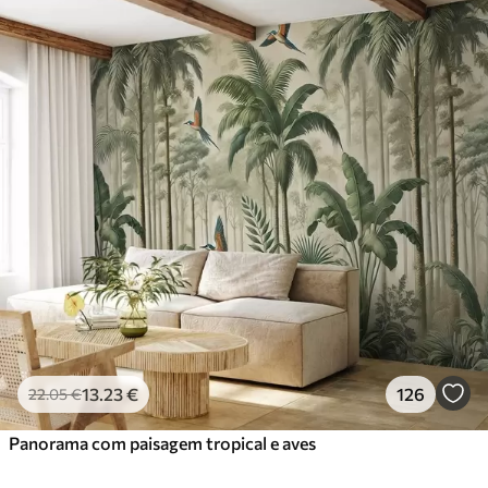
13
.23
€
126
22
.05
€
Panorama com paisagem tropical e aves