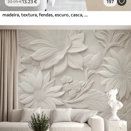
13
.23
€
197
22
.05
€
madeira, textura, fendas, escuro, casca, superfície