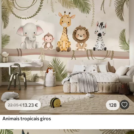
Standard
45
.00
27
.00
€
/m²
Premium
56
.67
34
.00
€
/m²
Vinil Premium
65
.00
39
.00
€
/m²
Peel and Stick
81
.67
49
.00
€
/m²
13
.23
€
128
22
.05
€
Animais tropicais giros