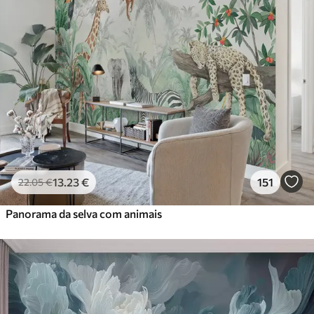
13
.23
€
151
22
.05
€
Panorama da selva com animais