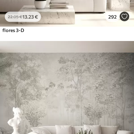
13
.23
€
292
22
.05
€
flores 3-D