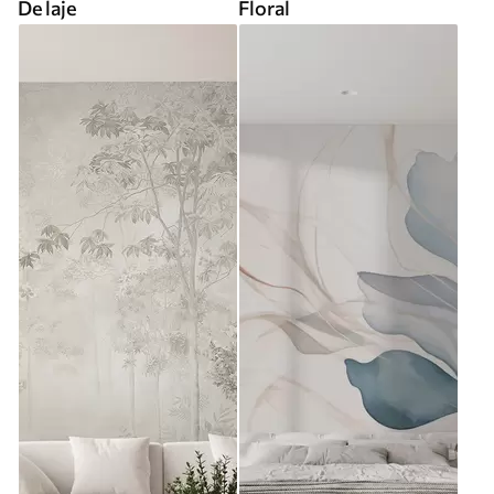
De laje
Floral