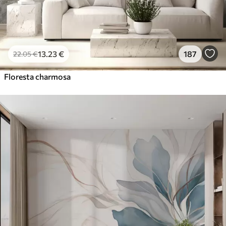
13
.23
€
187
22
.05
€
Floresta charmosa