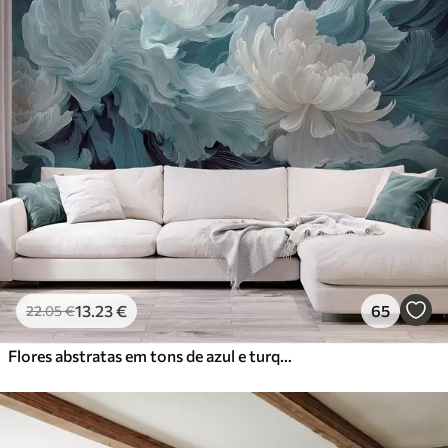
13
.23
€
65
22
.05
€
Flores abstratas em tons de azul e turquesa