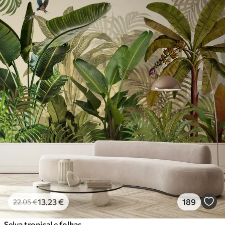
13
.23
€
189
22
.05
€
Selva tropical e folhas