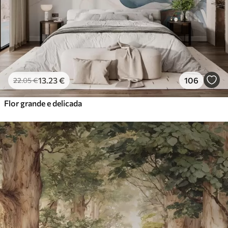
13
.23
€
106
22
.05
€
Flor grande e delicada