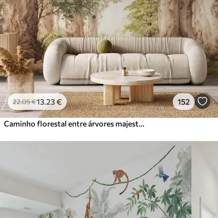
13
.23
€
152
22
.05
€
Caminho florestal entre árvores majestosas em estilo aquarela