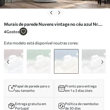
Murais de parede Nuvens vintage no céu azul Nr.
u96783v3
4
Gostos
Este modelo está disponível noutras cores:
Papel de parede para o
Pronto para entrega
seu tamanho
em 1 a 3 dias úteis
Entrega gratuita em
Política de reembolso
Portugal
de 30 dias