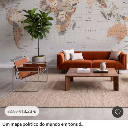
13
.23
€
22
.05
€
Um mapa político do mundo em tons de bege com bandeiras em inglês