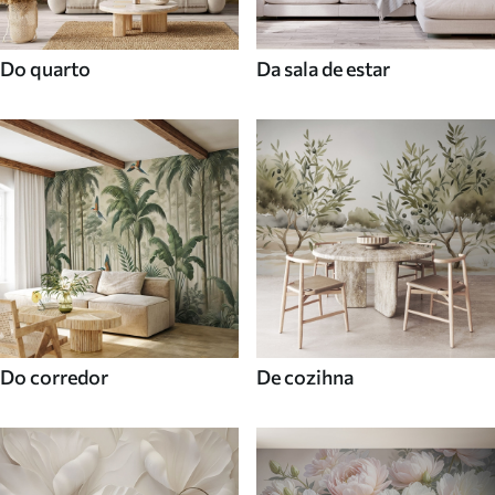
Do quarto
Da sala de estar
Do corredor
De cozihna