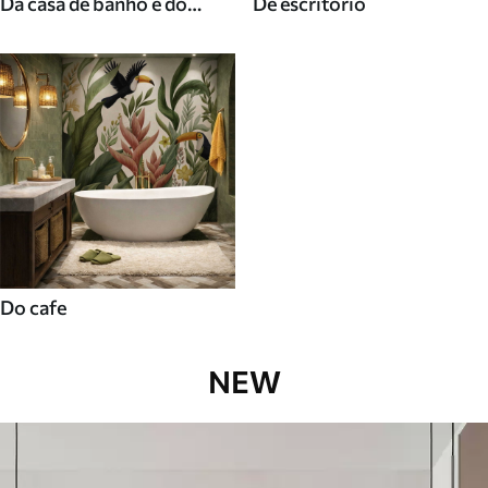
Da casa de banho e do
De escritorio
duche
Do cafe
NEW