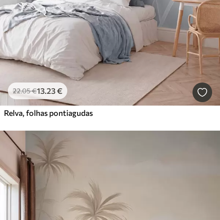
13
.23
€
22
.05
€
Relva, folhas pontiagudas