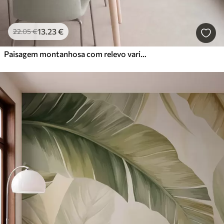
13
.23
€
22
.05
€
Paisagem montanhosa com relevo variado