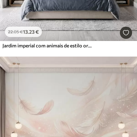
13
.23
€
22
.05
€
Jardim imperial com animais de estilo oriental — macaco, leopardo, tigre, pavão e garça