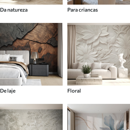
Da natureza
Para criancas
De laje
Floral