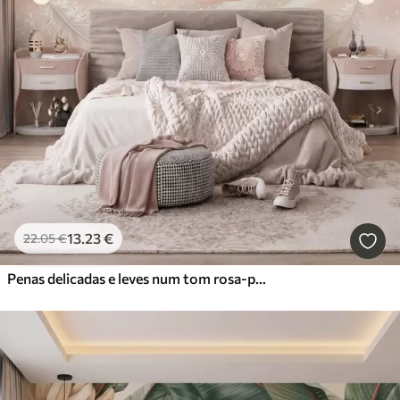
13
.23
€
22
.05
€
Penas delicadas e leves num tom rosa-pêssego esbatido com brilho