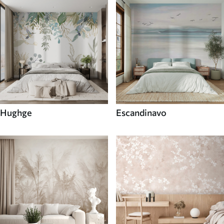
Hughge
Escandinavo