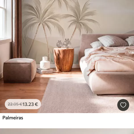
13
.23
€
22
.05
€
Palmeiras