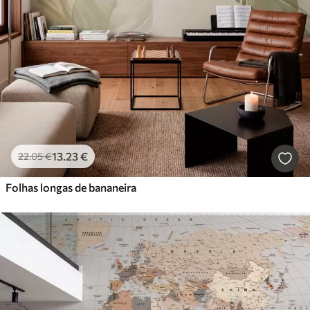
13
.23
€
22
.05
€
Folhas longas de bananeira