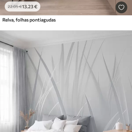
13
.23
€
22
.05
€
Relva, folhas pontiagudas