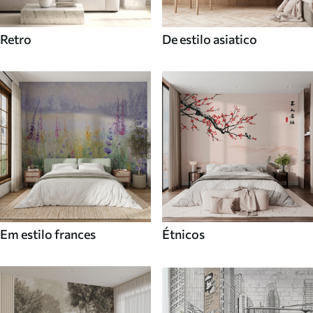
Retro
De estilo asiatico
Em estilo frances
Étnicos