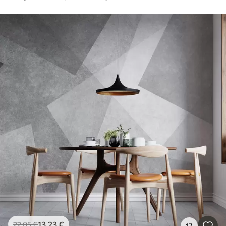
13
.23
€
22
.05
€
17