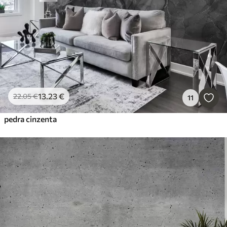
13
.23
€
22
.05
€
11
pedra cinzenta