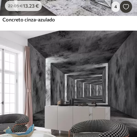
13
.23
€
22
.05
€
4
Concreto cinza-azulado