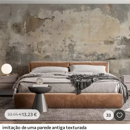
13
.23
€
22
.05
€
33
imitação de uma parede antiga texturada