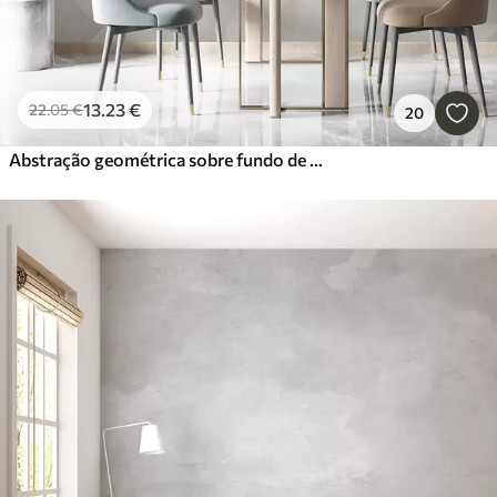
13
.23
€
22
.05
€
20
Abstração geométrica sobre fundo de mármore em tons pastel