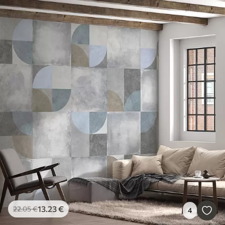
13
.23
€
22
.05
€
4