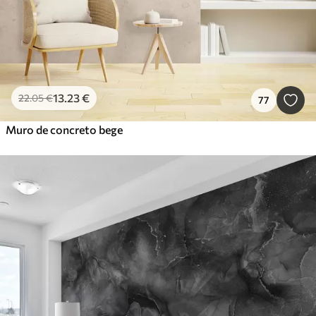
13
.23
€
22
.05
€
77
Muro de concreto bege