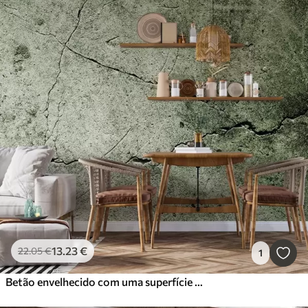
13
.23
€
22
.05
€
1
Betão envelhecido com uma superfície fracturada