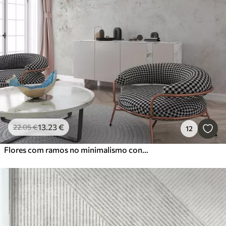
13
.23
€
22
.05
€
12
Flores com ramos no minimalismo concreto do fundo do grunge