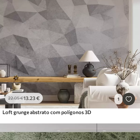
13
.23
€
22
.05
€
1
Loft grunge abstrato com polígonos 3D