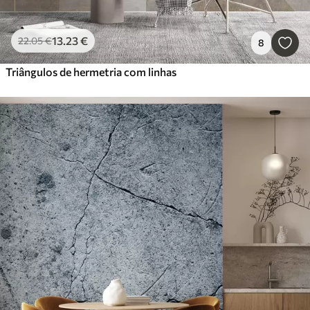
13
.23
€
22
.05
€
8
Triângulos de hermetria com linhas