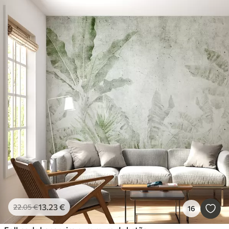
13
.23
€
22
.05
€
16