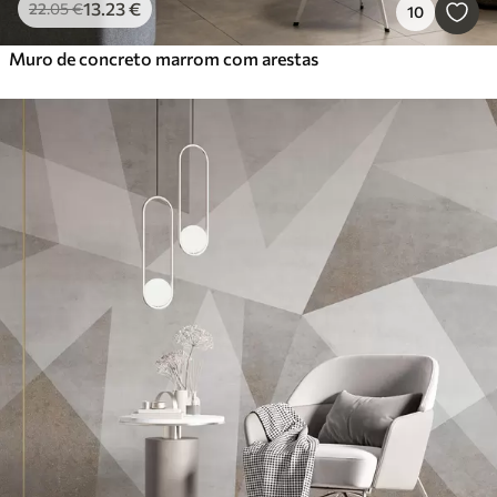
13
.23
€
22
.05
€
10
Muro de concreto marrom com arestas