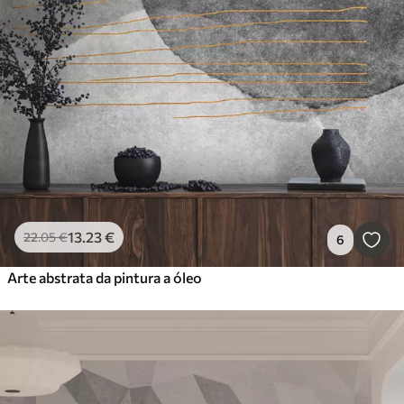
13
.23
€
22
.05
€
6
Arte abstrata da pintura a óleo