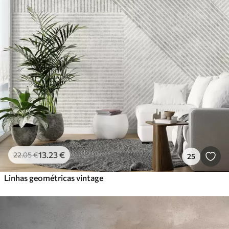
13
.23
€
22
.05
€
25
Linhas geométricas vintage