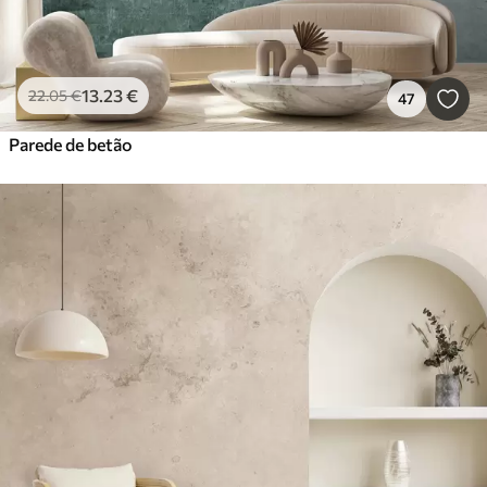
13
.23
€
22
.05
€
47
Parede de betão