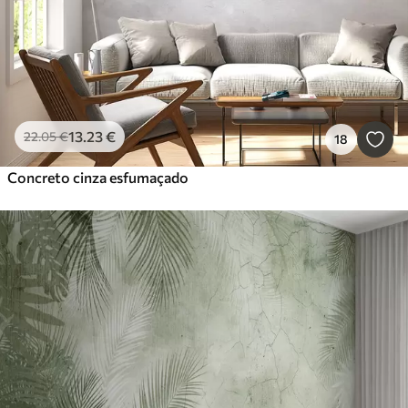
13
.23
€
22
.05
€
18
Concreto cinza esfumaçado