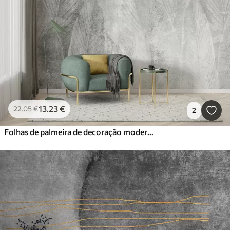
13
.23
€
22
.05
€
2
Folhas de palmeira de decoração moderna em um fundo de concreto