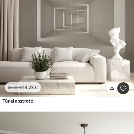
13
.23
€
22
.05
€
25
Túnel abstrato