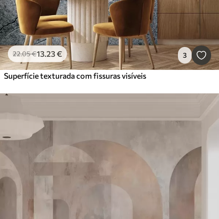
13
.23
€
22
.05
€
3
Superfície texturada com fissuras visíveis