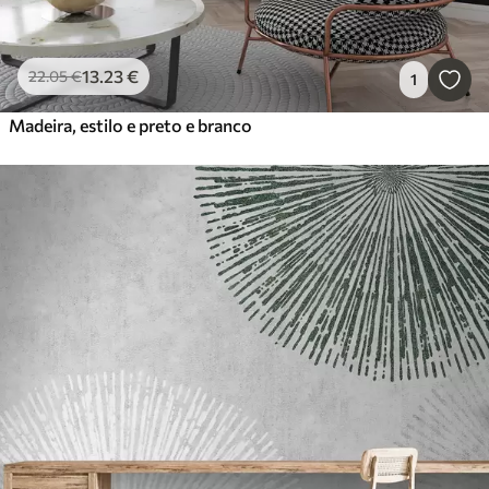
13
.23
€
22
.05
€
1
Madeira, estilo e preto e branco