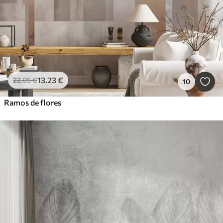
13
.23
€
22
.05
€
10
Ramos de flores