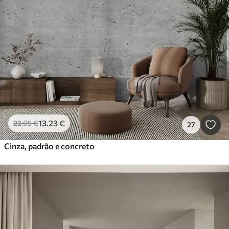
13
.23
€
22
.05
€
27
Cinza, padrão e concreto