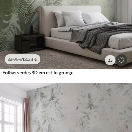
13
.23
€
22
.05
€
23
Folhas verdes 3D em estilo grunge