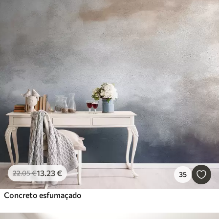
13
.23
€
22
.05
€
35
Concreto esfumaçado