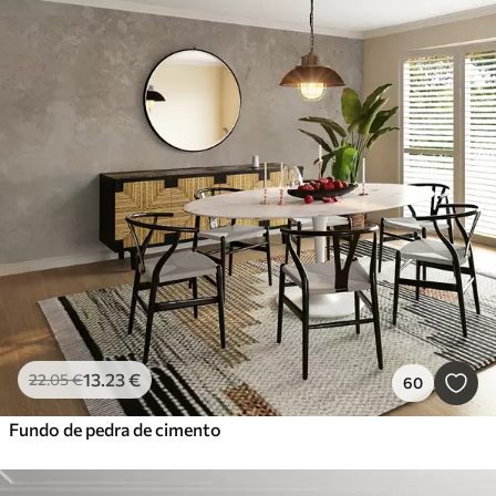
13
.23
€
22
.05
€
60
Fundo de pedra de cimento