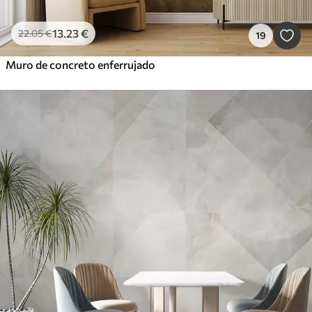
13
.23
€
22
.05
€
19
Muro de concreto enferrujado