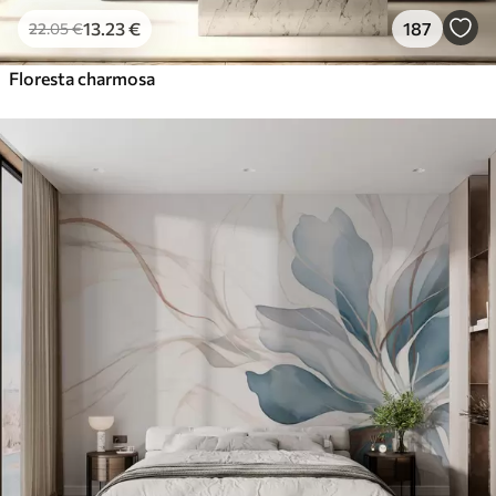
13
.23
€
187
22
.05
€
Floresta charmosa