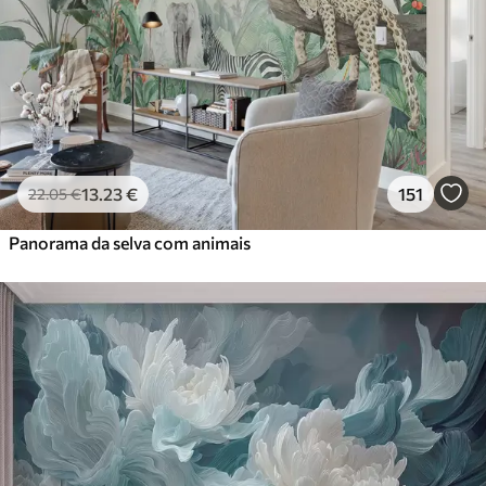
13
.23
€
151
22
.05
€
Panorama da selva com animais