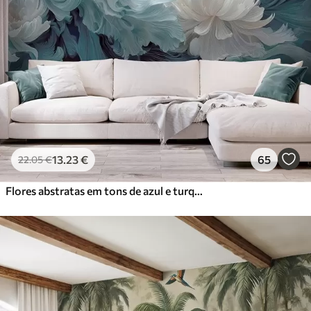
13
.23
€
65
22
.05
€
Flores abstratas em tons de azul e turquesa