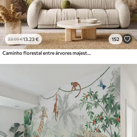
13
.23
€
152
22
.05
€
Caminho florestal entre árvores majestosas em estilo aquarela