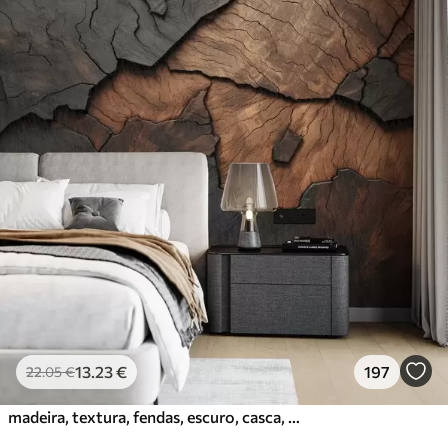
13
.23
€
197
22
.05
€
madeira, textura, fendas, escuro, casca, superfície