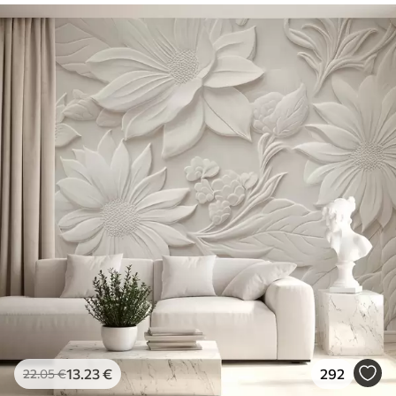
13
.23
€
292
22
.05
€