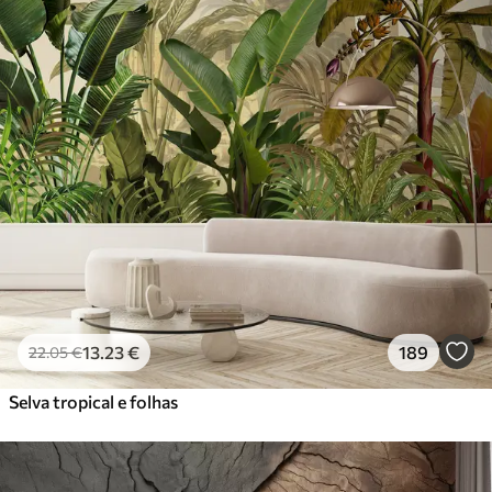
13
.23
€
189
22
.05
€
Selva tropical e folhas