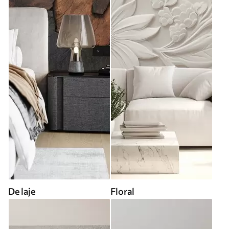
De laje
Floral