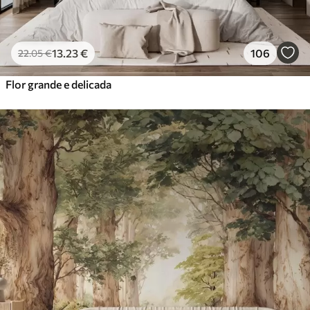
13
.23
€
106
22
.05
€
Flor grande e delicada