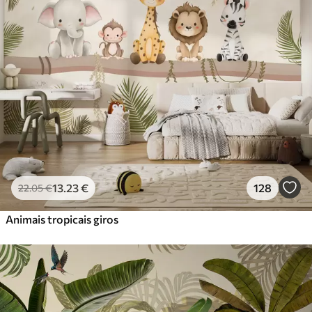
Premium
56
.67
34
.00
€
/m²
Vinil Premium
65
.00
39
.00
€
/m²
Peel and Stick
81
.67
49
.00
€
/m²
13
.23
€
128
22
.05
€
Animais tropicais giros