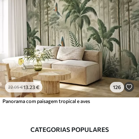
13
.23
€
126
22
.05
€
Panorama com paisagem tropical e aves
CATEGORIAS POPULARES