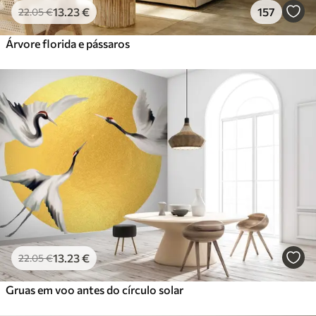
13
.23
€
157
22
.05
€
Árvore florida e pássaros
13
.23
€
22
.05
€
Gruas em voo antes do círculo solar