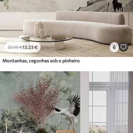
Vinil Premium
65
.00
39
.00
€
/m²
Peel and Stick
81
.67
49
.00
€
/m²
13
.23
€
6
22
.05
€
Montanhas, cegonhas sob o pinheiro