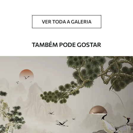
Limpeza
Pode ser limpo suavemente com uma
esponja macia. Murais de parede com
VER TODA A GALERIA
revestimento de verniz podem ser limpos
com água.
TAMBÉM PODE GOSTAR
Método de
Aplicação perfeita
aplicação
Materiais disponíveis
Standard
45
.00
27
.00
€
/m²
Premium
56
.67
34
.00
€
/m²