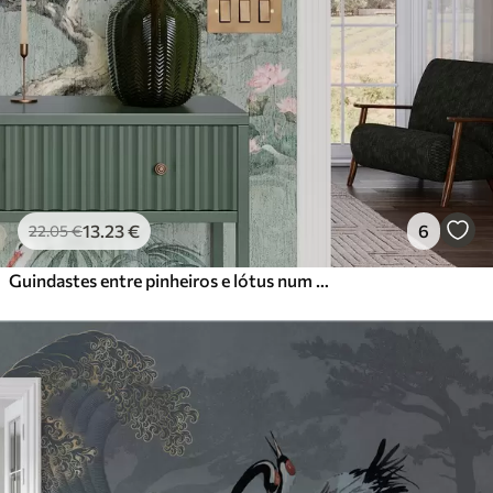
13
.23
€
6
22
.05
€
Guindastes entre pinheiros e lótus num fundo verde tranquilo