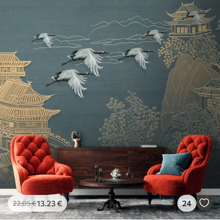
13
.23
€
24
22
.05
€