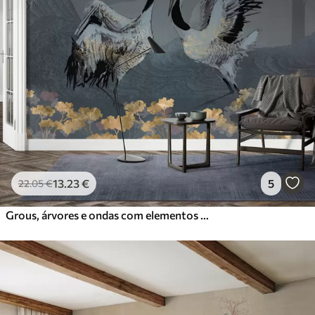
13
.23
€
5
22
.05
€
Grous, árvores e ondas com elementos de estilo chinês