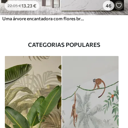
13
.23
€
46
22
.05
€
Uma árvore encantadora com flores brancas contra o fundo de nuvens num estilo interessante em delicadas cores quentes
CATEGORIAS POPULARES