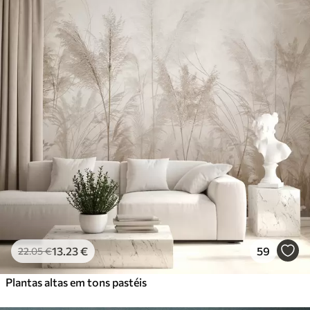
13
.23
€
59
22
.05
€
Plantas altas em tons pastéis