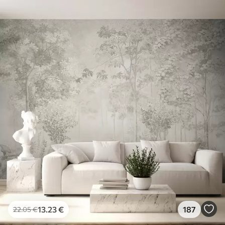
13
.23
€
187
22
.05
€