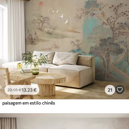
13
.23
€
21
22
.05
€
paisagem em estilo chinês