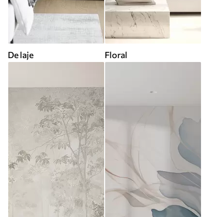
De laje
Floral