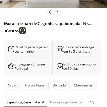
Murais de parede Cegonhas apaixonadas Nr.
u67508
3
Gostos
Papel de parede para o
Pronto para entrega
seu tamanho
em 1 a 3 dias úteis
Entrega gratuita em
Política de reembolso
Portugal
de 30 dias
Gruas
Flora e fauna
Delicado
Chinoiseries
Especificações e material
Entrega e pagamento
FAQ