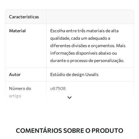
Características
Material
Escolha entre três materiais de alta
qualidade, cada um adequado a
diferentes divisões e orçamentos. Mais
informações disponíveis abaixo ou
durante o processo de personalização.
Autor
Estúdio de design Uwalls
Número do
u67508
artigo
Produção
Impresso sob encomenda e entregue em
rolos de até 50 cm de largura.
COMENTÁRIOS SOBRE O PRODUTO
Adicionalmente
Disponível com revestimento de verniz
e/ou adesivo para papel de parede.