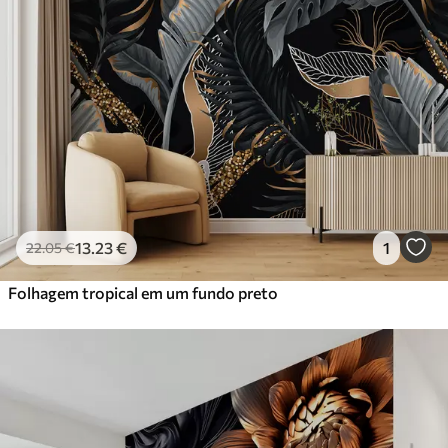
13
.23
€
1
22
.05
€
Folhagem tropical em um fundo preto