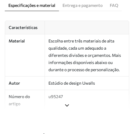
Especificações e material
Entrega e pagamento
FAQ
Características
Material
Escolha entre três materiais de alta
qualidade, cada um adequado a
diferentes divisões e orçamentos. Mais
informações disponíveis abaixo ou
durante o processo de personalização.
Autor
Estúdio de design Uwalls
Número do
u95247
artigo
Produção
Impresso sob encomenda e entregue em
rolos de até 50 cm de largura.