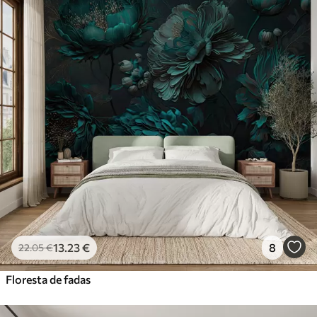
13
.23
€
8
22
.05
€
Floresta de fadas