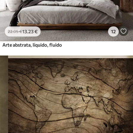
13
.23
€
12
22
.05
€
Arte abstrata, líquido, fluido