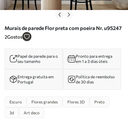
Murais de parede Flor preta com poeira Nr. u95247
2
Gostos
Papel de parede para o
Pronto para entrega
seu tamanho
em 1 a 3 dias úteis
Entrega gratuita em
Política de reembolso
Portugal
de 30 dias
Escuro
Flores grandes
Flores 3D
Preto
3d
Art deco