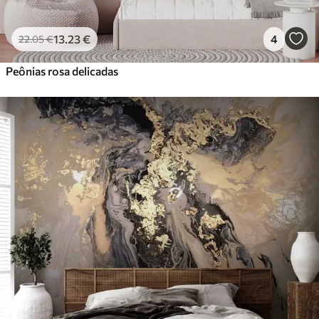
13
.23
€
4
22
.05
€
Peônias rosa delicadas