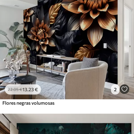
13
.23
€
2
22
.05
€
Flores negras volumosas