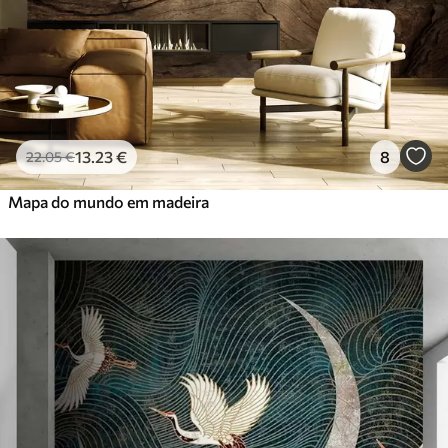
13
.23
€
8
22
.05
€
Mapa do mundo em madeira