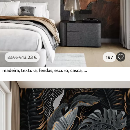
56
.67
34
.00
€
/m²
Vinil Premium
65
.00
39
.00
€
/m²
Peel and Stick
81
.67
49
.00
€
/m²
13
.23
€
197
22
.05
€
madeira, textura, fendas, escuro, casca, superfície