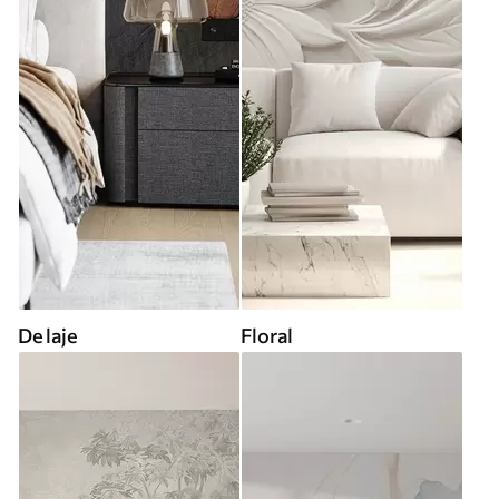
De laje
Floral