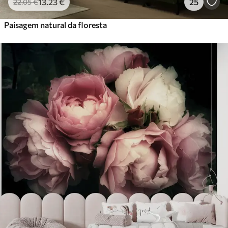
13
.23
€
25
22
.05
€
Paisagem natural da floresta