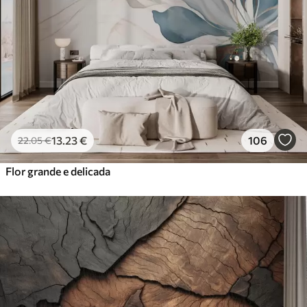
13
.23
€
106
22
.05
€
Flor grande e delicada