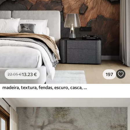
13
.23
€
197
22
.05
€
madeira, textura, fendas, escuro, casca, superfície