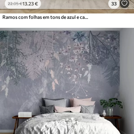
13
.23
€
33
22
.05
€
Ramos com folhas em tons de azul e castanho, fundo claro, suave e delicado, estilo aguarela