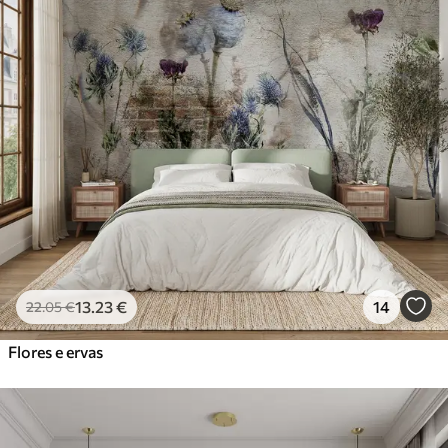
13
.23
€
14
22
.05
€
Flores e ervas