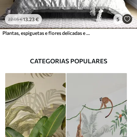
13
.23
€
5
22
.05
€
Plantas, espiguetas e flores delicadas e sonhadoras em tons pastel azuis sobre um fundo nebuloso e texturado
CATEGORIAS POPULARES