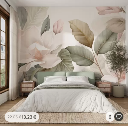
13
.23
€
6
22
.05
€