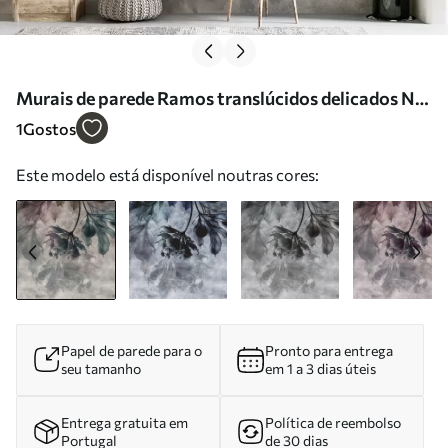
Murais de parede Ramos translúcidos delicados Nr.
u93927
1
Gostos
Este modelo está disponível noutras cores:
Papel de parede para o
Pronto para entrega
seu tamanho
em 1 a 3 dias úteis
Entrega gratuita em
Política de reembolso
Portugal
de 30 dias