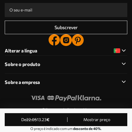
Subscrever
Alterar a língua
Sobre o produto
Sobre a empresa
Edite as permissões de cookies
© 2011-2026 Uwalls . Todos os direitos reservados.
de
22
.05
13
.23
€
Mostrar preço
Operado por KLW Sp. z o.o. VAT ID: PL9223057591.
O preço é indicado com um
desconto de 40%
.