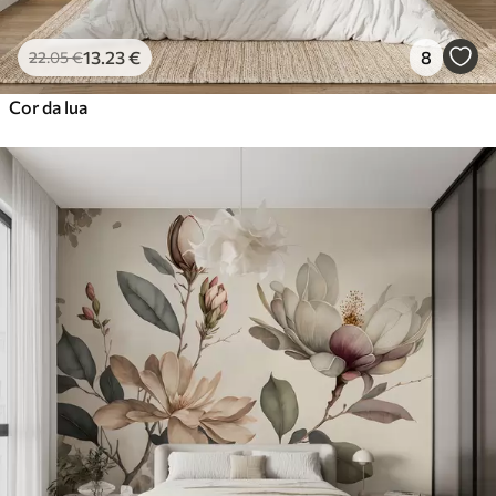
13
.23
€
8
22
.05
€
Cor da lua