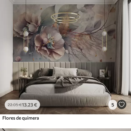
13
.23
€
5
22
.05
€
Flores de quimera