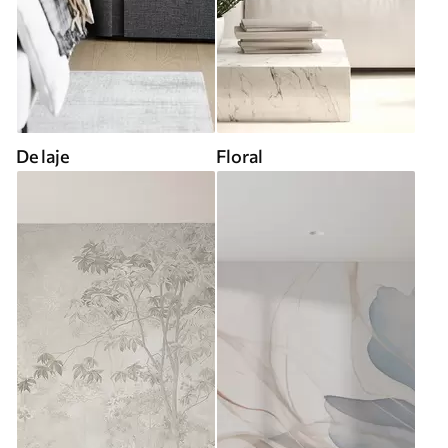
De laje
Floral