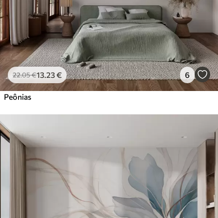
13
.23
€
6
22
.05
€
Peônias