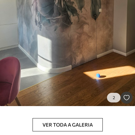
Standard
45
.00
27
.00
€
/m²
Premium
56
.67
34
.00
€
/m²
Vinil Premium
65
.00
39
.00
€
/m²
Peel and Stick
2
81
.67
49
.00
€
/m²
VER TODA A GALERIA