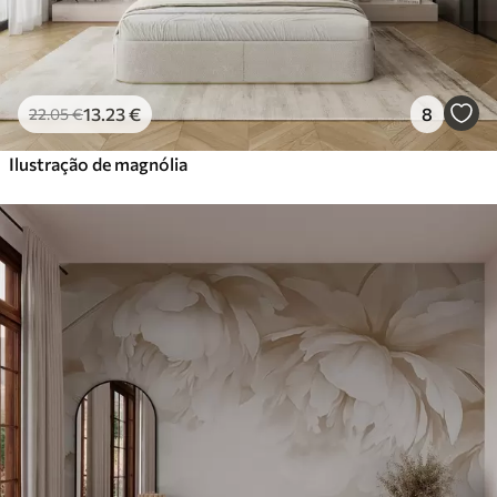
13
.23
€
8
22
.05
€
Ilustração de magnólia